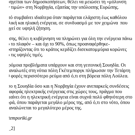
προηγείται των δημοσκοπήσεων, θέλει να μειώσει τη «μόλυνση
των τιμών» στη Νορβηγία, εξαιτίας την υπόλοιπης Ευρώπης.
Αυτό συμβαίνει ιδιαίτερα όταν παράγεται ελάχιστη έως καθόλου
αιολική και ηλιακή ενέργεια, σε συνδυασμό με τον χειμώνα που
οδηγεί σε υψηλή ζήτηση.
Επίσης, θέλει η κυβέρνηση να πληρώνει για όλη την ενέργεια πάνω
από το πλαφόν – και όχι το 90%, όπως προαναφέρθηκε-
υποστηρίζοντας ότι το κράτος κερδίζει δισεκατομμύρια κορώνες
από τις υψηλές τιμές.
Παρόμοια προβλήματα υπάρχουν και στη γειτονική Σουηδία. Οι
καταναλωτές στη νότια πόλη Γκέτεμποργκ πλήρωσαν την Τετάρτη
190 φορές περισσότερο ρεύμα από ό,τι στη βόρεια πόλη Λούλεα.
Τόσο η Σουηδία όσο και η Νορβηγία έχουν ανεπαρκείς συνδέσεις
μεταφοράς ηλεκτρικής ενέργειας στις χώρες τους, πράγμα που
σημαίνει ότι η ηλεκτρική ενέργεια είναι συχνά πολύ φθηνότερη στο
βορρά, όπου παράγεται μεγάλο μέρος της, από ό,τι στο νότο, όπου
καταναλώνεται το μεγαλύτερο μέρος της.
naftemporiki.gr
[ad_2]