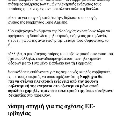
Οι απότομες αυξήσεις των τιμών ηλεκτρικής ενέργειας τους
τελευταίους χειμώνες, έχουν προκαλέσει πολιτική θύελλα.
«Πρόκειται για τραγική κατάσταση», δήλωσε ο υπουργός
Ενέργειας της Νορβηγίας Terje Aasland.
Τα δύο κυβερνητικά κόμματα της Νορβηγίας σκοπεύουν τώρα να
καταργήσουν τη διασύνδεση ηλεκτρικής ενέργειας με τη Δανία,
όταν έρθει η ώρα της ανανέωσης της μεταξύ τους συμφωνίας, το
2026.
Παράλληλα, ο μικρότερος εταίρος του κυβερνητικού συνασπισμού
να ζητά παράλληλα, επαναδιαπραγμάτευση των ηλεκτρικών
συνδέσεων με το Ηνωμένο Βασίλειο και τη Γερμανία.
Οι διασυνδέσεις ευθύνονται για τις σημερινές υψηλές νορβηγικές
τιμές, με τους επικριτές να υποστηρίζουν ότι
η Νορβηγία θα
πρέπει να στέλνει ηλεκτρική ενέργεια από την άφθονη
υδροηλεκτρική της ενέργεια στο εξωτερικό μόνο αφού
εξασφαλίσει χαμηλές τιμές στο εσωτερικό της
, όπως
συνέβαινε
επί δεκαετίες
στο παρελθόν.
Κρίσιμη στιγμή για τις σχέσεις ΕΕ-
Νορβηγίας