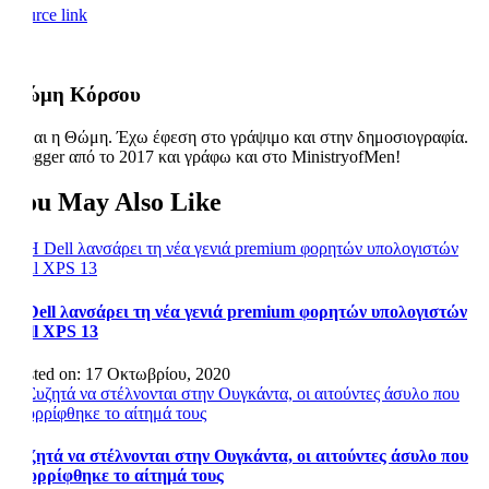
Source link
Θώμη Κόρσου
Είμαι η Θώμη. Έχω έφεση στο γράψιμο και στην δημοσιογραφία.
Blogger από το 2017 και γράφω και στο MinistryofMen!
You May Also Like
Η Dell λανσάρει τη νέα γενιά premium φορητών υπολογιστών
Dell XPS 13
Posted on: 17 Οκτωβρίου, 2020
Συζητά να στέλνονται στην Ουγκάντα, οι αιτούντες άσυλο που
απορρίφθηκε το αίτημά τους