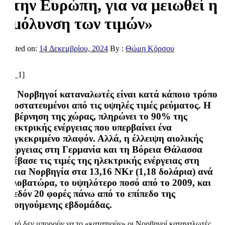
στην Ευρώπη, για να μειωθεί η
«μόλυνση των τιμών»
Posted on:
14 Δεκεμβρίου, 2024
By :
Θώμη Κόρσου
[ad_1]
Οι Νορβηγοί καταναλωτές είναι κατά κάποιο τρόπο
προστατευμένοι από τις υψηλές τιμές ρεύματος. Η
κυβέρνηση της χώρας, πληρώνει το 90% της
ηλεκτρικής ενέργειας που υπερβαίνει ένα
συγκεκριμένο πλαφόν. Αλλά, η έλλειψη αιολικής
ενέργειας στη Γερμανία και τη Βόρεια Θάλασσα
ανέβασε τις τιμές της ηλεκτρικής ενέργειας στη
νότια Νορβηγία στα 13,16 NKr (1,18 δολάρια) ανά
κιλοβατώρα, το υψηλότερο ποσό από το 2009, και
σχεδόν 20 φορές πάνω από το επίπεδο της
προηγούμενης εβδομάδας.
Αυτό δεν μπορούν να το «καταπιούν» οι Νορβηγοί καταναλωτές.