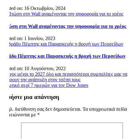
Posted on: 16 Οκτωβρίου, 2024
Πτώση στη Wall αναμένοντας την ψηφοφορία για το χρέος
Posted on: 1 Ιουνίου, 2023
Βράδυ Πέμπτης και Παρασκευής η βροχή των Περσείδων
Posted on: 10 Αυγούστου, 2022
Πλοήγηση
Στόχος μέχρι το 2027 όλο και περισσότεροι συμπολίτες μας να
νιώσουν την ανάπτυξη στην τσέπη τους
άρθρων
Πτωτικό σερί 7 ημερών για τον Dow Jones
Αφήστε μια απάντηση
Η ηλ. διεύθυνση σας δεν δημοσιεύεται.
Τα υποχρεωτικά πεδία
σημειώνονται με
*