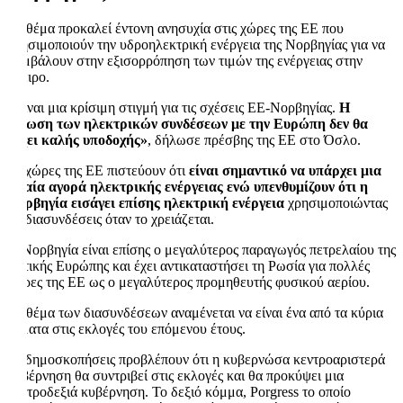
Το θέμα προκαλεί έντονη ανησυχία στις χώρες της ΕΕ που
χρησιμοποιούν την υδροηλεκτρική ενέργεια της Νορβηγίας για να
συμβάλουν στην εξισορρόπηση των τιμών της ενέργειας στην
ήπειρο.
«Είναι μια κρίσιμη στιγμή για τις σχέσεις ΕΕ-Νορβηγίας.
Η
μείωση των ηλεκτρικών συνδέσεων με την Ευρώπη δεν θα
τύχει καλής υποδοχής»
, δήλωσε πρέσβης της ΕΕ στο Όσλο.
Οι χώρες της ΕΕ πιστεύουν ότι
είναι σημαντικό να υπάρχει μια
ενιαία αγορά ηλεκτρικής ενέργειας ενώ υπενθυμίζουν ότι η
Νορβηγία εισάγει επίσης ηλεκτρική ενέργεια
χρησιμοποιώντας
τις διασυνδέσεις όταν το χρειάζεται.
Η Νορβηγία είναι επίσης ο μεγαλύτερος παραγωγός πετρελαίου της
Δυτικής Ευρώπης και έχει αντικαταστήσει τη Ρωσία για πολλές
χώρες της ΕΕ ως ο μεγαλύτερος προμηθευτής φυσικού αερίου.
Το θέμα των διασυνδέσεων αναμένεται να είναι ένα από τα κύρια
θέματα στις εκλογές του επόμενου έτους.
Οι δημοσκοπήσεις προβλέπουν ότι η κυβερνώσα κεντροαριστερά
κυβέρνηση θα συντριβεί στις εκλογές και θα προκύψει μια
κεντροδεξιά κυβέρνηση. Το δεξιό κόμμα, Porgress το οποίο