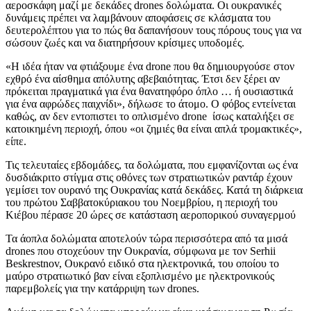
αεροσκάφη μαζί με δεκάδες drones δολώματα. Οι ουκρανικές
δυνάμεις πρέπει να λαμβάνουν αποφάσεις σε κλάσματα του
δευτερολέπτου για το πώς θα δαπανήσουν τους πόρους τους για να
σώσουν ζωές και να διατηρήσουν κρίσιμες υποδομές.
«Η ιδέα ήταν να φτιάξουμε ένα drone που θα δημιουργούσε στον
εχθρό ένα αίσθημα απόλυτης αβεβαιότητας. Έτσι δεν ξέρει αν
πρόκειται πραγματικά για ένα θανατηφόρο όπλο … ή ουσιαστικά
για ένα αφρώδες παιχνίδι», δήλωσε το άτομο. Ο φόβος εντείνεται
καθώς, αν δεν εντοπιστει το οπλισμένο drone ίσως καταλήξει σε
κατοικημένη περιοχή, όπου «οι ζημιές θα είναι απλά τρομακτικές»,
είπε.
Τις τελευταίες εβδομάδες, τα δολώματα, που εμφανίζονται ως ένα
δυσδιάκριτο στίγμα στις οθόνες των στρατιωτικών ραντάρ έχουν
γεμίσει τον ουρανό της Ουκρανίας κατά δεκάδες. Κατά τη διάρκεια
του πρώτου Σαββατοκύριακου του Νοεμβρίου, η περιοχή του
Κιέβου πέρασε 20 ώρες σε κατάσταση αεροπορικού συναγερμού
Τα άοπλα δολώματα αποτελούν τώρα περισσότερα από τα μισά
drones που στοχεύουν την Ουκρανία, σύμφωνα με τον Serhii
Beskrestnov, Ουκρανό ειδικό στα ηλεκτρονικά, του οποίου το
μαύρο στρατιωτικό βαν είναι εξοπλισμένο με ηλεκτρονικούς
παρεμβολείς για την κατάρριψη των drones.