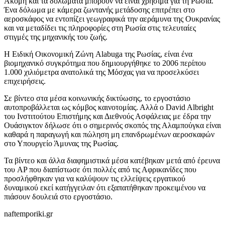
Ακόμη και τα δολώματα μπορούν να είναι χρήσιμα για τη Ρωσία.
Ένα δόλωμα με κάμερα ζωντανής μετάδοσης επιτρέπει στο
αεροσκάφος να εντοπίζει γεωγραφικά την αεράμυνα της Ουκρανίας
και να μεταδίδει τις πληροφορίες στη Ρωσία στις τελευταίες
στιγμές της μηχανικής του ζωής.
H Ειδική Οικονομική Ζώνη Alabuga της Ρωσίας, είναι ένα
βιομηχανικό συγκρότημα που δημιουργήθηκε το 2006 περίπου
1.000 χιλιόμετρα ανατολικά της Μόσχας για να προσελκύσει
επιχειρήσεις.
Σε βίντεο στα μέσα κοινωνικής δικτύωσης, το εργοστάσιο
αυτοπροβάλλεται ως κόμβος καινοτομίας. Αλλά ο David Albright
του Ινστιτούτου Επιστήμης και Διεθνούς Ασφάλειας με έδρα την
Ουάσιγκτον δήλωσε ότι ο σημερινός σκοπός της Αλαμπούγκα είναι
καθαρά η παραγωγή και πώληση μη επανδρωμένων αεροσκαφών
στο Υπουργείο Άμυνας της Ρωσίας.
Τα βίντεο και άλλα διαφημιστικά μέσα κατέβηκαν μετά από έρευνα
του AP που διαπίστωσε ότι πολλές από τις Αφρικανίδες που
προσλήφθηκαν για να καλύψουν τις ελλείψεις εργατικού
δυναμικού εκεί κατήγγειλαν ότι εξαπατήθηκαν προκειμένου να
πιάσουν δουλειά στο εργοστάσιο.
naftemporiki.gr