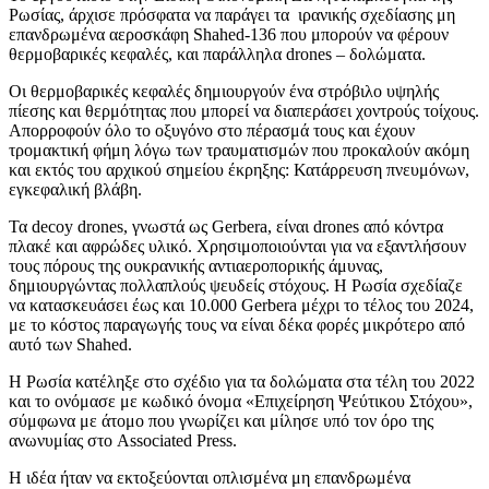
Ρωσίας, άρχισε πρόσφατα να παράγει τα ιρανικής σχεδίασης μη
επανδρωμένα αεροσκάφη Shahed-136 που μπορούν να φέρουν
θερμοβαρικές κεφαλές, και παράλληλα drones – δολώματα.
Οι θερμοβαρικές κεφαλές δημιουργούν ένα στρόβιλο υψηλής
πίεσης και θερμότητας που μπορεί να διαπεράσει χοντρούς τοίχους.
Απορροφούν όλο το οξυγόνο στο πέρασμά τους και έχουν
τρομακτική φήμη λόγω των τραυματισμών που προκαλούν ακόμη
και εκτός του αρχικού σημείου έκρηξης: Κατάρρευση πνευμόνων,
εγκεφαλική βλάβη.
Τα decoy drones, γνωστά ως Gerbera, είναι drones από κόντρα
πλακέ και αφρώδες υλικό. Xρησιμοποιούνται για να εξαντλήσουν
τους πόρους της ουκρανικής αντιαεροπορικής άμυνας,
δημιουργώντας πολλαπλούς ψευδείς στόχους. Η Ρωσία σχεδίαζε
να κατασκευάσει έως και 10.000 Gerbera μέχρι το τέλος του 2024,
με το κόστος παραγωγής τους να είναι δέκα φορές μικρότερο από
αυτό των Shahed.
Η Ρωσία κατέληξε στο σχέδιο για τα δολώματα στα τέλη του 2022
και το ονόμασε με κωδικό όνομα «Επιχείρηση Ψεύτικου Στόχου»,
σύμφωνα με άτομο που γνωρίζει και μίλησε υπό τον όρο της
ανωνυμίας στο Associated Press.
Η ιδέα ήταν να εκτοξεύονται οπλισμένα μη επανδρωμένα