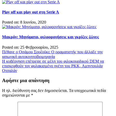
Play off και play out στη Serie A
Posted on: 8 Ιουνίου, 2020
Μακρόν: Μηνύματα, φιλοφρονήσεις και γκρίζες ζώνες
Posted on: 25 Φεβρουαρίου, 2025
Πλοήγηση
Πέθανε ο Οσάμου Σουζούκι: Ο οραματιστής που άλλαξε την
ιαπωνική αυτοκινητοβιομηχανία
άρθρων
Η κυβέρνηση επέτρεψε σε μέλη του φιλοκουρδικού DEM να
επισκεφθούν τον φυλακισμένο ηγέτη του PKK, Αμπντουλάχ
Οτσαλάν
Αφήστε μια απάντηση
Η ηλ. διεύθυνση σας δεν δημοσιεύεται.
Τα υποχρεωτικά πεδία
σημειώνονται με
*