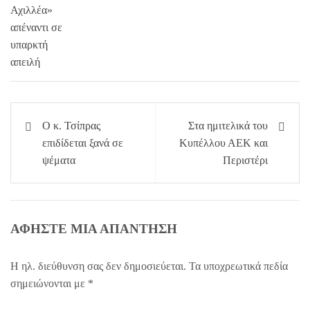
Πλοήγηση
Ο κ. Τσίπρας
Στα ημιτελικά του
άρθρων
επιδίδεται ξανά σε
Κυπέλλου ΑΕΚ και
ψέματα
Περιστέρι
ΑΦΉΣΤΕ ΜΙΑ ΑΠΆΝΤΗΣΗ
Η ηλ. διεύθυνση σας δεν δημοσιεύεται.
Τα υποχρεωτικά πεδία
σημειώνονται με
*