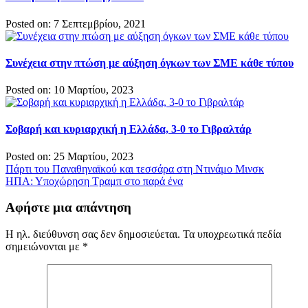
Posted on: 7 Σεπτεμβρίου, 2021
Συνέχεια στην πτώση με αύξηση όγκων των ΣΜΕ κάθε τύπου
Posted on: 10 Μαρτίου, 2023
Σοβαρή και κυριαρχική η Ελλάδα, 3-0 το Γιβραλτάρ
Posted on: 25 Μαρτίου, 2023
Πλοήγηση
Πάρτι του Παναθηναϊκού και τεσσάρα στη Ντινάμο Μινσκ
ΗΠΑ: Υποχώρηση Τραμπ στο παρά ένα
άρθρων
Αφήστε μια απάντηση
Η ηλ. διεύθυνση σας δεν δημοσιεύεται.
Τα υποχρεωτικά πεδία
σημειώνονται με
*