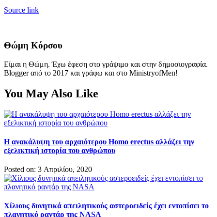
Source link
Θώμη Κόρσου
Είμαι η Θώμη. Έχω έφεση στο γράψιμο και στην δημοσιογραφία.
Blogger από το 2017 και γράφω και στο MinistryofMen!
You May Also Like
Η ανακάλυψη του αρχαιότερου Homo erectus αλλάζει την
εξελικτική ιστορία του ανθρώπου
Posted on: 3 Απριλίου, 2020
Χίλιους δυνητικά απειλητικούς αστεροειδείς έχει εντοπίσει το
πλανητικό ραντάρ της NASA