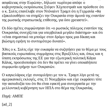
ασφάλειας στην Ευρώπη», δήλωσε νωρίτερα απόψε ο
κυβερνητικός εκπρόσωπος Στέφεν Χέμπεστραϊτ και πρόσθεσε ότι
ο κ. Σολτς επανέλαβε στον Ντόναλντ Τραμπ ότι η Γερμανία «θα
εξακολουθήσει να στηρίζει την Ουκρανία στην άμυνά της εναντίον
της ρωσικής στρατιωτικής επίθεσης, για όσο χρειαστεί».
Οι δύο ηγέτες συμφώνησαν ότι «ο ρωσικός πόλεμος εναντίον της
Ουκρανίας συνεχίζεται για υπερβολικά μεγάλο διάστημα» και ότι
«είναι σημαντικό να μπούμε στον δρόμο προς μια δίκαιη και
βιώσιμη ειρήνη το συντομότερο δυνατό».
Χθες ο κ. Σολτς είχε την ευκαιρία να συζητήσει για το θέμα με τους
βασικούς ευρωπαίους συμμάχους στις Βρυξέλλες και, όπως και η
ύπατη εκπρόσωπος της ΕΕ για την εξωτερική πολιτική Κάγια
Κάλας, προειδοποίησε ότι δεν θα πρέπει να γίνει οποιαδήποτε
συμφωνία ερήμην των Ουκρανών.
Ο καγκελάριος είχε συνομιλήσει με τον κ. Τραμπ λίγο μετά τις
αμερικανικές εκλογές, στις 11 Νοεμβρίου και είχε εκφράσει τότε
την αισιοδοξία του ότι θα είναι εφικτή μια συνεργασία με την
μελλοντική κυβέρνηση των ΗΠΑ στο θέμα της Ουκρανίας.
Πηγή: ΑΜΠΕ
[ad_2]