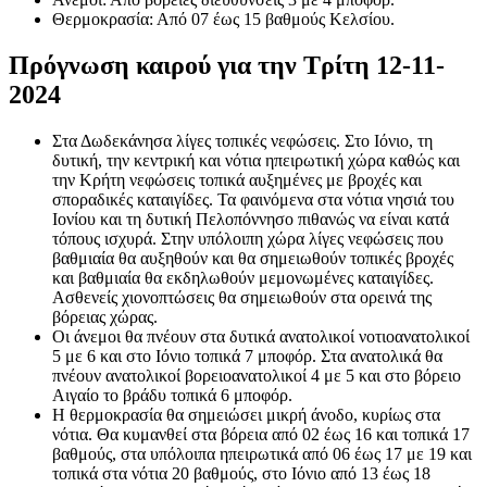
Θερμοκρασία: Από 07 έως 15 βαθμούς Κελσίου.
Πρόγνωση καιρού για την Τρίτη 12-11-
2024
Στα Δωδεκάνησα λίγες τοπικές νεφώσεις. Στο Ιόνιο, τη
δυτική, την κεντρική και νότια ηπειρωτική χώρα καθώς και
την Κρήτη νεφώσεις τοπικά αυξημένες με βροχές και
σποραδικές καταιγίδες. Τα φαινόμενα στα νότια νησιά του
Ιονίου και τη δυτική Πελοπόννησο πιθανώς να είναι κατά
τόπους ισχυρά. Στην υπόλοιπη χώρα λίγες νεφώσεις που
βαθμιαία θα αυξηθούν και θα σημειωθούν τοπικές βροχές
και βαθμιαία θα εκδηλωθούν μεμονωμένες καταιγίδες.
Ασθενείς χιονοπτώσεις θα σημειωθούν στα ορεινά της
βόρειας χώρας.
Οι άνεμοι θα πνέουν στα δυτικά ανατολικοί νοτιοανατολικοί
5 με 6 και στο Ιόνιο τοπικά 7 μποφόρ. Στα ανατολικά θα
πνέουν ανατολικοί βορειοανατολικοί 4 με 5 και στο βόρειο
Αιγαίο το βράδυ τοπικά 6 μποφόρ.
Η θερμοκρασία θα σημειώσει μικρή άνοδο, κυρίως στα
νότια. Θα κυμανθεί στα βόρεια από 02 έως 16 και τοπικά 17
βαθμούς, στα υπόλοιπα ηπειρωτικά από 06 έως 17 με 19 και
τοπικά στα νότια 20 βαθμούς, στο Ιόνιο από 13 έως 18