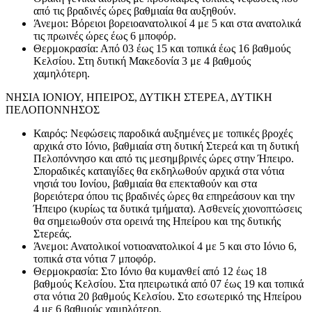
από τις βραδινές ώρες βαθμιαία θα αυξηθούν.
Άνεμοι: Βόρειοι βορειοανατολικοί 4 με 5 και στα ανατολικά
τις πρωινές ώρες έως 6 μποφόρ.
Θερμοκρασία: Από 03 έως 15 και τοπικά έως 16 βαθμούς
Κελσίου. Στη δυτική Μακεδονία 3 με 4 βαθμούς
χαμηλότερη.
ΝΗΣΙΑ ΙΟΝΙΟΥ, ΗΠΕΙΡΟΣ, ΔΥΤΙΚΗ ΣΤΕΡΕΑ, ΔΥΤΙΚΗ
ΠΕΛΟΠΟΝΝΗΣΟΣ
Καιρός: Νεφώσεις παροδικά αυξημένες με τοπικές βροχές
αρχικά στο Ιόνιο, βαθμιαία στη δυτική Στερεά και τη δυτική
Πελοπόννησο και από τις μεσημβρινές ώρες στην Ήπειρο.
Σποραδικές καταιγίδες θα εκδηλωθούν αρχικά στα νότια
νησιά του Ιονίου, βαθμιαία θα επεκταθούν και στα
βορειότερα όπου τις βραδινές ώρες θα επηρεάσουν και την
Ήπειρο (κυρίως τα δυτικά τμήματα). Ασθενείς χιονοπτώσεις
θα σημειωθούν στα ορεινά της Ηπείρου και της δυτικής
Στερεάς.
Άνεμοι: Ανατολικοί νοτιοανατολικοί 4 με 5 και στο Ιόνιο 6,
τοπικά στα νότια 7 μποφόρ.
Θερμοκρασία: Στο Ιόνιο θα κυμανθεί από 12 έως 18
βαθμούς Κελσίου. Στα ηπειρωτικά από 07 έως 19 και τοπικά
στα νότια 20 βαθμούς Κελσίου. Στο εσωτερικό της Ηπείρου
4 με 6 βαθμούς χαμηλότερη.