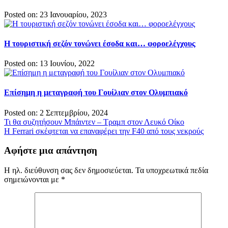
Posted on: 23 Ιανουαρίου, 2023
Η τουριστική σεζόν τονώνει έσοδα και… φοροελέγχους
Posted on: 13 Ιουνίου, 2022
Επίσημη η μεταγραφή του Γουίλιαν στον Ολυμπιακό
Posted on: 2 Σεπτεμβρίου, 2024
Πλοήγηση
Τι θα συζητήσουν Μπάιντεν – Τραμπ στον Λευκό Οίκο
Η Ferrari σκέφτεται να επαναφέρει την F40 από τους νεκρούς
άρθρων
Αφήστε μια απάντηση
Η ηλ. διεύθυνση σας δεν δημοσιεύεται.
Τα υποχρεωτικά πεδία
σημειώνονται με
*