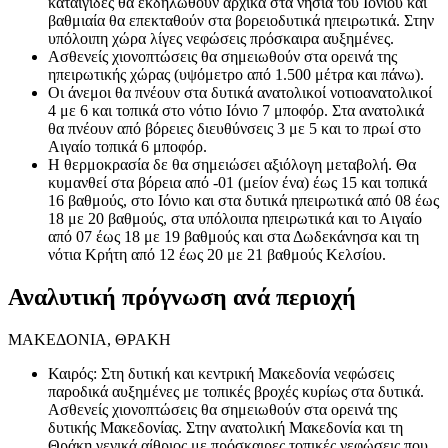
καταιγίδες θα εκδηλωθούν αρχικά στα νησιά του Ιονίου και
βαθμιαία θα επεκταθούν στα βορειοδυτικά ηπειρωτικά. Στην
υπόλοιπη χώρα λίγες νεφώσεις πρόσκαιρα αυξημένες.
Ασθενείς χιονοπτώσεις θα σημειωθούν στα ορεινά της
ηπειρωτικής χώρας (υψόμετρο από 1.500 μέτρα και πάνω).
Οι άνεμοι θα πνέουν στα δυτικά ανατολικοί νοτιοανατολικοί
4 με 6 και τοπικά στο νότιο Ιόνιο 7 μποφόρ. Στα ανατολικά
θα πνέουν από βόρειες διευθύνσεις 3 με 5 και το πρωί στο
Αιγαίο τοπικά 6 μποφόρ.
Η θερμοκρασία δε θα σημειώσει αξιόλογη μεταβολή. Θα
κυμανθεί στα βόρεια από -01 (μείον ένα) έως 15 και τοπικά
16 βαθμούς, στο Ιόνιο και στα δυτικά ηπειρωτικά από 08 έως
18 με 20 βαθμούς, στα υπόλοιπα ηπειρωτικά και το Αιγαίο
από 07 έως 18 με 19 βαθμούς και στα Δωδεκάνησα και τη
νότια Κρήτη από 12 έως 20 με 21 βαθμούς Κελσίου.
Αναλυτική πρόγνωση ανά περιοχή
ΜΑΚΕΔΟΝΙΑ, ΘΡΑΚΗ
Καιρός: Στη δυτική και κεντρική Μακεδονία νεφώσεις
παροδικά αυξημένες με τοπικές βροχές κυρίως στα δυτικά.
Ασθενείς χιονοπτώσεις θα σημειωθούν στα ορεινά της
δυτικής Μακεδονίας. Στην ανατολική Μακεδονία και τη
Θράκη γενικά αίθριος με πρόσκαιρες τοπικές νεφώσεις που