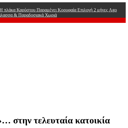
ί Η πλάκα Καρύστου Παραμένει Κορυφαία Επιλογή
2 μήνες Ago
άλασσα & Παραδοσιακά Χωριά
»… στην τελευταία κατοικία