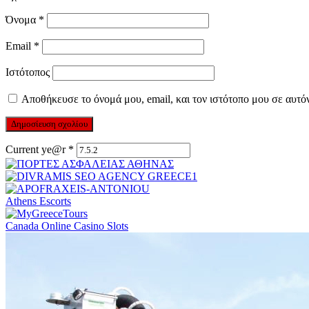
Όνομα
*
Email
*
Ιστότοπος
Αποθήκευσε το όνομά μου, email, και τον ιστότοπο μου σε αυτό
Current ye@r
*
Athens Escorts
Canada Online Casino Slots