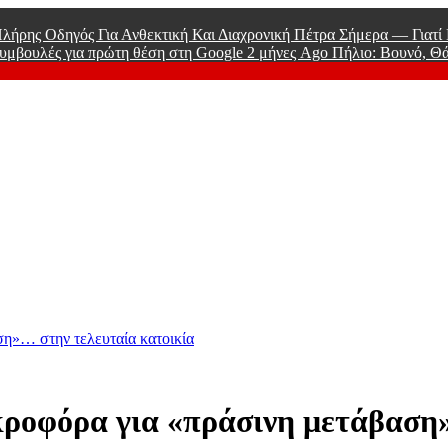
λήρης Οδηγός Για Ανθεκτική Και Διαχρονική Πέτρα Σήμερα — Γιατ
υμβουλές για πρώτη θέση στη Google
2 μήνες Ago
Πήλιο: Βουνό, Θ
 Men
ση»… στην τελευταία κατοικία
εκροφόρα για «πράσινη μετάβαση