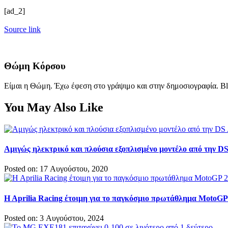
[ad_2]
Source link
Θώμη Κόρσου
Είμαι η Θώμη. Έχω έφεση στο γράψιμο και στην δημοσιογραφία. Bl
You May Also Like
Αμιγώς ηλεκτρικό και πλούσια εξοπλισμένο μοντέλο από την DS
Posted on: 17 Αυγούστου, 2020
H Aprilia Racing έτοιμη για το παγκόσμιο πρωτάθλημα MotoGP
Posted on: 3 Αυγούστου, 2024