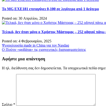
Το MG EXE181 επιταχύνει 0-100 σε λιγότερο από 1 δεύτερο
Posted on: 30 Απριλίου, 2024
Τελικά, δεν ήταν μόνο ο Χρήστος Μάστορας – 252 οδηγοί πάνω 
Posted on: 4 Φεβρουαρίου, 2025
Πλοήγηση
Ψυχρολουσία made in China για τον Nasdaq
Ο Πούτιν «φοβάται» τις ειρηνευτικές διαπραγματεύσεις
άρθρων
Αφήστε μια απάντηση
Η ηλ. διεύθυνση σας δεν δημοσιεύεται.
Τα υποχρεωτικά πεδία σημε
Σχόλιο
*