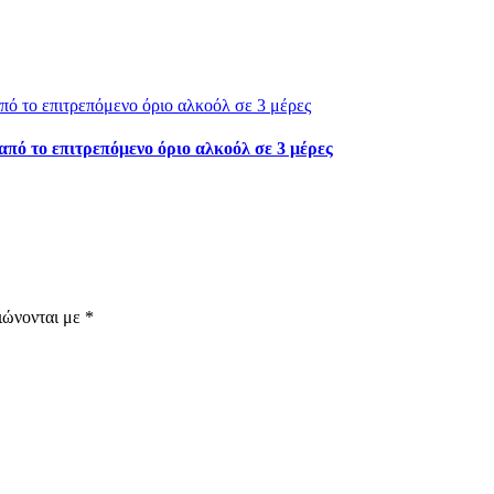
από το επιτρεπόμενο όριο αλκοόλ σε 3 μέρες
ιώνονται με
*