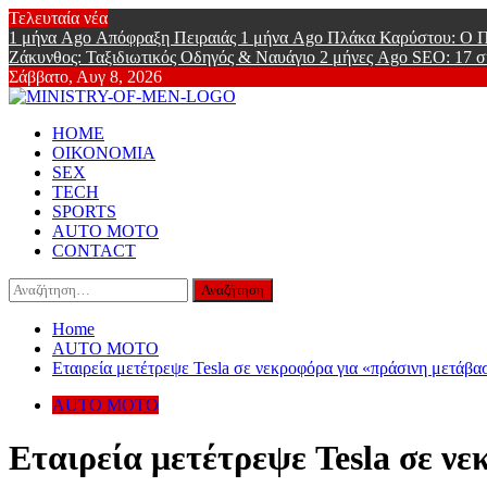
Skip
Τελευταία νέα
to
1 μήνα Ago
Απόφραξη Πειραιάς
1 μήνα Ago
Πλάκα Καρύστου: Ο Π
content
Ζάκυνθος: Ταξιδιωτικός Οδηγός & Ναυάγιο
2 μήνες Ago
SEO: 17 σ
Σάββατο, Αυγ 8, 2026
Ministry Of
Primary
Online Lifestyle περιοδικό για Aνδρες
HOME
Menu
ΟΙΚΟΝΟΜΙΑ
SEX
TECH
SPORTS
AUTO MOTO
CONTACT
Αναζήτηση
για:
Home
AUTO MOTO
Εταιρεία μετέτρεψε Tesla σε νεκροφόρα για «πράσινη μετάβα
AUTO MOTO
Εταιρεία μετέτρεψε Tesla σε ν