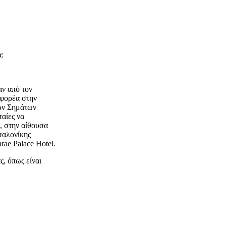
α:
ν από τον
 φορέα στην
κών Σημάτων
ταίες να
, στην αίθουσα
σαλονίκης
ae Palace Hotel.
, όπως είναι