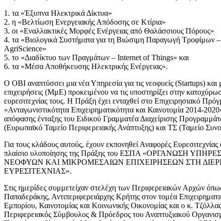
1. τα «Έξυπνα Ηλεκτρικά Δίκτυα»
2. η «Βελτίωση Ενεργειακής Απόδοσης σε Κτίρια»
3. οι «Εναλλακτικές Μορφές Ενέργειας από Θαλάσσιους Πόρους»
4. τα «Βιολογικά Συστήματα για τη Βιώσιμη Παραγωγή Τροφίμων –
AgriScience»
5. το «Διαδίκτυο των Πραγμάτων – Internet of Things» και
6. τα «Μέσα Αποθήκευσης Ηλεκτρικής Ενέργειας».
Ο ΟΒΙ αναπτύσσει μια νέα Υπηρεσία για τις νεοφυείς (Startups) και
επιχειρήσεις (ΜμΕ) προκειμένου να τις υποστηρίξει στην κατοχύρω
ευρεσιτεχνίας τους. Η Πράξη έχει ενταχθεί στο Επιχειρησιακό Πρό
«Ανταγωνιστικότητα Επιχειρηματικότητα και Καινοτομία 2014-2020»
απόφασης ένταξης του Ειδικού Γραμματέα Διαχείρισης Προγραμμ
(Ευρωπαϊκό Ταμείο Περιφερειακής Ανάπτυξης) και ΤΣ (Ταμείο Συνο
Για τους κλάδους αυτούς, έχουν εκπονηθεί Αναφορές Ευρεσιτεχνίας 
πλαίσιο υλοποίησης της Πράξης του ΕΣΠΑ «ΟΡΓΑΝΩΣΗ ΥΠΗΡ
ΝΕΟΦΥΩΝ ΚΑΙ ΜΙΚΡΟΜΕΣΑΙΩΝ ΕΠΙΧΕΙΡΗΣΕΩΝ ΣΤΗ ΔΙΕ
ΕΥΡΕΣΙΤΕΧΝΙΑΣ».
Στις ημερίδες συμμετείχαν στελέχη των Περιφερειακών Αρχών όπως
Παπαδεράκης, Αντιπεριφερειάρχης Κρήτης στον τομέα Επιχειρηματι
Εμπορίου, Καινοτομίας και Κοινωνικής Οικονομίας και ο κ. Τζόλλα
Περιφερειακός Σύμβουλος & Πρόεδρος του Αναπτυξιακού Οργανισ