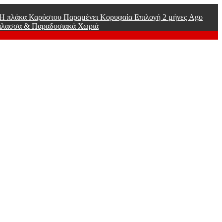
ί Η πλάκα Καρύστου Παραμένει Κορυφαία Επιλογή
2 μήνες Ago
άλασσα & Παραδοσιακά Χωριά