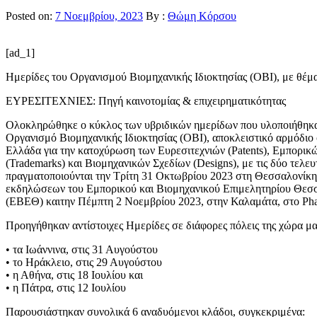
Posted on:
7 Νοεμβρίου, 2023
By :
Θώμη Κόρσου
[ad_1]
Ημερίδες του Οργανισμού Βιομηχανικής Ιδιοκτησίας (ΟΒΙ), με θέμ
ΕΥΡΕΣΙΤΕΧΝΙΕΣ: Πηγή καινοτομίας & επιχειρηματικότητας
Ολοκληρώθηκε ο κύκλος των υβριδικών ημερίδων που υλοποιήθηκα
Οργανισμό Βιομηχανικής Ιδιοκτησίας (ΟΒΙ), αποκλειστικό αρμόδιο
Ελλάδα για την κατοχύρωση των Ευρεσιτεχνιών (Patents), Εμπορι
(Trademarks) και Βιομηχανικών Σχεδίων (Designs), με τις δύο τελευ
πραγματοποιούνται την Τρίτη 31 Οκτωβρίου 2023 στη Θεσσαλονίκη
εκδηλώσεων του Εμπορικού και Βιομηχανικού Επιμελητηρίου Θεσ
(ΕΒΕΘ) καιτην Πέμπτη 2 Νοεμβρίου 2023, στην Καλαμάτα, στο Phar
Προηγήθηκαν αντίστοιχες Ημερίδες σε διάφορες πόλεις της χώρα μας
• τα Ιωάννινα, στις 31 Αυγούστου
• το Ηράκλειο, στις 29 Αυγούστου
• η Αθήνα, στις 18 Ιουλίου και
• η Πάτρα, στις 12 Ιουλίου
Παρουσιάστηκαν συνολικά 6 αναδυόμενοι κλάδοι, συγκεκριμένα: