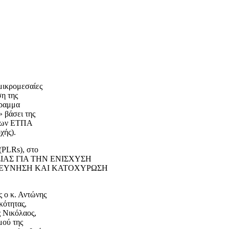
 μικρομεσαίες
ση της
γραμμα
 βάσει της
άτων ΕΤΠΑ
χής).
(PLRs), στο
ΕΣΙΑΣ ΓΙΑ ΤΗΝ ΕΝΙΣΧΥΣΗ
ΡΕΥΝΗΣΗ ΚΑΙ ΚΑΤΟΧΥΡΩΣΗ
 ο κ. Αντώνης
κότητας,
ς Νικόλαος,
μού της