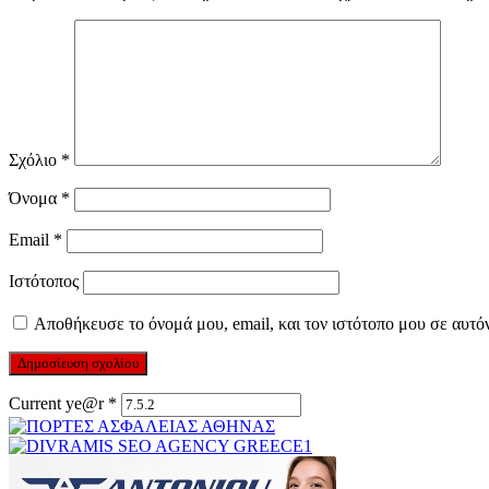
Σχόλιο
*
Όνομα
*
Email
*
Ιστότοπος
Αποθήκευσε το όνομά μου, email, και τον ιστότοπο μου σε αυτό
Current ye@r
*