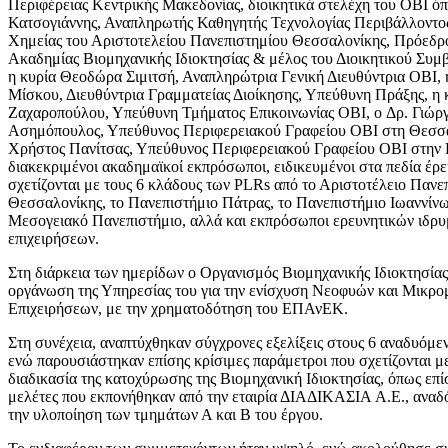
Περιφέρειας Κεντρικής Μακεδονίας, διοικητικά στελέχη του ΟΒΙ όπ
Κατσογιάννης, Αναπληρωτής Καθηγητής Τεχνολογίας Περιβάλλοντο
Χημείας του Αριστοτελείου Πανεπιστημίου Θεσσαλονίκης, Πρόεδρο
Ακαδημίας Βιομηχανικής Ιδιοκτησίας & μέλος του Διοικητικού Συμ
η κυρία Θεοδώρα Σιμιτσή, Αναπληρώτρια Γενική Διευθύντρια OBI, 
Μίσκου, Διευθύντρια Γραμματείας Διοίκησης, Υπεύθυνη Πράξης, η 
Ζαχαροπούλου, Υπεύθυνη Τμήματος Επικοινωνίας ΟΒΙ, o Δρ. Γιώρ
Ασημόπουλος, Υπεύθυνος Περιφερειακού Γραφείου ΟΒΙ στη Θεσσα
Χρήστος Πανίτσας, Υπεύθυνος Περιφερειακού Γραφείου ΟΒΙ στην 
διακεκριμένοι ακαδημαϊκοί εκπρόσωποι, ειδικευμένοι στα πεδία έρ
σχετίζονται με τους 6 κλάδους των PLRs από το Αριστοτέλειο Πανε
Θεσσαλονίκης, το Πανεπιστήμιο Πάτρας, το Πανεπιστήμιο Ιωαννίνω
Μεσογειακό Πανεπιστήμιο, αλλά και εκπρόσωποι ερευνητικών ιδρυ
επιχειρήσεων.
Στη διάρκεια των ημερίδων ο Οργανισμός Βιομηχανικής Ιδιοκτησία
οργάνωση της Υπηρεσίας του για την ενίσχυση Νεοφυών και Μικρ
Επιχειρήσεων, με την χρηματοδότηση του ΕΠΑνΕΚ.
Στη συνέχεια, αναπτύχθηκαν σύγχρονες εξελίξεις στους 6 αναδυόμε
ενώ παρουσιάστηκαν επίσης κρίσιμες παράμετροι που σχετίζονται μ
διαδικασία της κατοχύρωσης της Βιομηχανική Ιδιοκτησίας, όπως επίσ
μελέτες που εκπονήθηκαν από την εταιρία ΔΙΑΔΙΚΑΣΙΑ A.E., αναδό
την υλοποίηση των τμημάτων Α και Β του έργου.