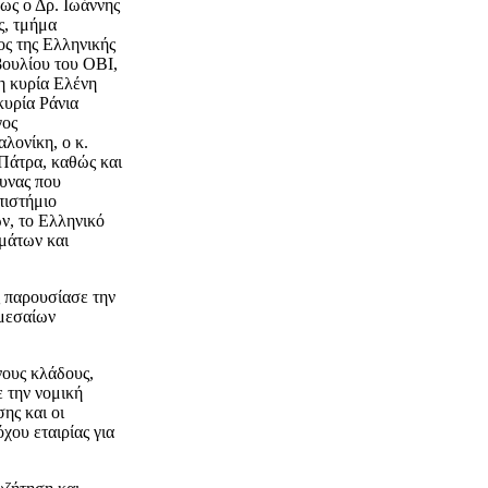
ως ο Δρ. Ιωάννης
ς, τμήμα
ς της Ελληνικής
βουλίου του ΟΒΙ,
η κυρία Ελένη
κυρία Ράνια
γος
λονίκη, ο κ.
Πάτρα, καθώς και
ευνας που
πιστήμιο
ν, το Ελληνικό
μάτων και
ς παρουσίασε την
ομεσαίων
νους κλάδους,
ε την νομική
ης και οι
χου εταιρίας για