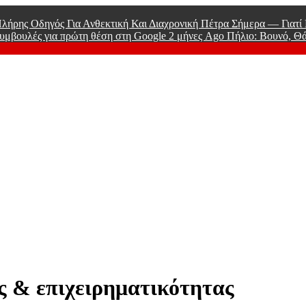
λήρης Οδηγός Για Ανθεκτική Και Διαχρονική Πέτρα Σήμερα — Γιατ
υμβουλές για πρώτη θέση στη Google
2 μήνες Ago
Πήλιο: Βουνό, Θ
 Men
ς & επιχειρηματικότητας