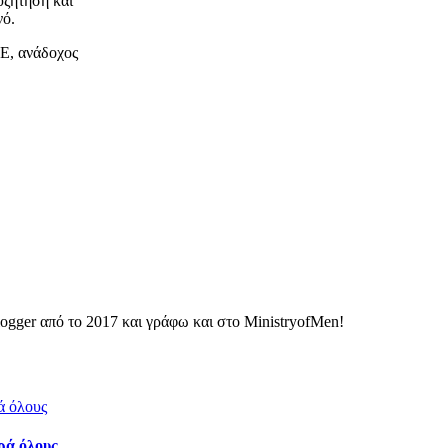
υζήτηση και
νό.
Ε, ανάδοχος
ogger από το 2017 και γράφω και στο MinistryofMen!
ρά όλους