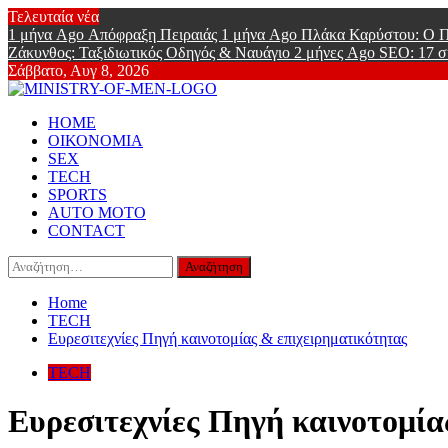
Skip
Τελευταία νέα
to
1 μήνα Ago
Απόφραξη Πειραιάς
1 μήνα Ago
Πλάκα Καρύστου: Ο Π
content
Ζάκυνθος: Ταξιδιωτικός Οδηγός & Ναυάγιο
2 μήνες Ago
SEO: 17 σ
Σάββατο, Αυγ 8, 2026
Ministry Of
Primary
Online Lifestyle περιοδικό για Aνδρες
HOME
Menu
ΟΙΚΟΝΟΜΙΑ
SEX
TECH
SPORTS
AUTO MOTO
CONTACT
Αναζήτηση
για:
Home
TECH
Ευρεσιτεχνίες Πηγή καινοτομίας & επιχειρηματικότητας
TECH
Ευρεσιτεχνίες Πηγή καινοτομία