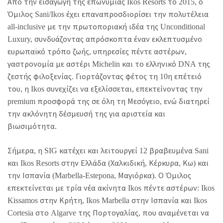
Από την εισαγωγή της επωνυμίας Ikos Resorts το 2015, ο
Όμιλος Sani/Ikos έχει επαναπροσδιορίσει την πολυτέλεια
all-inclusive με την πρωτοποριακή ιδέα της Unconditional
Luxury, συνδυάζοντας απρόσκοπτα έναν εκλεπτυσμένο
ευρωπαϊκό τρόπο ζωής, υπηρεσίες πέντε αστέρων,
γαστρονομία με αστέρι Michelin και το ελληνικό DNA της
ζεστής φιλοξενίας. Γιορτάζοντας φέτος τη 10η επέτειό
του, η Ikos συνεχίζει να εξελίσσεται, επεκτείνοντας την
premium προσφορά της σε όλη τη Μεσόγειο, ενώ διατηρεί
την ακλόνητη δέσμευσή της για αριστεία και
βιωσιμότητα.
Σήμερα, η SIG κατέχει και λειτουργεί 12 βραβευμένα Sani
και Ikos Resorts στην Ελλάδα (Χαλκιδική, Κέρκυρα, Κω) και
την Ισπανία (Marbella-Estepona, Μαγιόρκα). Ο Όμιλος
επεκτείνεται με τρία νέα ακίνητα Ikos πέντε αστέρων: Ikos
Kissamos στην Κρήτη, Ikos Marbella στην Ισπανία και Ikos
Cortesia στο Algarve της Πορτογαλίας, που αναμένεται να