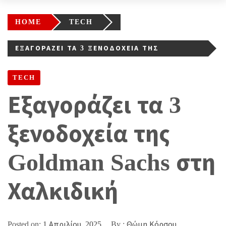
HOME
TECH
ΕΞΑΓΟΡΆΖΕΙ ΤΑ 3 ΞΕΝΟΔΟΧΕΊΑ ΤΗΣ
GOLDMAN SACHS ΣΤΗ ΧΑΛΚΙΔΙΚΉ
TECH
Εξαγοράζει τα 3
ξενοδοχεία της
Goldman Sachs στη
Χαλκιδική
Posted on:
1 Απριλίου, 2025
By :
Θώμη Κόρσου