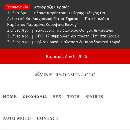
Skip
Τελευταία νέα
1 μήνα Ago
Απόφραξη Πειραιάς
to
1 μήνα Ago
Πλάκα Καρύστου: Ο Πλήρης Οδηγός Για
content
Ανθεκτική Και Διαχρονική Πέτρα Σήμερα — Γιατί Η πλάκα
Καρύστου Παραμένει Κορυφαία Επιλογή
2 μήνες Ago
Ζάκυνθος: Ταξιδιωτικός Οδηγός & Ναυάγιο
2 μήνες Ago
SEO: 17 συμβουλές για πρώτη θέση στη Google
2 μήνες Ago
Πήλιο: Βουνό, Θάλασσα & Παραδοσιακά Χωριά
Κυριακή, Αυγ 9, 2026
Ministry Of Men
Online Lifestyle περιοδικό για Aνδρες
HOME
ΟΙΚΟΝΟΜΙΑ
SEX
TECH
SPORTS
AUTO MOTO
CONTACT