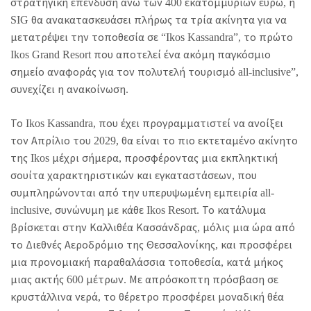
στρατηγική επένδυση άνω των 400 εκατομμυρίων ευρώ, η
SIG θα ανακατασκευάσει πλήρως τα τρία ακίνητα για να
μετατρέψει την τοποθεσία σε “Ikos Kassandra”, το πρώτο
Ikos Grand Resort που αποτελεί ένα ακόμη παγκόσμιο
σημείο αναφοράς για τον πολυτελή τουρισμό all-inclusive”,
συνεχίζει η ανακοίνωση.
Το Ikos Kassandra, που έχει προγραμματιστεί να ανοίξει
τον Απρίλιο του 2029, θα είναι το πιο εκτεταμένο ακίνητο
της Ikos μέχρι σήμερα, προσφέροντας μια εκπληκτική
σουίτα χαρακτηριστικών και εγκαταστάσεων, που
συμπληρώνονται από την υπερυψωμένη εμπειρία all-
inclusive, συνώνυμη με κάθε Ikos Resort. Το κατάλυμα
βρίσκεται στην Καλλιθέα Κασσάνδρας, μόλις μια ώρα από
το Διεθνές Αεροδρόμιο της Θεσσαλονίκης, και προσφέρει
μια προνομιακή παραθαλάσσια τοποθεσία, κατά μήκος
μιας ακτής 600 μέτρων. Με απρόσκοπτη πρόσβαση σε
κρυστάλλινα νερά, το θέρετρο προσφέρει μοναδική θέα