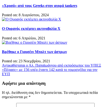
«Χρυσό» από τους Greeks στην αγορά tankers
Posted on: 8 Αυγούστου, 2024
Ο Ουρανός εκπέμπει ακτινοβολία Χ
Posted on: 6 Απριλίου, 2021
Βρέθηκε ο Γιουσέιν Μπολτ των άστρων
Posted on: 23 Νοεμβρίου, 2021
Πλοήγηση
Αντικαθίσταται ο Αλ. Παπαϊωάννου από εκπρόσωπος του ΥΠΕΞ
«Πέρασε» με 156 υπέρ έναντι 142 κατά το νομοσχέδιο για την
άρθρων
ΕΥΠ
Αφήστε μια απάντηση
Η ηλ. διεύθυνση σας δεν δημοσιεύεται.
Τα υποχρεωτικά πεδία
σημειώνονται με
*