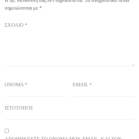
Η ηλ. διεύθυνση σας δεν δημοσιεύεται.
Τα υποχρεωτικά πεδία
σημειώνονται με
*
ΣΧΌΛΙΟ
*
ΌΝΟΜΑ
*
EMAIL
*
ΙΣΤΌΤΟΠΟΣ
ΑΠΟΘΉΚΕΥΣΕ ΤΟ ΌΝΟΜΆ ΜΟΥ, EMAIL, ΚΑΙ ΤΟΝ