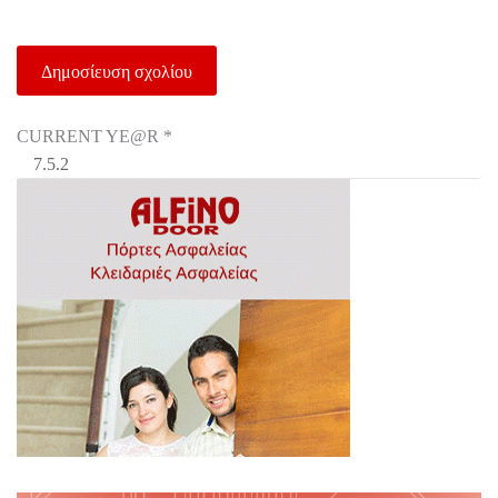
CURRENT YE@R
*