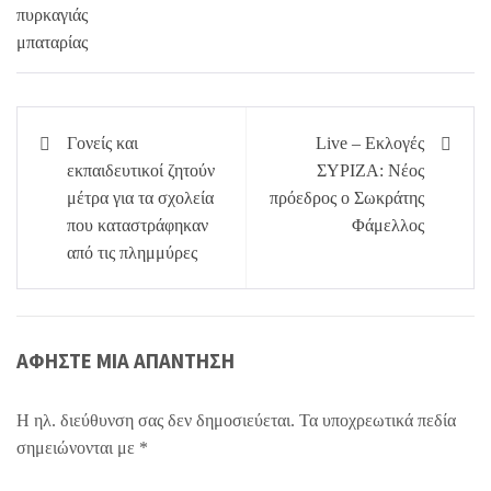
Πλοήγηση
Γονείς και
Live – Εκλογές
άρθρων
εκπαιδευτικοί ζητούν
ΣΥΡΙΖΑ: Νέος
μέτρα για τα σχολεία
πρόεδρος ο Σωκράτης
που καταστράφηκαν
Φάμελλος
από τις πλημμύρες
ΑΦΉΣΤΕ ΜΙΑ ΑΠΆΝΤΗΣΗ
Η ηλ. διεύθυνση σας δεν δημοσιεύεται.
Τα υποχρεωτικά πεδία
σημειώνονται με
*