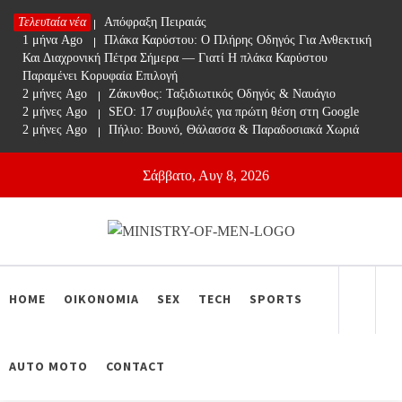
Skip
Τελευταία νέα
1 μήνα Ago
Απόφραξη Πειραιάς
to
1 μήνα Ago
Πλάκα Καρύστου: Ο Πλήρης Οδηγός Για Ανθεκτική
content
Και Διαχρονική Πέτρα Σήμερα — Γιατί Η πλάκα Καρύστου
Παραμένει Κορυφαία Επιλογή
2 μήνες Ago
Ζάκυνθος: Ταξιδιωτικός Οδηγός & Ναυάγιο
2 μήνες Ago
SEO: 17 συμβουλές για πρώτη θέση στη Google
2 μήνες Ago
Πήλιο: Βουνό, Θάλασσα & Παραδοσιακά Χωριά
Σάββατο, Αυγ 8, 2026
Ministry Of Men
Online Lifestyle περιοδικό για Aνδρες
HOME
ΟΙΚΟΝΟΜΙΑ
SEX
TECH
SPORTS
AUTO MOTO
CONTACT