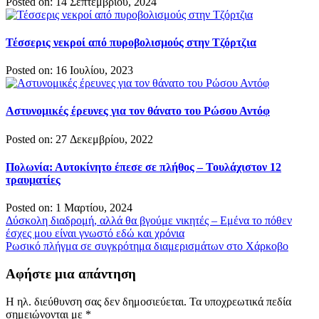
Posted on: 14 Σεπτεμβρίου, 2024
Τέσσερις νεκροί από πυροβολισμούς στην Τζόρτζια
Posted on: 16 Ιουλίου, 2023
Αστυνομικές έρευνες για τον θάνατο του Ρώσου Αντόφ
Posted on: 27 Δεκεμβρίου, 2022
Πολωνία: Αυτοκίνητο έπεσε σε πλήθος – Τουλάχιστον 12
τραυματίες
Posted on: 1 Μαρτίου, 2024
Πλοήγηση
Δύσκολη διαδρομή, αλλά θα βγούμε νικητές – Εμένα το πόθεν
έσχες μου είναι γνωστό εδώ και χρόνια
άρθρων
Ρωσικό πλήγμα σε συγκρότημα διαμερισμάτων στο Χάρκοβο
Αφήστε μια απάντηση
Η ηλ. διεύθυνση σας δεν δημοσιεύεται.
Τα υποχρεωτικά πεδία
σημειώνονται με
*