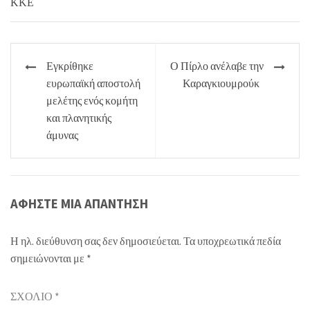
Πλοήγηση
Εγκρίθηκε
Ο Πίρλο ανέλαβε την
άρθρων
ευρωπαϊκή αποστολή
Καραγκιουμρούκ
μελέτης ενός κομήτη
και πλανητικής
άμυνας
ΑΦΉΣΤΕ ΜΙΑ ΑΠΆΝΤΗΣΗ
Η ηλ. διεύθυνση σας δεν δημοσιεύεται.
Τα υποχρεωτικά πεδία
σημειώνονται με
*
ΣΧΌΛΙΟ
*