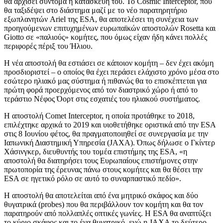
θα αρχίσει σύντομα η κατασκευή του. Το Cosmic Interceptor, που
θα ταξιδέψει στο διάστημα μαζί με το νέο παρατηρητήριο
εξωπλανητών Ariel της ESA, θα αποτελέσει τη συνέχεια των
προηγούμενων επιτυχημένων ευρωπαϊκών αποστολών Rosetta και
Giotto σε «παλιούς» κομήτες, που όμως είχαν ήδη κάνει πολλές
περιφορές πέριξ του Ήλιου.
Η νέα αποστολή θα εστιάσει σε κάποιον κομήτη – δεν έχει ακόμη
προσδιοριστεί – ο οποίος θα έχει περάσει ελάχιστο χρόνο μέσα στο
εσώτερο ηλιακό μας σύστημα ή πιθανώς θα το επισκέπτεται για
πρώτη φορά προερχόμενος από τον διαστρικό χώρο ή από το
τεράστιο Νέφος Όορτ στις εσχατιές του ηλιακού συστήματος.
Η αποστολή Comet Interceptor, η οποία προτάθηκε το 2018,
επιλέχτηκε αρχικά το 2019 και υιοθετήθηκε οριστικά από την ESA
στις 8 Ιουνίου φέτος, θα πραγματοποιηθεί σε συνεργασία με την
Ιαπωνική Διαστημική Υπηρεσία (JAXA). Όπως δήλωσε ο Γκίντερ
Χάσινγκερ, διευθυντής του τομέα επιστήμης της ESA, «η
αποστολή θα διατηρήσει τους Ευρωπαίους επιστήμονες στην
πρωτοπορία της έρευνας πάνω στους κομήτες και θα θέσει την
ESA σε ηγετικό ρόλο σε αυτό το συναρπαστικό πεδίο».
Η αποστολή θα αποτελείται από ένα μητρικό σκάφος και δύο
θυγατρικά (probes) που θα περιβάλλουν τον κομήτη και θα τον
παρατηρούν από πολλαπλές οπτικές γωνίες. Η ESA θα αναπτύξει
το κύριο σκάφος και το ένα θυγατρικό, ενώ η JAXA το δεύτερο