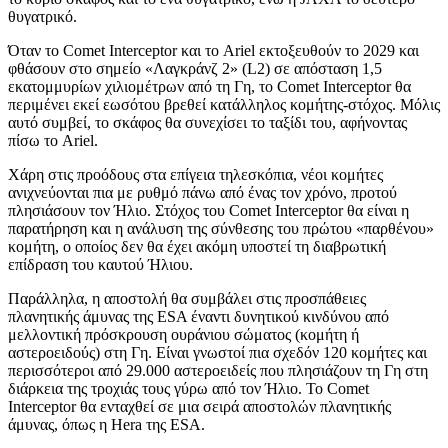
θυγατρικό.
Όταν το Comet Interceptor και το Ariel εκτοξευθούν το 2029 και
φθάσουν στο σημείο «Λαγκράνζ 2» (L2) σε απόσταση 1,5
εκατομμυρίων χιλιομέτρων από τη Γη, το Comet Interceptor θα
περιμένει εκεί εωσότου βρεθεί κατάλληλος κομήτης-στόχος. Μόλις
αυτό συμβεί, το σκάφος θα συνεχίσει το ταξίδι του, αφήνοντας
πίσω το Ariel.
Χάρη στις προόδους στα επίγεια τηλεσκόπια, νέοι κομήτες
ανιχνεύονται πια με ρυθμό πάνω από ένας τον χρόνο, προτού
πλησιάσουν τον Ήλιο. Στόχος του Comet Interceptor θα είναι η
παρατήρηση και η ανάλυση της σύνθεσης του πρώτου «παρθένου»
κομήτη, ο οποίος δεν θα έχει ακόμη υποστεί τη διαβρωτική
επίδραση του καυτού Ήλιου.
Παράλληλα, η αποστολή θα συμβάλει στις προσπάθειες
πλανητικής άμυνας της ESA έναντι δυνητικού κινδύνου από
μελλοντική πρόσκρουση ουράνιου σώματος (κομήτη ή
αστεροειδούς) στη Γη. Είναι γνωστοί πια σχεδόν 120 κομήτες και
περισσότεροι από 29.000 αστεροειδείς που πλησιάζουν τη Γη στη
διάρκεια της τροχιάς τους γύρω από τον Ήλιο. Το Comet
Interceptor θα ενταχθεί σε μια σειρά αποστολών πλανητικής
άμυνας, όπως η Hera της ESA.