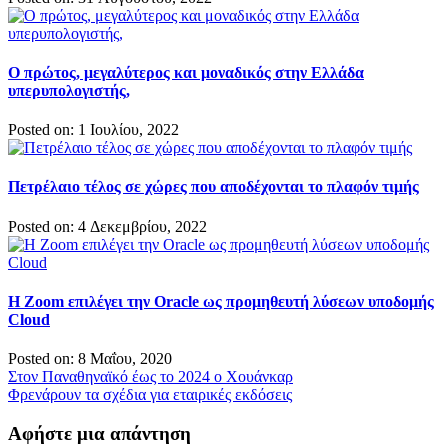
Ο πρώτος, μεγαλύτερος και μοναδικός στην Ελλάδα
υπερυπολογιστής,
Posted on: 1 Ιουλίου, 2022
Πετρέλαιο τέλος σε χώρες που αποδέχονται το πλαφόν τιμής
Posted on: 4 Δεκεμβρίου, 2022
Η Zoom επιλέγει την Oracle ως προμηθευτή λύσεων υποδομής
Cloud
Posted on: 8 Μαΐου, 2020
Πλοήγηση
Στον Παναθηναϊκό έως το 2024 ο Χουάνκαρ
Φρενάρουν τα σχέδια για εταιρικές εκδόσεις
άρθρων
Αφήστε μια απάντηση