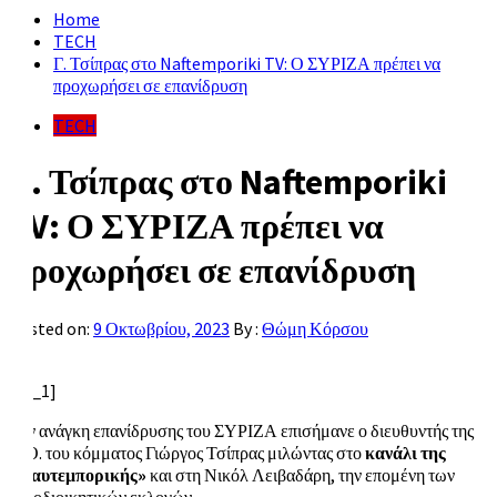
Home
TECH
Γ. Τσίπρας στο Naftemporiki TV: Ο ΣΥΡΙΖΑ πρέπει να
προχωρήσει σε επανίδρυση
TECH
Γ. Τσίπρας στο Naftemporiki
TV: Ο ΣΥΡΙΖΑ πρέπει να
προχωρήσει σε επανίδρυση
Posted on:
9 Οκτωβρίου, 2023
By :
Θώμη Κόρσου
[ad_1]
Την ανάγκη επανίδρυσης του ΣΥΡΙΖΑ επισήμανε ο διευθυντής της
Κ.Ο. του κόμματος Γιώργος Τσίπρας μιλώντας στο
κανάλι της
«Ναυτεμπορικής»
και στη Νικόλ Λειβαδάρη, την επομένη των
αυτοδιοικητικών εκλογών.