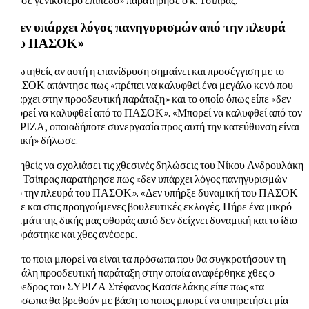
«Δεν υπάρχει λόγος πανηγυρισμών από την πλευρά
του ΠΑΣΟΚ»
Ερωτηθείς αν αυτή η επανίδρυση σημαίνει και προσέγγιση με το
ΠΑΣΟΚ απάντησε πως «πρέπει να καλυφθεί ένα μεγάλο κενό που
υπάρχει στην προοδευτική παράταξη» και το οποίο όπως είπε «δεν
μπορεί να καλυφθεί από το ΠΑΣΟΚ». «Μπορεί να καλυφθεί από τον
ΣΥΡΙΖΑ, οποιαδήποτε συνεργασία προς αυτή την κατεύθυνση είναι
θετική» δήλωσε.
Κληθείς να σχολιάσει τις χθεσινές δηλώσεις του Νίκου Ανδρουλάκη
ο κ. Τσίπρας παρατήρησε πως «δεν υπάρχει λόγος πανηγυρισμών
από την πλευρά του ΠΑΣΟΚ». «Δεν υπήρξε δυναμική του ΠΑΣΟΚ
ούτε και στις προηγούμενες βουλευτικές εκλογές. Πήρε ένα μικρό
κομμάτι της δικής μας φθοράς αυτό δεν δείχνει δυναμική και το ίδιο
εκφράστηκε και χθες ανέφερε.
Για το ποια μπορεί να είναι τα πρόσωπα που θα συγκροτήσουν τη
μεγάλη προοδευτική παράταξη στην οποία αναφέρθηκε χθες ο
πρόεδρος του ΣΥΡΙΖΑ Στέφανος Κασσελάκης είπε πως «τα
πρόσωπα θα βρεθούν με βάση το ποιος μπορεί να υπηρετήσει μία