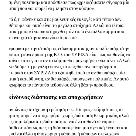
ορισμένη πολιτική» και πρόσθεσε πως «χρειαζόμαστε σίγουρα μία
πολιτική που να μπορεί να μιλήσει στον κόσμο».
«Από ό,τι φάνηκε και στις βουλευτικές εκλογές κάτι τέτοιο δεν
διαθέτουμε και αυτό είναι το μεγάλο στοίχημα. Αλλά μία τέτοια
πολιτική μπορεί να υποστηριχθεί μόνο από ένα άλλο κόμμα που
είναι ανοιχτό στην κοινωνία» σημείωσε.
Αναφορικά με την στάση της εσωκομματικής αντιπολίτευσης στην
πρόσφατη συνεδρίαση της Κ.Ο. του ΣΥΡΙΖΑ είπε πως «πιθανώς να
σημαίνει κάτι» για το αν το κόμμα θα προχωρήσει ενωμένο. «Αλλά
για να δούμε τη μεγάλη εικόνα, το πώς θα πάνε τα πράγματα
εσωτερικά στον ΣΥΡΙΖΑ θα εξαρτηθεί από το αν θα υπάρξει μία
πολιτική κατεύθυνση, αν θα υπάρξει παραγωγή πολιτικής. Αν αυτό
προχωρήσει τα πάντα θα τεθούν σε άλλη βάση» πρόσθεσε.
Ο κίνδυνος διάσπασης και αποχωρήσεων
Απαντώντας σε σχετική ερώτηση ο κ. Τσίπρας εκτίμησε πως το
κόμμα «μπορεί να προχωρήσει χωρίς διάσπαση θεωρητικά», αλλά
όπως συμπλήρωσε η διάσπαση «είναι ένα πιθανό σενάριο».
Πρόσθεσε πάντως πως «η διάσπαση είναι μία σχετική έννοια» και
πως «είναι άλλο η αποχώρηση κάποιου ή κάποιων στελεχών»