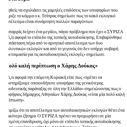
Κληθείς να σχολιάσει τις χαμηλές επιδόσεις των υποψηφίων που
στήριξε το κόμμα ο κ. Τσίπρας σημείωσε πως το κακό εκλογικό
αποτέλεσμα είναι συνάρτηση πολλών παραγόντων.
«Καταρχάς δείχνει ένα μεγάλο, πάγιο πρόβλημα που έχει ο ΣΥΡΙΖΑ
σε ό,τι αφορά το επίπεδο της τοπικής αυτοδιοίκησης. Επιβαρύνθηκε
η κατάσταση πέρα από το αρνητικό αποτέλεσμα των δυο
βουλευτικών εκλογών και από το γεγονός ότι δεν υπήρχε σοβαρή
προετοιμασία για τις αυτοδιοικητικές εκλογές» σημείωσε.
«Πολύ καλή περίπτωση ο Χάρης Δούκας»
Σε ό,τι αφορά την επόμενη Κυριακή είπε πως «πρέπει να
υποστηρίξουμε οποιονδήποτε υποψήφιο της γενικότερης
προοδευτικής παράταξης σε όλη την Ελλάδα» σημειώνοντας πως ο
υποψήφιος δήμαρχος Αθηναίων Χάρης Δούκας «είναι μία πολύ καλή
περίπτωση».
«Νομίζω ότι το αποτέλεσμα των αυτοδιοικητικών εκλογών θέτει ένα
γενικότερο ζήτημα. Ο ΣΥΡΙΖΑ πρέπει να προχωρήσει σε μία
ορισμένη επανίδρυση, όχι μόνο σε επίπεδο τοπικής αυτοδιοίκησης
και σε γενικότερο επίπεδο» παρατήρησε ο κ. Τσίπρας.