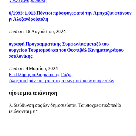
18/8/1993: 1.013 Πόντιοι πρόσφυγες από την Αμπχαζία φτάνουν
στην Αλεξανδρούπολη
Posted on: 18 Αυγούστου, 2024
Υπογραφή Προγραμματικής Συμφωνίας μεταξύ του
Υπουργείου Τουρισμού και του Φεστιβάλ Κινηματογράφου
Θεσσαλονίκης
Posted on: 4 Μαρτίου, 2024
Πλοήγηση
LIVE: «Πλήρης πολιορκία» της Γάζας
Ο ρόλος του Ιράν και η αποτυχία των μυστικών υπηρεσιών
άρθρων
Αφήστε μια απάντηση
Η ηλ. διεύθυνση σας δεν δημοσιεύεται.
Τα υποχρεωτικά πεδία
σημειώνονται με
*