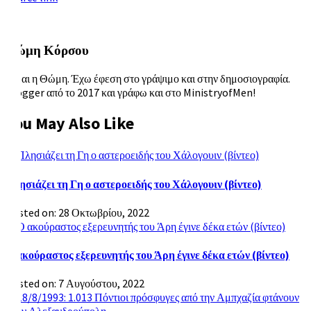
Θώμη Κόρσου
Είμαι η Θώμη. Έχω έφεση στο γράψιμο και στην δημοσιογραφία.
Blogger από το 2017 και γράφω και στο MinistryofMen!
You May Also Like
Πλησιάζει τη Γη ο αστεροειδής του Χάλογουιν (βίντεο)
Posted on: 28 Οκτωβρίου, 2022
Ο ακούραστος εξερευνητής του Άρη έγινε δέκα ετών (βίντεο)
Posted on: 7 Αυγούστου, 2022