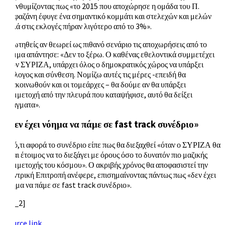
υπενθυμίζοντας πως «το 2015 που αποχώρησε η ομάδα του Π.
Λαφαζάνη έφυγε ένα σημαντικό κομμάτι και στελεχών και μελών
αλλά στις εκλογές πήραν λιγότερο από το 3%».
Ερωτηθείς αν θεωρεί ως πιθανό σενάριο τις αποχωρήσεις από το
κόμμα απάντησε: «Δεν το ξέρω. Ο καθένας εθελοντικά συμμετέχει
στον ΣΥΡΙΖΑ, υπάρχει όλος ο δημοκρατικός χώρος να υπάρξει
διάλογος και σύνθεση. Νομίζω αυτές τις μέρες -επειδή θα
ανακοινωθούν και οι τομεάρχες – θα δούμε αν θα υπάρξει
συμμετοχή από την πλευρά που καταψήφισε, αυτό θα δείξει
πράγματα».
«Δεν έχει νόημα να πάμε σε fast track συνέδριο»
Σε ό,τι αφορά το συνέδριο είπε πως θα διεξαχθεί «όταν ο ΣΥΡΙΖΑ θα
είναι έτοιμος να το διεξάγει με όρους όσο το δυνατόν πιο μαζικής
συμμετοχής του κόσμου». Ο ακριβής χρόνος θα αποφασιστεί την
Κεντρική Επιτροπή ανέφερε, επισημαίνοντας πάντως πως «δεν έχει
νόημα να πάμε σε fast track συνέδριο».
[ad_2]
Source link