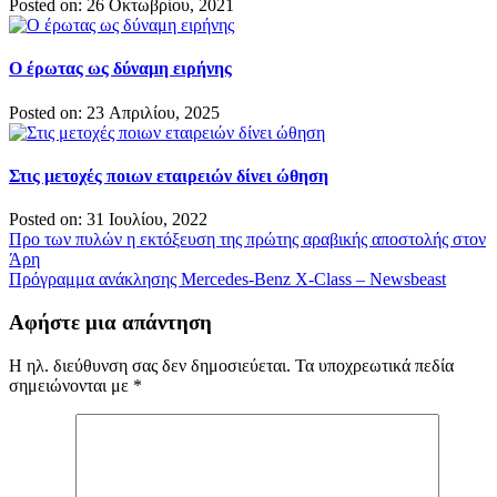
Posted on: 26 Οκτωβρίου, 2021
Ο έρωτας ως δύναμη ειρήνης
Posted on: 23 Απριλίου, 2025
Στις μετοχές ποιων εταιρειών δίνει ώθηση
Posted on: 31 Ιουλίου, 2022
Πλοήγηση
Προ των πυλών η εκτόξευση της πρώτης αραβικής αποστολής στον
Άρη
άρθρων
Πρόγραμμα ανάκλησης Mercedes-Benz X-Class – Newsbeast
Αφήστε μια απάντηση
Η ηλ. διεύθυνση σας δεν δημοσιεύεται.
Τα υποχρεωτικά πεδία
σημειώνονται με
*