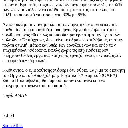
με τον κ. Βρούτση, στόχος είναι, τον Ιανουάριο του 2021, το 55%
των νέων συντάξεων να εκδίδεται ψηφιακά και, στο τέλος του
2021, το ποσοστό να φτάσει στο 80% με 85%.
Αναφορικά με την αντιμετώπιση των αρνητικών συνεπειών της
πανδημίας του κορονοϊού, ο υπουργός Εργασίας δήλωσε ότι ο
πρωθυπουργός έθεσε ως κορυφαία προτεραιότητα την υγεία των
πολιτών. «Ταυτόχρονα, δεν μείναμε αδρανείς και λάβαμε, από την
πρώτη στιγμή, μέτρα και υπέρ των εργαζομένων και υπέρ των
επιχειρήσεων ισόρροπα, καθώς χωρίς τις επιχειρήσεις δεν
υπάρχουν θέσεις εργασίας και χωρίς εργαζόμενους δεν υπάρχουν
επιχειρήσεις» σημείωσε.
Κλείνοντας, ο κ. Βρούτσης ανάφερε ότι, αύριο, μαζί με το διοικητή
του Οργανισμού Απασχόλησης Εργατικού Δυναμικού (ΟΑΕΔ)
Σπύρο Πρωτοψάλτη, θα παρουσιάσουν ένα ανανεωμένο
πρόγραμμα κοινωνικού τουρισμού.
Πηγή: ΑΜΠΕ
[ad_2]
Source link