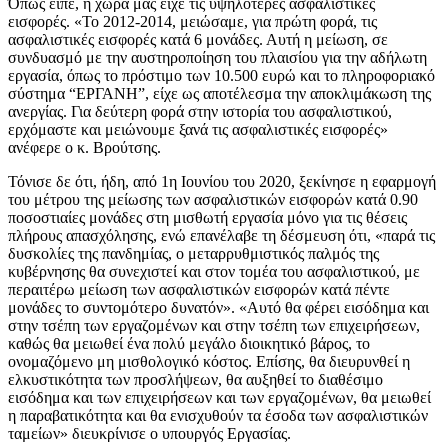
Όπως είπε, η χώρα μας είχε τις υψηλότερες ασφαλιστικές
εισφορές. «Το 2012-2014, μειώσαμε, για πρώτη φορά, τις
ασφαλιστικές εισφορές κατά 6 μονάδες. Αυτή η μείωση, σε
συνδυασμό με την αυστηροποίηση του πλαισίου για την αδήλωτη
εργασία, όπως το πρόστιμο των 10.500 ευρώ και το πληροφοριακό
σύστημα “ΕΡΓΑΝΗ”, είχε ως αποτέλεσμα την αποκλιμάκωση της
ανεργίας. Για δεύτερη φορά στην ιστορία του ασφαλιστικού,
ερχόμαστε και μειώνουμε ξανά τις ασφαλιστικές εισφορές»
ανέφερε ο κ. Βρούτσης.
Τόνισε δε ότι, ήδη, από 1η Ιουνίου του 2020, ξεκίνησε η εφαρμογή
του μέτρου της μείωσης των ασφαλιστικών εισφορών κατά 0.90
ποσοστιαίες μονάδες στη μισθωτή εργασία μόνο για τις θέσεις
πλήρους απασχόλησης, ενώ επανέλαβε τη δέσμευση ότι, «παρά τις
δυσκολίες της πανδημίας, ο μεταρρυθμιστικός παλμός της
κυβέρνησης θα συνεχιστεί και στον τομέα του ασφαλιστικού, με
περαιτέρω μείωση των ασφαλιστικών εισφορών κατά πέντε
μονάδες το συντομότερο δυνατόν». «Αυτό θα φέρει εισόδημα και
στην τσέπη των εργαζομένων και στην τσέπη των επιχειρήσεων,
καθώς θα μειωθεί ένα πολύ μεγάλο διοικητικό βάρος, το
ονομαζόμενο μη μισθολογικό κόστος. Επίσης, θα διευρυνθεί η
ελκυστικότητα των προσλήψεων, θα αυξηθεί το διαθέσιμο
εισόδημα και των επιχειρήσεων και των εργαζομένων, θα μειωθεί
η παραβατικότητα και θα ενισχυθούν τα έσοδα των ασφαλιστικών
ταμείων» διευκρίνισε ο υπουργός Εργασίας.