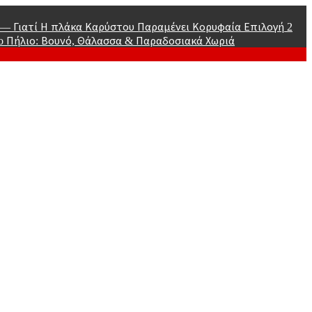
α — Γιατί Η πλάκα Καρύστου Παραμένει Κορυφαία Επιλογή
2
go
Πήλιο: Βουνό, Θάλασσα & Παραδοσιακά Χωριά