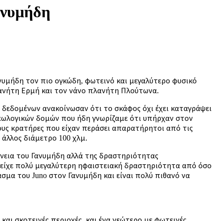
ανυμήδη
ανυμήδη τον πιο ογκώδη, φωτεινό και μεγαλύτερο φυσικό
λανήτη Ερμή και τον νάνο πλανήτη Πλούτωνα.
ν δεδομένων ανακοίνωσαν ότι το σκάφος όχι έχει καταγράψει
 γεωλογικών δομών που ήδη γνωρίζαμε ότι υπήρχαν στον
ους κρατήρες που είχαν περάσει απαρατήρητοι από τις
 άλλος διάμετρο 100 χλμ.
άνεια του Γανυμήδη αλλά της δραστηριότητας
ς είχε πολύ μεγαλύτερη ηφαιστειακή δραστηριότητα από όσο
σμα του Juno στον Γανυμήδη και είναι πολύ πιθανό να
και σκοτεινές περιοχές, και ένα νεώτερο με φωτεινές