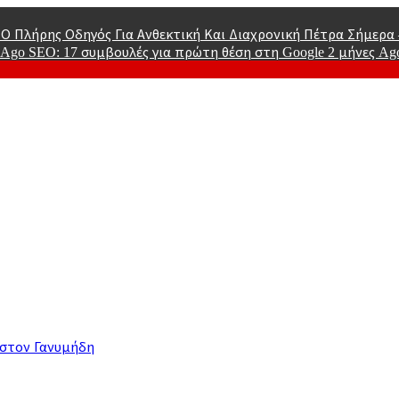
Ο Πλήρης Οδηγός Για Ανθεκτική Και Διαχρονική Πέτρα Σήμερ
 Ago
SEO: 17 συμβουλές για πρώτη θέση στη Google
2 μήνες A
ry Of Men
 στον Γανυμήδη