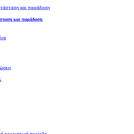
άσταση και παράδοση
ς
e
ινή τουριστική περίοδο