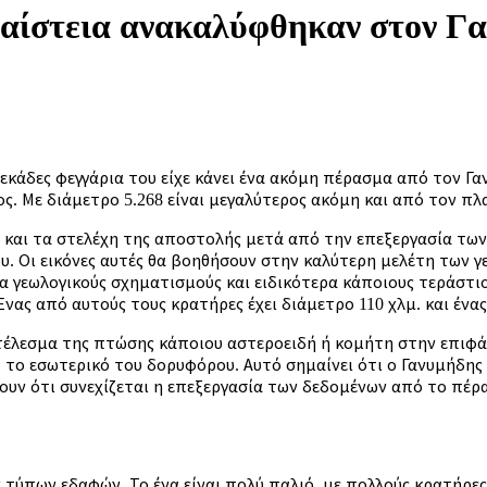
φαίστεια ανακαλύφθηκαν στον Γ
δεκάδες φεγγάρια του είχε κάνει ένα ακόμη πέρασμα από τον Γ
ς. Με διάμετρο 5.268 είναι μεγαλύτερος ακόμη και από τον π
ο και τα στελέχη της αποστολής μετά από την επεξεργασία τω
ρου. Οι εικόνες αυτές θα βοηθήσουν στην καλύτερη μελέτη των
α γεωλογικούς σχηματισμούς και ειδικότερα κάποιους τεράστι
ς από αυτούς τους κρατήρες έχει διάμετρο 110 χλμ. και ένας
ποτέλεσμα της πτώσης κάποιου αστεροειδή ή κομήτη στην επιφ
 το εσωτερικό του δορυφόρου. Αυτό σημαίνει ότι ο Γανυμήδη
ουν ότι συνεχίζεται η επεξεργασία των δεδομένων από το πέρα
 τύπων εδαφών. Το ένα είναι πολύ παλιό, με πολλούς κρατήρες 