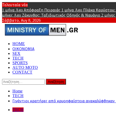
Skip
Τελευταία νέα
to
1 μήνα Ago
Απόφραξη Πειραιάς
1 μήνα Ago
Πλάκα Καρύστου: 
content
μήνες Ago
Ζάκυνθος: Ταξιδιωτικός Οδηγός & Ναυάγιο
2 μήνες
Σάββατο, Αυγ 8, 2026
Minist
Primary
HOME
Online Lifestyle περιοδικό για Aνδρες
Menu
ΟΙΚΟΝΟΜΙΑ
SEX
TECH
SPORTS
AUTO MOTO
CONTACT
Αναζήτηση
για:
Home
TECH
Γιγάντιοι κρατήρες από κρυοηφαίστεια ανακαλύφθηκαν
TECH