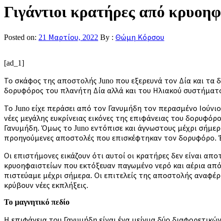
Γιγάντιοι κρατήρες από κρυοη
Posted on:
21 Μαρτίου, 2022
By :
Θώμη Κόρσου
[ad_1]
Το σκάφος της αποστολής Juno που εξερευνά τον Δία και τα 
δορυφόρος του πλανήτη Δία αλλά και του Ηλιακού συστήματο
Το Juno είχε περάσει από τον Γανυμήδη τον περασμένο Ιούνι
νέες μεγάλης ευκρίνειας εικόνες της επιφάνειας του δορυφό
Γανυμήδη. Όμως το Juno εντόπισε και άγνωστους μέχρι σήμερ
προηγούμενες αποστολές που επισκέφτηκαν τον δορυφόρο. Ένα
Οι επιστήμονες εικάζουν ότι αυτοί οι κρατήρες δεν είναι α
κρυοηφαιστείων που εκτόξευαν παγωμένο νερό και αέρια από
πιστεύαμε μέχρι σήμερα. Οι επιτελείς της αποστολής αναφέρ
κρύβουν νέες εκπλήξεις.
Το μαγνητικό πεδίο
Η επιφάνεια του Γανυμήδη είναι ένα μείγμα δύο διαφορετικών