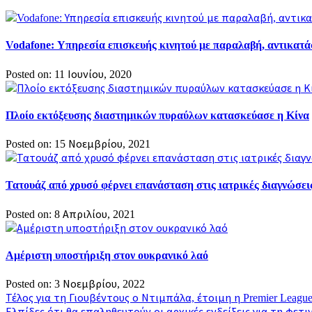
Vodafone: Υπηρεσία επισκευής κινητού με παραλαβή, αντικατ
Posted on: 11 Ιουνίου, 2020
Πλοίο εκτόξευσης διαστημικών πυραύλων κατασκεύασε η Κίνα
Posted on: 15 Νοεμβρίου, 2021
Τατουάζ από χρυσό φέρνει επανάσταση στις ιατρικές διαγνώσει
Posted on: 8 Απριλίου, 2021
Αμέριστη υποστήριξη στον ουκρανικό λαό
Posted on: 3 Νοεμβρίου, 2022
Πλοήγηση
Τέλος για τη Γιουβέντους ο Ντιμπάλα, έτοιμη η Premier Leagu
Ελπίδες ότι θα επαληθευτούν οι αρχικές ενδείξεις για τη φετ