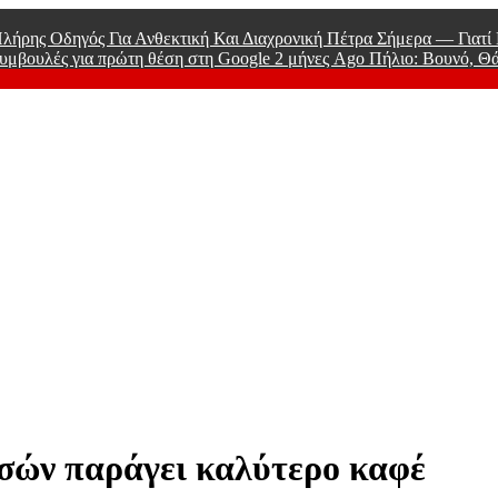
λήρης Οδηγός Για Ανθεκτική Και Διαχρονική Πέτρα Σήμερα — Γιατ
υμβουλές για πρώτη θέση στη Google
2 μήνες Ago
Πήλιο: Βουνό, Θ
 Men
σσών παράγει καλύτερο καφέ