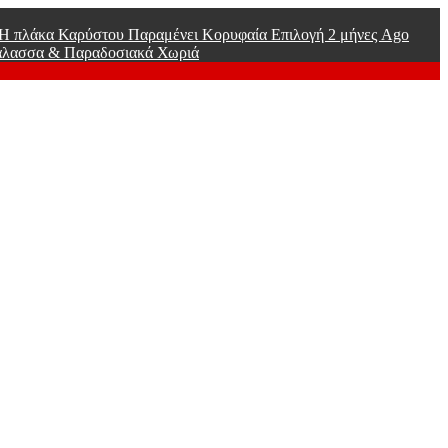
ί Η πλάκα Καρύστου Παραμένει Κορυφαία Επιλογή
2 μήνες Ago
άλασσα & Παραδοσιακά Χωριά