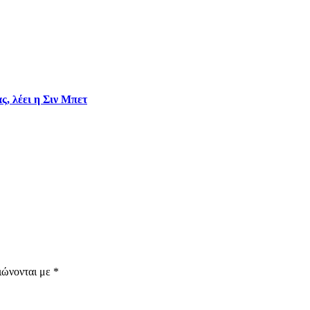
ς, λέει η Σιν Μπετ
ιώνονται με
*