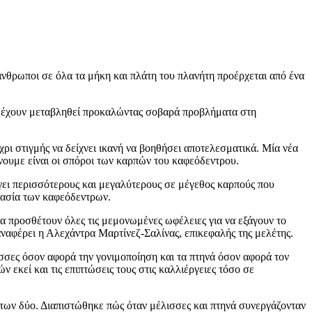
νθρωποι σε όλα τα μήκη και πλάτη του πλανήτη προέρχεται από ένα
χές έχουν μεταβληθεί προκαλώντας σοβαρά προβλήματα στη
ρι στιγμής να δείχνει ικανή να βοηθήσει αποτελεσματικά. Μία νέα
νουμε είναι οι σπόροι των καρπών του καφεόδεντρου.
ει περισσότερους και μεγαλύτερους σε μέγεθος καρπούς που
τασία των καφεόδεντρων.
α προσθέτουν όλες τις μεμονωμένες ωφέλειες για να εξάγουν το
ναφέρει η Αλεχάντρα Μαρτίνεζ-Σαλίνας, επικεφαλής της μελέτης.
σσες όσον αφορά την γονιμοποίηση και τα πτηνά όσον αφορά τον
 εκεί και τις επιπτώσεις τους στις καλλιέργειες τόσο σε
ι των δύο. Διαπιστώθηκε πώς όταν μέλισσες και πτηνά συνεργάζονταν