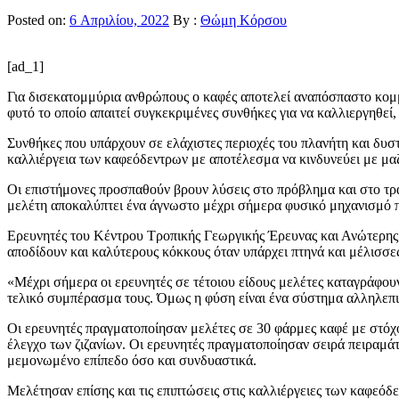
Posted on:
6 Απριλίου, 2022
By :
Θώμη Κόρσου
[ad_1]
Για δισεκατομμύρια ανθρώπους ο καφές αποτελεί αναπόσπαστο κομμ
φυτό το οποίο απαιτεί συγκεκριμένες συνθήκες για να καλλιεργηθεί
Συνθήκες που υπάρχουν σε ελάχιστες περιοχές του πλανήτη και δυσ
καλλιέργεια των καφεόδεντρων με αποτέλεσμα να κινδυνεύει με μα
Οι επιστήμονες προσπαθούν βρουν λύσεις στο πρόβλημα και στο τραπ
μελέτη αποκαλύπτει ένα άγνωστο μέχρι σήμερα φυσικό μηχανισμό πο
Ερευνητές του Κέντρου Τροπικής Γεωργικής Έρευνας και Ανώτερης 
αποδίδουν και καλύτερους κόκκους όταν υπάρχει πτηνά και μέλισσε
«Μέχρι σήμερα οι ερευνητές σε τέτοιου είδους μελέτες καταγράφουν
τελικό συμπέρασμα τους. Όμως η φύση είναι ένα σύστημα αλληλεπιδ
Οι ερευνητές πραγματοποίησαν μελέτες σε 30 φάρμες καφέ με στόχο
έλεγχο των ζιζανίων. Οι ερευνητές πραγματοποίησαν σειρά πειραμάτω
μεμονωμένο επίπεδο όσο και συνδυαστικά.
Μελέτησαν επίσης και τις επιπτώσεις στις καλλιέργειες των καφεόδ