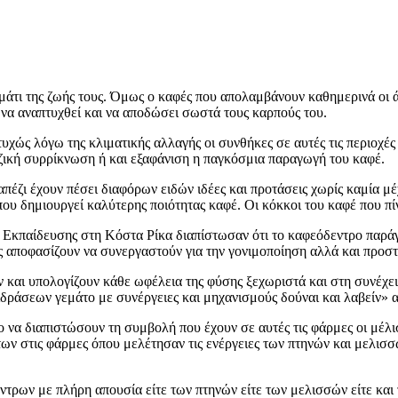
άτι της ζωής τους. Όμως ο καφές που απολαμβάνουν καθημερινά οι ά
, να αναπτυχθεί και να αποδώσει σωστά τους καρπούς του.
τυχώς λόγω της κλιματικής αλλαγής οι συνθήκες σε αυτές τις περιο
ζική συρρίκνωση ή και εξαφάνιση η παγκόσμια παραγωγή του καφέ.
έζι έχουν πέσει διαφόρων ειδών ιδέες και προτάσεις χωρίς καμία μέχ
υ δημιουργεί καλύτερης ποιότητας καφέ. Οι κόκκοι του καφέ που πί
Εκπαίδευσης στη Κόστα Ρίκα διαπίστωσαν ότι το καφεόδεντρο παράγ
ς αποφασίζουν να συνεργαστούν για την γονιμοποίηση αλλά και προσ
 και υπολογίζουν κάθε ωφέλεια της φύσης ξεχωριστά και στη συνέχει
ράσεων γεμάτο με συνέργειες και μηχανισμούς δούναι και λαβείν» α
 να διαπιστώσουν τη συμβολή που έχουν σε αυτές τις φάρμες οι μέλι
ν στις φάρμες όπου μελέτησαν τις ενέργειες των πτηνών και μελισσών
εντρων με πλήρη απουσία είτε των πτηνών είτε των μελισσών είτε κα