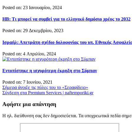
Posted on: 23 Ιανουαρίου, 2024
HB: Τι μπορεί να συμβεί για το ελληνικό δημόσιο χρέος το 2032
Posted on: 29 Δεκεμβρίου, 2023
Ισραήλ: Απετράπη σχέδιο δολοφονίας του υπ. Εθνικής Ασφαλεία
Posted on: 4 Απριλίου, 2024
Εντοπίστηκε η ισχυρότερη έκρηξη στο Σύμπαν
Posted on: 7 Ιουνίου, 2021
Πλοήγηση
Σήμερα άνοιξε τις πύλες του το «Σεραφίδειο»
Σύνδεση στα Premium Services | naftemporiki.gr
άρθρων
Αφήστε μια απάντηση
Η ηλ. διεύθυνση σας δεν δημοσιεύεται.
Τα υποχρεωτικά πεδία σημε