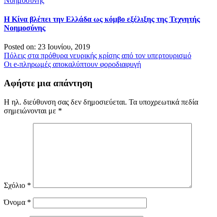
H Κίνα βλέπει την Ελλάδα ως κόμβο εξέλιξης της Τεχνητής
Νοημοσύνης
Posted on: 23 Ιουνίου, 2019
Πλοήγηση
Πόλεις στα πρόθυρα νευρικής κρίσης από τον υπερτουρισμό
Οι e-πληρωμές αποκαλύπτουν φοροδιαφυγή
άρθρων
Αφήστε μια απάντηση
Η ηλ. διεύθυνση σας δεν δημοσιεύεται.
Τα υποχρεωτικά πεδία
σημειώνονται με
*
Σχόλιο
*
Όνομα
*