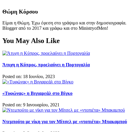
Θώμη Κόρσου
Είμαι η Θώμη. Έχω έφεση στο γράψιμο και στην δημοσιογραφία.
Blogger από το 2017 και γράφω και στο MinistryofMen!
You May Also Like
Άτυχη η Κύπρος, προελαύνει η Πορτογαλία
Posted on: 18 Ιουνίου, 2023
«Τυφώνας» η Βιγιαρεάλ στο Βίγκο
Posted on: 9 Ιανουαρίου, 2021
Ντεμπούτο με νίκη για τον Μίτσελ με «ντοπιέτα» Μπακαμπού