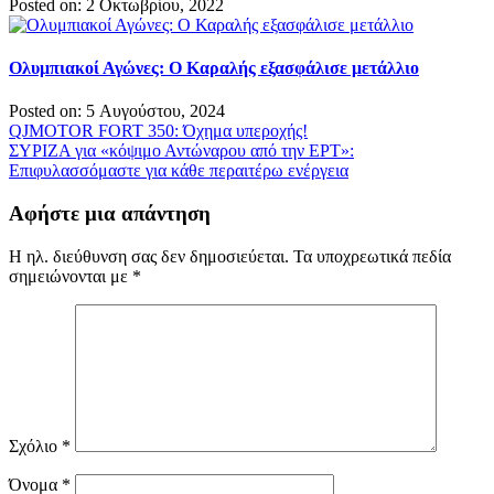
Posted on: 2 Οκτωβρίου, 2022
Ολυμπιακοί Αγώνες: Ο Καραλής εξασφάλισε μετάλλιο
Posted on: 5 Αυγούστου, 2024
Πλοήγηση
QJMOTOR FORT 350: Όχημα υπεροχής!
ΣΥΡΙΖΑ για «κόψιμο Αντώναρου από την ΕΡΤ»:
άρθρων
Επιφυλασσόμαστε για κάθε περαιτέρω ενέργεια
Αφήστε μια απάντηση
Η ηλ. διεύθυνση σας δεν δημοσιεύεται.
Τα υποχρεωτικά πεδία
σημειώνονται με
*
Σχόλιο
*
Όνομα
*