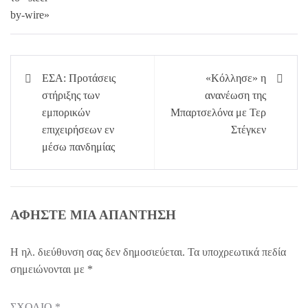
Πλοήγηση
ΕΣΑ: Προτάσεις
«Κόλλησε» η
άρθρων
στήριξης των
ανανέωση της
εμπορικών
Μπαρτσελόνα με Τερ
επιχειρήσεων εν
Στέγκεν
μέσω πανδημίας
ΑΦΉΣΤΕ ΜΙΑ ΑΠΆΝΤΗΣΗ
Η ηλ. διεύθυνση σας δεν δημοσιεύεται.
Τα υποχρεωτικά πεδία
σημειώνονται με
*
ΣΧΌΛΙΟ
*