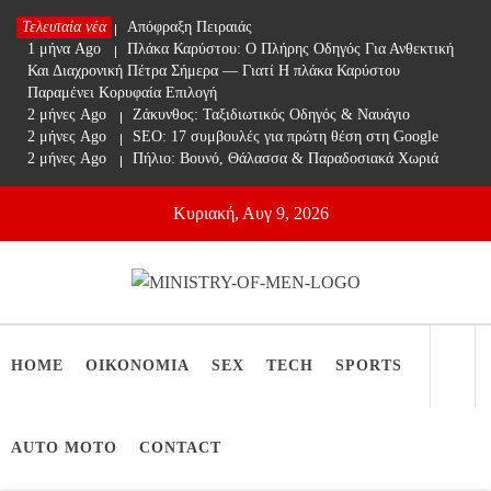
Skip
Τελευταία νέα
1 μήνα Ago
Απόφραξη Πειραιάς
to
1 μήνα Ago
Πλάκα Καρύστου: Ο Πλήρης Οδηγός Για Ανθεκτική
content
Και Διαχρονική Πέτρα Σήμερα — Γιατί Η πλάκα Καρύστου
Παραμένει Κορυφαία Επιλογή
2 μήνες Ago
Ζάκυνθος: Ταξιδιωτικός Οδηγός & Ναυάγιο
2 μήνες Ago
SEO: 17 συμβουλές για πρώτη θέση στη Google
2 μήνες Ago
Πήλιο: Βουνό, Θάλασσα & Παραδοσιακά Χωριά
Κυριακή, Αυγ 9, 2026
Ministry Of Men
Online Lifestyle περιοδικό για Aνδρες
HOME
ΟΙΚΟΝΟΜΙΑ
SEX
TECH
SPORTS
AUTO MOTO
CONTACT