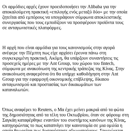
Οι αρμόδιες αρχές έχουν προειδοποιήσει την Alibaba για την
αποκαλούμενη πρακτική «επιλογής ενός μεταξύ δύο» με την οποία
ζητείται από εμπόρους να υπογράψουν σύμφωνα αποκλειστικής
συνεργασίας που τους εμποδίζουν να προσφέρουν προϊόντα τους
σε ανταγωνιστικές πλατφόρμες.
Η αρχή που είναι αρμόδια για τους κανονισμούς στην αγορά
ανέφερε την Πέμπτη πως είχε αρχίσει έρευνα πάνω στη
συγκεκριμένη πρακτική. Ακόμη, θα υπάρξουν συναντήσεις τις
προσεχείς ημέρες με την Ant Group, του χώρου του fintech,
σύμφωνα με ανακοίνωση της κεντρικής τράπεζας της Κίνας. Στην
ανακοίνωση αναφερότνα ότι θα υπήρχε καθοδήγηση στην Ant
Group για την εφαρμογή οικονομικής επίβλεψης, δίκαιου
ανταγωνισμού και προστασίας των δικαιωμάτων των
καταναλωτών.
Όπως αναφέρει το Reuters, ο Μα έχει μείνει μακριά από τα φώτα
της δημοσιότητας από τα τέλη του Οκτωβρίου, όταν σε φόρουμ στη
Σαγκάη καταφέρθηκε εναντίον του συστήμτος κανόνων της Κίνας,
κατηγορώντας το πως καταπνίγει την καινοτομία σε μια ομιλία η
οποία θεωρείται πως δυσαρέστησε αξιωματούχους. Σημειώνεται