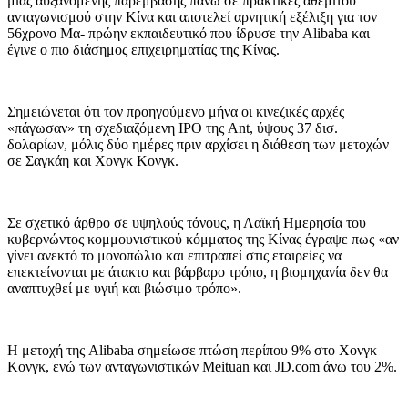
μιας αυξανόμενης παρέμβασης πάνω σε πρακτικές αθέμιτου
ανταγωνισμού στην Κίνα και αποτελεί αρνητική εξέλιξη για τον
56χρονο Μα- πρώην εκπαιδευτικό που ίδρυσε την Alibaba και
έγινε ο πιο διάσημος επιχειρηματίας της Κίνας.
Σημειώνεται ότι τον προηγούμενο μήνα οι κινεζικές αρχές
«πάγωσαν» τη σχεδιαζόμενη IPO της Ant, ύψους 37 δισ.
δολαρίων, μόλις δύο ημέρες πριν αρχίσει η διάθεση των μετοχών
σε Σαγκάη και Χονγκ Κονγκ.
Σε σχετικό άρθρο σε υψηλούς τόνους, η Λαϊκή Ημερησία του
κυβερνώντος κομμουνιστικού κόμματος της Κίνας έγραψε πως «αν
γίνει ανεκτό το μονοπώλιο και επιτραπεί στις εταιρείες να
επεκτείνονται με άτακτο και βάρβαρο τρόπο, η βιομηχανία δεν θα
αναπτυχθεί με υγιή και βιώσιμο τρόπο».
Η μετοχή της Alibaba σημείωσε πτώση περίπου 9% στο Χονγκ
Κονγκ, ενώ των ανταγωνιστικών Meituan και JD.com άνω του 2%.