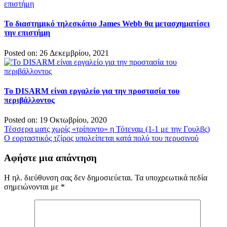
Το διαστημικό τηλεσκόπιο James Webb θα μετασχηματίσει
την επιστήμη
Posted on: 26 Δεκεμβρίου, 2021
Το DISARM είναι εργαλείο για την προστασία του
περιβάλλοντος
Posted on: 19 Οκτωβρίου, 2020
Πλοήγηση
Τέσσερα ματς χωρίς «τρίποντο» η Τότεναμ (1-1 με την Γουλβς)
Ο εορταστικός τζίρος υπολείπεται κατά πολύ του περυσινού
άρθρων
Αφήστε μια απάντηση
Η ηλ. διεύθυνση σας δεν δημοσιεύεται.
Τα υποχρεωτικά πεδία
σημειώνονται με
*