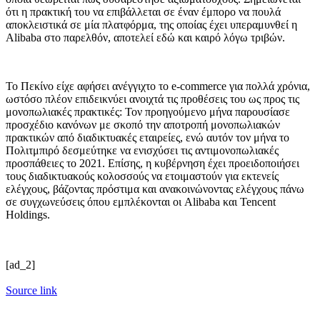
ότι η πρακτική του να επιβάλλεται σε έναν έμπορο να πουλά
αποκλειστικά σε μία πλατφόρμα, της οποίας έχει υπεραμυνθεί η
Alibaba στο παρελθόν, αποτελεί εδώ και καιρό λόγω τριβών.
Το Πεκίνο είχε αφήσει ανέγγιχτο το e-commerce για πολλά χρόνια,
ωστόσο πλέον επιδεικνύει ανοιχτά τις προθέσεις του ως προς τις
μονοπωλιακές πρακτικές: Τον προηγούμενο μήνα παρουσίασε
προσχέδιο κανόνων με σκοπό την αποτροπή μονοπωλιακών
πρακτικών από διαδικτυακές εταιρείες, ενώ αυτόν τον μήνα το
Πολιτμπιρό δεσμεύτηκε να ενισχύσει τις αντιμονοπωλιακές
προσπάθειες το 2021. Επίσης, η κυβέρνηση έχει προειδοποιήσει
τους διαδικτυακούς κολοσσούς να ετοιμαστούν για εκτενείς
ελέγχους, βάζοντας πρόστιμα και ανακοινώνοντας ελέγχους πάνω
σε συγχωνεύσεις όπου εμπλέκονται οι Alibaba και Tencent
Holdings.
[ad_2]
Source link