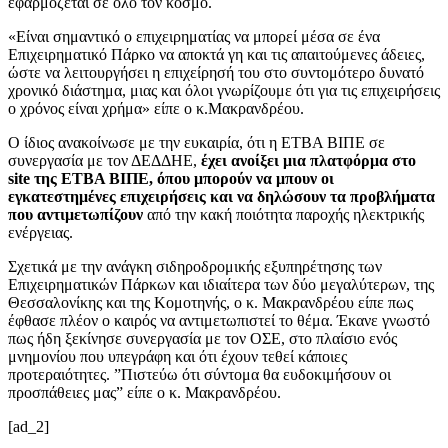
εφαρμόζεται σε όλο τον κόσμο.
«Είναι σημαντικό ο επιχειρηματίας να μπορεί μέσα σε ένα
Επιχειρηματικό Πάρκο να αποκτά γη και τις απαιτούμενες άδειες,
ώστε να λειτουργήσει η επιχείρησή του στο συντομότερο δυνατό
χρονικό διάστημα, μιας και όλοι γνωρίζουμε ότι για τις επιχειρήσεις
ο χρόνος είναι χρήμα» είπε ο κ.Μακρανδρέου.
Ο ίδιος ανακοίνωσε με την ευκαιρία, ότι η ΕΤΒΑ ΒΙΠΕ σε
συνεργασία με τον ΔΕΔΔΗΕ,
έχει ανοίξει μια πλατφόρμα στο
site της ΕΤΒΑ ΒΙΠΕ, όπου μπορούν να μπουν οι
εγκατεστημένες επιχειρήσεις και να δηλώσουν τα προβλήματα
που αντιμετωπίζουν
από την κακή ποιότητα παροχής ηλεκτρικής
ενέργειας.
Σχετικά με την ανάγκη σιδηροδρομικής εξυπηρέτησης των
Επιχειρηματικών Πάρκων και ιδιαίτερα των δύο μεγαλύτερων, της
Θεσσαλονίκης και της Κομοτηνής, ο κ. Μακρανδρέου είπε πως
έφθασε πλέον ο καιρός να αντιμετωπιστεί το θέμα. Έκανε γνωστό
πως ήδη ξεκίνησε συνεργασία με τον ΟΣΕ, στο πλαίσιο ενός
μνημονίου που υπεγράφη και ότι έχουν τεθεί κάποιες
προτεραιότητες. ”Πιστεύω ότι σύντομα θα ευδοκιμήσουν οι
προσπάθειες μας” είπε ο κ. Μακρανδρέου.
[ad_2]