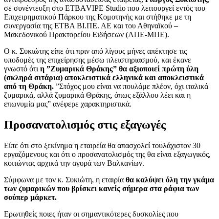
σε συνέντευξη στο ΕΤΒΑVIPE Studio που λειτουργεί εντός του
Επιχειρηματικού Πάρκου της Κομοτηνής και στήθηκε με τη
συνεργασία της ΕΤΒΑ ΒΙ.ΠΕ. ΑΕ και του Αθηναϊκού –
Μακεδονικού Πρακτορείου Ειδήσεων (ΑΠΕ-ΜΠΕ).
Ο κ. Συκιώτης είπε ότι πριν από λίγους μήνες απέκτησε τις
υποδομές της επιχείρησης μέσω πλειστηριασμού, και έκανε
γνωστό ότι
η ”Ζυμαρικά Θράκης” θα αξιοποιεί πρώτη ύλη
(σκληρά σιτάρια) αποκλειστικά ελληνικά και αποκλειστικά
από τη Θράκη.
”Στόχος μου είναι να πουλάμε πλέον, όχι ιταλικά
ζυμαρικά, αλλά ζυμαρικά Θράκης, όπως εξάλλου λέει και η
επωνυμία μας” ανέφερε χαρακτηριστικά.
Προσανατολισμός στις εξαγωγές
Είπε ότι στο ξεκίνημα η εταιρεία θα απασχολεί τουλάχιστον 30
εργαζόμενους και ότι ο προσανατολισμός της θα είναι εξαγωγικός,
κοιτώντας αρχικά την αγορά των Βαλκανίων.
Σύμφωνα με τον κ. Συκιώτη, η εταιρία
θα καλύψει όλη την γκάμα
των ζυμαρικών που βρίσκει κανείς σήμερα στα ράφια των
σούπερ μάρκετ.
Ερωτηθείς ποιες ήταν οι σημαντικότερες δυσκολίες που