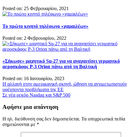
Posted on: 25 Φεβρουαρίου, 2021
Το πρώτο κινητό τηλέφωνο «χαμαιλέων»
Posted on: 2 Φεβρουαρίου, 2022
«Σήκωσε» μαχητικό Su-27 για να αναχαιτίσει γερμανικό
αεροσκάφος P-3 Orion πάνω από τη Βαλτική
Posted on: 16 Ιανουαρίου, 2023
Πλοήγηση
Η αλλαγή στην αμερικανική σκηνή, ώθηση να αντιμετωπιστούν
υφέρποντα προβλήματα της ΕΕ
άρθρων
Σε νέα ρεκόρ Nasdaq και S&P 500
Αφήστε μια απάντηση
Η ηλ. διεύθυνση σας δεν δημοσιεύεται.
Τα υποχρεωτικά πεδία
σημειώνονται με
*