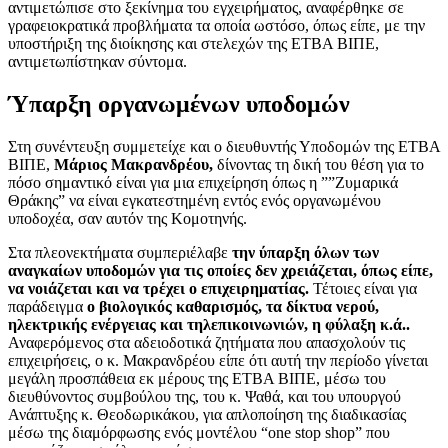
αντιμετώπισε στο ξεκίνημα του εγχειρήματος, αναφέρθηκε σε
γραφειοκρατικά προβλήματα τα οποία ωστόσο, όπως είπε, με την
υποστήριξη της διοίκησης και στελεχών της ΕΤΒΑ ΒΙΠΕ,
αντιμετωπίστηκαν σύντομα.
Ύπαρξη οργανωμένων υποδομών
Στη συνέντευξη συμμετείχε και ο διευθυντής Υποδομών της ΕΤΒΑ
ΒΙΠΕ,
Μάριος Μακρανδρέου,
δίνοντας τη δική του θέση για το
πόσο σημαντικό είναι για μια επιχείρηση όπως η ””Ζυμαρικά
Θράκης” να είναι εγκατεστημένη εντός ενός οργανωμένου
υποδοχέα, σαν αυτόν της Κομοτηνής.
Στα πλεονεκτήματα συμπεριέλαβε
την ύπαρξη όλων των
αναγκαίων υποδομών για τις οποίες δεν χρειάζεται, όπως είπε,
να νοιάζεται και να τρέχει ο επιχειρηματίας.
Τέτοιες είναι για
παράδειγμα
ο βιολογικός καθαρισμός, τα δίκτυα νερού,
ηλεκτρικής ενέργειας και τηλεπικοινωνιών, η φύλαξη κ.ά..
Αναφερόμενος στα αδειοδοτικά ζητήματα που απασχολούν τις
επιχειρήσεις, ο κ. Μακρανδρέου είπε ότι αυτή την περίοδο γίνεται
μεγάλη προσπάθεια εκ μέρους της ΕΤΒΑ ΒΙΠΕ, μέσω του
διευθύνοντος συμβούλου της, του κ. Ψαθά, και του υπουργού
Ανάπτυξης κ. Θεοδωρικάκου, για απλοποίηση της διαδικασίας
μέσω της διαμόρφωσης ενός μοντέλου “one stop shop” που