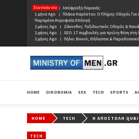
Skip
Τελευταία νέα
1 μήνα Ago
Απόφραξη Πειραιάς
to
1 μήνα Ago
Πλάκα Καρύστου: Ο Πλήρης Οδηγός Για Α
content
Παραμένει Κορυφαία Επιλογή
2 μήνες Ago
Ζάκυνθος: Ταξιδιωτικός Οδηγός & Ναυά
2 μήνες Ago
SEO: 17 συμβουλές για πρώτη θέση στη
2 μήνες Ago
Πήλιο: Βουνό, Θάλασσα & Παραδοσιακ
Ministry Of Men
Online Lifestyle περιοδικό για Aνδρες
HOME
ΟΙΚΟΝΟΜΙΑ
SEX
TECH
SPORTS
A
HOME
TECH
Η ΑΠΟΣΤΟΛΉ QUBI
TECH