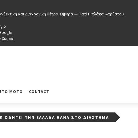
νθεκτική Και Διαχρονική Πέτρα Σήμερα — Γιατί Η πλάκα Καρύστου
γιο
 Google
ά Χωριά
UTO MOTO
CONTACT
K ΟΔΗΓΕΊ ΤΗΝ ΕΛΛΆΔΑ ΞΑΝΆ ΣΤΟ ΔΙΆΣΤΗΜΑ