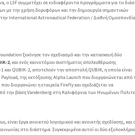
α, ο LSF συμμετέχει σε ενδιαφέροντα προγράμματα για το διάσ
των με την χρήση δορυφόρων και την δημιουργία σημαντικών
ην International Astronautical Federation / Διεθνή Ομοσπονδί
Foundation ξεκίνησε τον σχεδιασμό και την κατασκευή δύο
BIK-2
, και ενός καινοτόμου συστήματος απελευθέρωσης
IK-1 και QUBIK-2, αποτελούν την αποστολή QUBIK, η οποία είναι
Payload, της εκτόξευσης Alpha Launch που διοργανώνεται από 
 που διοργανώνει η εταιρεία Firefly και σχεδιάζεται να
από την βάση Vandenberg στη Καλιφόρνια των Ηνωμένων Πολιτε
s, είναι έργα ανοικτού λογισμικού και ανοικτής σχεδίασης, και
κοινωνίας στο διάστημα. Συγκεκριμένα αυτοί οι δύο εξολοκλήρο