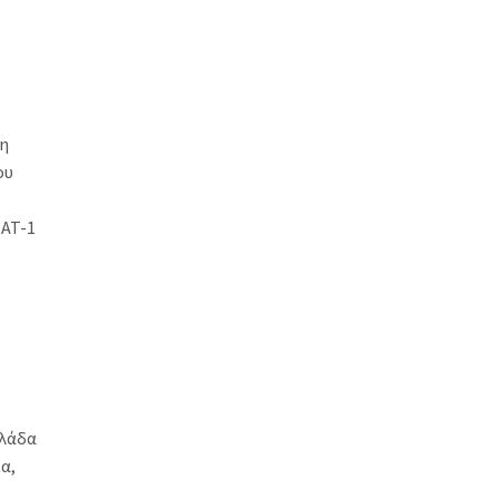
 η
ου
SAT-1
λλάδα
α,