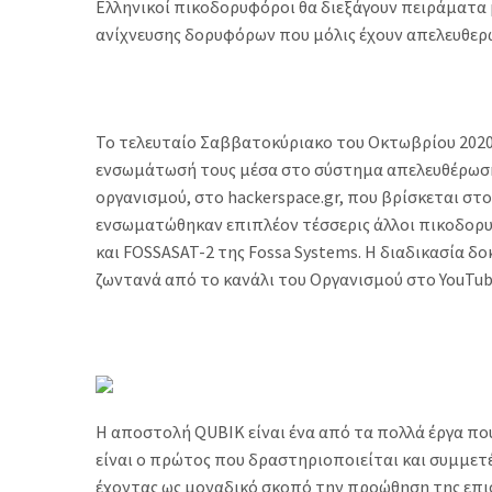
Ελληνικοί πικοδορυφόροι θα διεξάγουν πειράματα 
ανίχνευσης δορυφόρων που μόλις έχουν απελευθερ
Το τελευταίο Σαββατοκύριακο του Οκτωβρίου 2020 
ενσωμάτωσή τους μέσα στο σύστημα απελευθέρωσης 
οργανισμού, στο hackerspace.gr, που βρίσκεται στ
ενσωματώθηκαν επιπλέον τέσσερις άλλοι πικοδορυφ
και FOSSASAT-2 της Fossa Systems. Η διαδικασία δ
ζωντανά από το κανάλι του Οργανισμού στο YouTub
Η αποστολή QUBIK είναι ένα από τα πολλά έργα που
είναι ο πρώτος που δραστηριοποιείται και συμμετέχ
έχοντας ως μοναδικό σκοπό την προώθηση της επισ