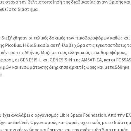
με στόχο την βελτιστοποίηση της διαδικασίας αναγνώρισης και
ωθεί στο διάστημα.
διεξήχθησαν οι τελικές δοκιμές των πικοδορυφόρων καθώς και
PicoBus. H διαδικασία αυτή έλαβε χώρα στις εγκαταστάσεις τ
ο κέντρο της Αθήνας. Μαζί με τους ελληνικούς πικοδορυφόρους,
όροι, οι GENESIS-L και GENESIS-N της AMSAT-EA, και oι FOSSA
οκιμών και ενσωμάτωσης διήρκησε αρκετές ώρες και μεταδόθηκε
e.
 έχει αναλάβει ο οργανισμός Libre Space Foundation. Από την Ε
ει σε διεθνείς Οργανισμούς και φορείς σχετικούς με το διάστημ
τημονικής γνώσης και έρευνας και την ανάπτυξη διαστημικής