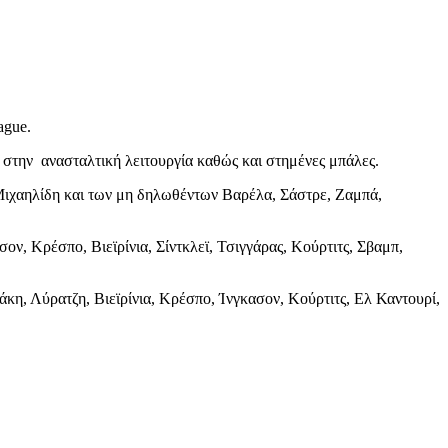
ague.
 στην ανασταλτική λειτουργία καθώς και στημένες μπάλες.
 Μιχαηλίδη και των μη δηλωθέντων Βαρέλα, Σάστρε, Ζαμπά,
ον, Κρέσπο, Βιεϊρίνια, Σίντκλεϊ, Τσιγγάρας, Κούρτιτς, Σβαμπ,
άκη, Λύρατζη, Βιεϊρίνια, Κρέσπο, Ίνγκασον, Κούρτιτς, Ελ Καντουρί,