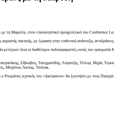
 με τη Μαρσέιγ, στον επαναληπτικό προημιτελικό του Conference Le
αυριανής τακτικής, με έμφαση στην επιθετική ανάπτυξη, αντιδράσεις
 μετέχουν όλοι οι διαθέσιμοι ποδοσφαιριστές εκτός του τραυματία
σχαλάκης, Ζίβκοβιτς, Ταλιχμανίδης, Λύρατζης, Τέιλορ, Μιχάι, Ίνγκασ
τς, Μιτρίτσα, Άκπομ, Τσόλακ.
τι ο Ρουμάνος τεχνικός του «Δικέφαλου» θα ξεκινήσει με τους Πασχαλ