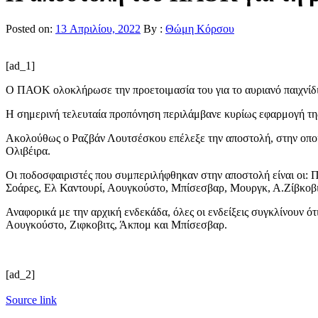
Posted on:
13 Απριλίου, 2022
By :
Θώμη Κόρσου
[ad_1]
Ο ΠΑΟΚ ολοκλήρωσε την προετοιμασία του για το αυριανό παιχνίδι
Η σημερινή τελευταία προπόνηση περιλάμβανε κυρίως εφαρμογή της 
Ακολούθως o Ραζβάν Λουτσέσκου επέλεξε την αποστολή, στην οποία
Ολιβέιρα.
Οι ποδοσφαιριστές που συμπεριλήφθηκαν στην αποστολή είναι οι: Πα
Σοάρες, Ελ Καντουρί, Αουγκούστο, Μπίσεσβαρ, Μουργκ, Α.Ζίβκοβι
Αναφορικά με την αρχική ενδεκάδα, όλες οι ενδείξεις συγκλίνουν ό
Αουγκούστο, Ζιφκοβιτς, Άκπομ και Μπίσεσβαρ.
[ad_2]
Source link