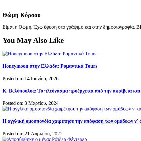
Θώμη Κόρσου
Είμαι η Θώμη. Έχω έφεση στο γράψιμο και στην δημοσιογραφία. Bl
You May Also Like
Honeymoon στην Ελλάδα: Ρομαντικά Tours
Posted on: 14 Ιουνίου, 2026
Κ. Βελόπουλος: Το πλεόνασμα προέρχεται από την ακρίβεια και
Posted on: 3 Μαρτίου, 2024
Η αγγλική ομοσπονδία χαιρέτησε την απόφαση των ομάδεων ν΄
Posted on: 21 Απριλίου, 2021