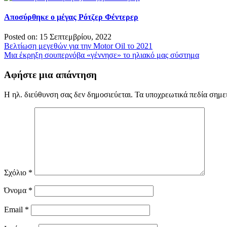
Αποσύρθηκε ο μέγας Ρότζερ Φέντερερ
Posted on: 15 Σεπτεμβρίου, 2022
Πλοήγηση
Βελτίωση μεγεθών για την Motor Oil το 2021
Μια έκρηξη σουπερνόβα «γέννησε» το ηλιακό μας σύστημα
άρθρων
Αφήστε μια απάντηση
Η ηλ. διεύθυνση σας δεν δημοσιεύεται.
Τα υποχρεωτικά πεδία σημε
Σχόλιο
*
Όνομα
*
Email
*