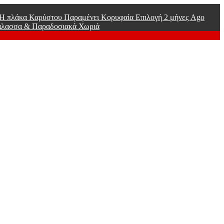
ί Η πλάκα Καρύστου Παραμένει Κορυφαία Επιλογή
2 μήνες Ago
άλασσα & Παραδοσιακά Χωριά