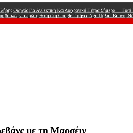
λήρης Οδηγός Για Ανθεκτική Και Διαχρονική Πέτρα Σήμερα — Γιατ
υμβουλές για πρώτη θέση στη Google
2 μήνες Ago
Πήλιο: Βουνό, Θ
 Men
εβάνς με τη Μαρσέιγ