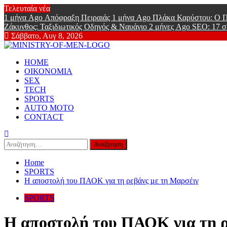
Skip
Τελευταία νέα
to
1 μήνα Ago
Απόφραξη Πειραιάς
1 μήνα Ago
Πλάκα Καρύστου: Ο Π
content
Ζάκυνθος: Ταξιδιωτικός Οδηγός & Ναυάγιο
2 μήνες Ago
SEO: 17 σ
Σάββατο, Αυγ 8, 2026
Ministry Of
Primary
Online Lifestyle περιοδικό για Aνδρες
HOME
Menu
ΟΙΚΟΝΟΜΙΑ
SEX
TECH
SPORTS
AUTO MOTO
CONTACT
Αναζήτηση
για:
Home
SPORTS
Η αποστολή του ΠΑΟΚ για τη ρεβάνς με τη Μαρσέιγ
SPORTS
Η αποστολή του ΠΑΟΚ για τη ρ