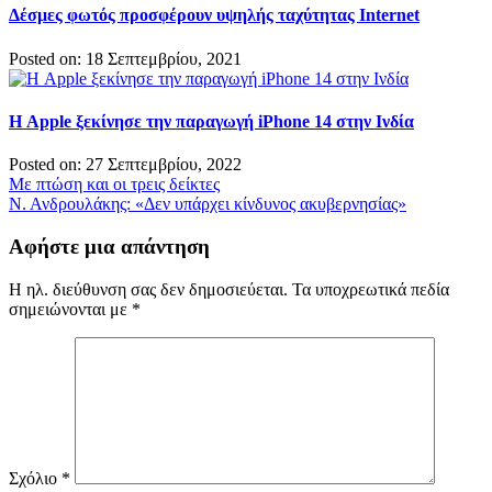
Δέσμες φωτός προσφέρουν υψηλής ταχύτητας Internet
Posted on: 18 Σεπτεμβρίου, 2021
Η Apple ξεκίνησε την παραγωγή iPhone 14 στην Ινδία
Posted on: 27 Σεπτεμβρίου, 2022
Πλοήγηση
Με πτώση και οι τρεις δείκτες
Ν. Ανδρουλάκης: «Δεν υπάρχει κίνδυνος ακυβερνησίας»
άρθρων
Αφήστε μια απάντηση
Η ηλ. διεύθυνση σας δεν δημοσιεύεται.
Τα υποχρεωτικά πεδία
σημειώνονται με
*
Σχόλιο
*