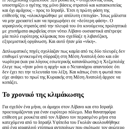
υποστηρίζει ο ηγέτης της μόνο βάσεις στρατού και κατασκοπείας
και όχι αμάχους – προς το Ισραήλ. Έτσι η πρώτη φάση της
επίθεσής της «ολοκληρώθηκε με απόλυτη επιτυχία». Ίσως μάλιστα
να μην χρειαστεί καν να προχωρήσει σε «δεύτερη φάση». Ο
ισραηλινός στρατός από την πλευρά του ότι κινούμενος προληπτικά
με χτυπήματα ακριβείας στον νότιο Λίβανο ουσιαστικά απέτρεψε
μία πολύ ευρύτερης κλίμακας που σχεδίαζε η λιβανέζικη,
εξτρεμιστική οργάνωση. Και αυτό ήταν μία «νίκη».
Διπλωματικές πηγές σχολίαζαν πως καμία από τις δύο πλευρές δεν
επιθυμεί γενικευμένη σύρραξη στη Μέση Ανατολή όσο και εάν
νωρίτερα (και για λόγους εσωτερικής κατανάλωσης) η Χεζμπολάχ
έλεγε πως «ήταν μόνο η αρχή» και ο Νετανιάχου απαντούσε ότι
δεν έχει πει την τελευταία του λέξη. Και κάπως έτσι η φωτιά που
είχε ανάψει το πρωί της Κυριακής στη Μέση Ανατολή άρχισε να
κοπάζει.
Το χρονικό της κλιμάκωσης
Για σχεδόν ένα μήνα, οι άμαχοι στον Λίβανο και στο Ισραήλ
προετοιμάζονται για έναν ευρύτερο πόλεμο. Μια θανατηφόρα
επίθεση με ρουκέτα από τον Λίβανο τον περασμένο μήνα στα
κατεχόμενα από το Ισραήλ Υψίπεδα του Γκολάν ακολουθήθηκε
από ένα ισραηλινό χτύπημα αντιποίνων που σκότωσε τον ανώτερο