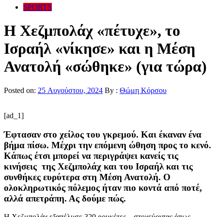
SPORTS
Η Χεζμπολάχ «πέτυχε», το
Ισραήλ «νίκησε» και η Μέση
Ανατολή «σώθηκε» (για τώρα)
Posted on:
25 Αυγούστου, 2024
By :
Θώμη Κόρσου
[ad_1]
Έφτασαν στο χείλος του γκρεμού. Και έκαναν ένα
βήμα πίσω. Μέχρι την επόμενη ώθηση προς το κενό.
Κάπως έτσι μπορεί να περιγράψει κανείς τις
κινήσεις της Χεζμπολάχ και του Ισραήλ και τις
συνθήκες ευρύτερα στη Μέση Ανατολή. Ο
ολοκληρωτικός πόλεμος ήταν πιο κοντά από ποτέ,
αλλά απετράπη. Ας δούμε πώς.
Η Χεζμπολάχ εξαπέλυσε 320 ρουκέτες – στοχεύοντας όπως