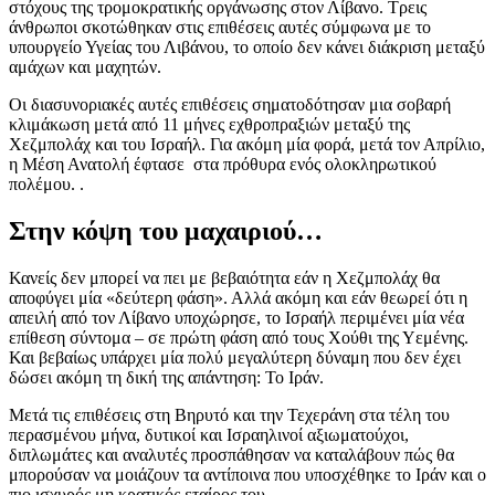
στόχους της τρομοκρατικής οργάνωσης στον Λίβανο. Τρεις
άνθρωποι σκοτώθηκαν στις επιθέσεις αυτές σύμφωνα με το
υπουργείο Υγείας του Λιβάνου, το οποίο δεν κάνει διάκριση μεταξύ
αμάχων και μαχητών.
Οι διασυνοριακές αυτές επιθέσεις σηματοδότησαν μια σοβαρή
κλιμάκωση μετά από 11 μήνες εχθροπραξιών μεταξύ της
Χεζμπολάχ και του Ισραήλ. Για ακόμη μία φορά, μετά τον Απρίλιο,
η Μέση Ανατολή έφτασε στα πρόθυρα ενός ολοκληρωτικού
πολέμου. .
Στην κόψη του μαχαιριού…
Κανείς δεν μπορεί να πει με βεβαιότητα εάν η Χεζμπολάχ θα
αποφύγει μία «δεύτερη φάση». Αλλά ακόμη και εάν θεωρεί ότι η
απειλή από τον Λίβανο υποχώρησε, το Ισραήλ περιμένει μία νέα
επίθεση σύντομα – σε πρώτη φάση από τους Χούθι της Υεμένης.
Και βεβαίως υπάρχει μία πολύ μεγαλύτερη δύναμη που δεν έχει
δώσει ακόμη τη δική της απάντηση: Το Ιράν.
Μετά τις επιθέσεις στη Βηρυτό και την Τεχεράνη στα τέλη του
περασμένου μήνα, δυτικοί και Ισραηλινοί αξιωματούχοι,
διπλωμάτες και αναλυτές προσπάθησαν να καταλάβουν πώς θα
μπορούσαν να μοιάζουν τα αντίποινα που υποσχέθηκε το Ιράν και ο
πιο ισχυρός μη κρατικός εταίρος του.