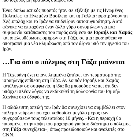
Ένας διπλωματικός πυρετός ήταν σε εξέλιξη με τις Ηνωμένες
Πολιτείες, το Ηνωμένο Βασίλειο και τη Γαλλία παροτρύνουν τη
Χεζμπολάχ και το Ιράν να επιδείξουν αυτοσυγκράτηση. Αυτό
φάνηκε να επιταχύνει έναν άλλο γύρο συνομιλιών για μια
συμφωνία κατάπαυσης του πυρός ανάμεσα
σε Ισραήλ και Χαμάς
και απελευθέρωσης ομήρων στη Γάζα, σε μια προσπάθεια να
αποτραπεί μια νέα κλιμάκωση από τον άξονα υπό την ηγεσία του
Ιράν.
…Για όσο ο πόλεμος στη Γάζα μαίνεται
Η Τεχεράνη έχει επανειλημμένα ζητήσει τον τερματισμό της
ισραηλινής επίθεση στη Γάζα. Αν λοιπόν Ισραήλ και Χαμάς
κατέληγαν σε συμφωνία, η ίδια θα μπορούσε να πει ότι δεν
υπάρχει πλέον λόγος να εκδικηθεί τη δολοφονία του Ισμαήλ
Χανίγια στο έδαφός της.
Η αδιάλειπτη απειλή του Ιράν θα συνεχίσει να συμβάλλει στον
πόλεμο νεύρων που έχει καθορίσει μεγάλο μέρος των
συγκρούσεων τους τελευταίους 10 μήνες. «Και η περιοχή θα
παραμένει στην κόψη του μαχαιριού για όσο διάστημα ο πόλεμος
στη
Γάζα
συνεχίζεται», όπως προειδοποιούν και αναλυτές στο
CNN.