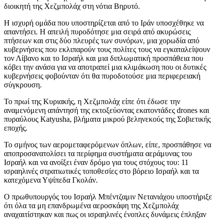
διοικητή της Χεζμπολάχ στη νότια Βηρυτό.
Η ισχυρή ομάδα που υποστηρίζεται από το Ιράν υποσχέθηκε να
απαντήσει. Η απειλή πυροδότησε μια σειρά από ακυρώσεις
πτήσεων και στις δύο πλευρές των συνόρων, μια χορωδία από
κυβερνήσεις που εκλιπαρούν τους πολίτες τους να εγκαταλείψουν
τον Λίβανο και το Ισραήλ και μια διπλωματική προσπάθεια που
κόβει την ανάσα για να αποτραπεί μια κλιμάκωση που οι δυτικές
κυβερνήσεις φοβούνταν ότι θα πυροδοτούσε μια περιφερειακή
σύγκρουση.
Το πρωί της Κυριακής, η Χεζμπολάχ είπε ότι έδωσε την
αναμενόμενη απάντησή της εκτοξεύοντας εκατοντάδες drones και
πυραύλους Katyusha, βλήματα μικρού βεληνεκούς της Σοβιετικής
εποχής.
Το σμήνος των αερομεταφερόμενων όπλων, είπε, προσπάθησε να
αποπροσανατολίσει τα περίφημα συστήματα αεράμυνας του
Ισραήλ και να ανοίξει έναν δρόμο για τους στόχους του: 11
ισραηλινές στρατιωτικές τοποθεσίες στο βόρειο Ισραήλ και τα
κατεχόμενα Υψίπεδα Γκολάν.
Ο πρωθυπουργός του Ισραήλ Μπέντζαμιν Νετανιάχου υποστήριξε
ότι όλα τα μη επανδρωμένα αεροσκάφη της Χεζμπολάχ
αναχαιτίστηκαν και πως οι ισραηλινές ένοπλες δυνάμεις έπληξαν