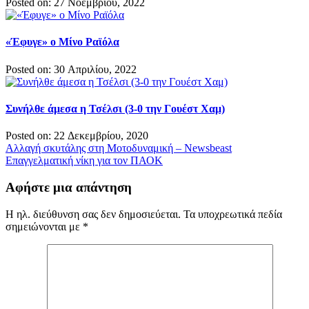
Posted on: 27 Νοεμβρίου, 2022
«Έφυγε» ο Μίνο Ραϊόλα
Posted on: 30 Απριλίου, 2022
Συνήλθε άμεσα η Τσέλσι (3-0 την Γουέστ Χαμ)
Posted on: 22 Δεκεμβρίου, 2020
Πλοήγηση
Αλλαγή σκυτάλης στη Mοτοδυναμική – Newsbeast
Επαγγελματική νίκη για τον ΠΑΟΚ
άρθρων
Αφήστε μια απάντηση
Η ηλ. διεύθυνση σας δεν δημοσιεύεται.
Τα υποχρεωτικά πεδία
σημειώνονται με
*