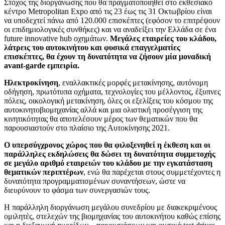
Στόχος της διοργάνωσης που θα πραγματοποιηθεί στο εκθεσιακό
κέντρο Metropolitan Expo από τις 23 έως τις 31 Οκτωβρίου είναι
να υποδεχτεί πάνω από 120.000 επισκέπτες (εφόσον το επιτρέψουν
οι επιδημιολογικές συνθήκες) και να αναδείξει την Ελλάδα σε ένα
future innovative hub οχημάτων.
Μεγάλες εταιρείες του κλάδου,
λάτρεις του αυτοκινήτου και φυσικά επαγγελματίες
επισκέπτες, θα έχουν τη δυνατότητα να ζήσουν μία μοναδική
avant-garde εμπειρία.
Ηλεκτροκίνηση
, εναλλακτικές μορφές μετακίνησης, αυτόνομη
οδήγηση, πρωτότυπα οχήματα, τεχνολογίες του μέλλοντος, έξυπνες
πόλεις, οικολογική μετακίνηση, όλες οι εξελίξεις του κόσμου της
αυτοκινητοβιομηχανίας αλλά και μια ολιστική προσέγγιση της
κινητικότητας θα αποτελέσουν μέρος των θεματικών που θα
παρουσιαστούν στο πλαίσιο της Αυτοκίνησης 2021.
Ο υπερσύγχρονος χώρος που θα φιλοξενηθεί η έκθεση και οι
παράλληλες εκδηλώσεις θα δώσει τη δυνατότητα συμμετοχής
σε μεγάλο αριθμό εταιρειών του κλάδου με την εγκατάσταση
θεματικών περιπτέρων
, ενώ θα παρέχεται στους συμμετέχοντες η
δυνατότητα προγραμματισμένων συναντήσεων, ώστε να
διευρύνουν το φάσμα των συνεργασιών τους.
Η παράλληλη διοργάνωση μεγάλου συνεδρίου με διακεκριμένους
ομιλητές, στελεχών της βιομηχανίας του αυτοκινήτου καθώς επίσης