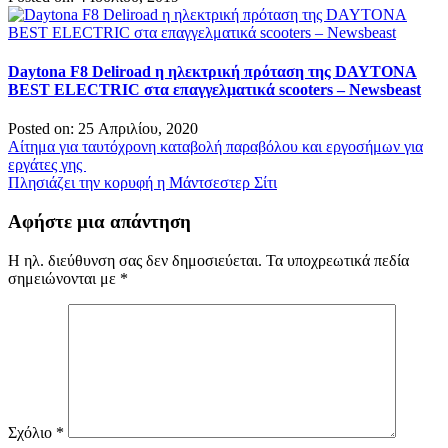
Daytona F8 Deliroad η ηλεκτρική πρόταση της DAYTONA
BEST ELECTRIC στα επαγγελματικά scooters – Newsbeast
Posted on: 25 Απριλίου, 2020
Πλοήγηση
Αίτημα για ταυτόχρονη καταβολή παραβόλου και εργοσήμων για
εργάτες γης
άρθρων
Πλησιάζει την κορυφή η Μάντσεστερ Σίτι
Αφήστε μια απάντηση
Η ηλ. διεύθυνση σας δεν δημοσιεύεται.
Τα υποχρεωτικά πεδία
σημειώνονται με
*
Σχόλιο
*