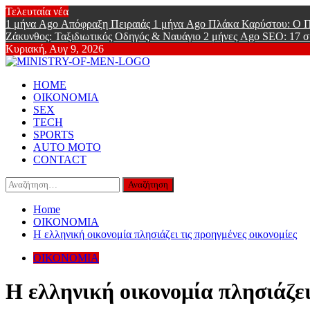
Skip
Τελευταία νέα
to
1 μήνα Ago
Απόφραξη Πειραιάς
1 μήνα Ago
Πλάκα Καρύστου: Ο Π
content
Ζάκυνθος: Ταξιδιωτικός Οδηγός & Ναυάγιο
2 μήνες Ago
SEO: 17 σ
Κυριακή, Αυγ 9, 2026
Ministry Of
Primary
Online Lifestyle περιοδικό για Aνδρες
HOME
Menu
ΟΙΚΟΝΟΜΙΑ
SEX
TECH
SPORTS
AUTO MOTO
CONTACT
Αναζήτηση
για:
Home
ΟΙΚΟΝΟΜΙΑ
Η ελληνική οικονομία πλησιάζει τις προηγμένες οικονομίες
ΟΙΚΟΝΟΜΙΑ
Η ελληνική οικονομία πλησιάζει