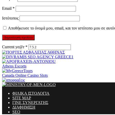
Email
*
Ιστότοπος
Αποθήκευσε το όνομά μου, email, και τον ιστότοπο μου σε αυτό
Current ye@r
*
Athens Escorts
Canada Online Casino Slots
ΦΙΛΙΚΑ ΙΣΤΟΛΟΓΙΑ
SITE MAP
ΓΙΝΕ ΣΥΝΕΡΓΑΤΗΣ
ΔΙΑΦΗΜΙΣΗ
SEO