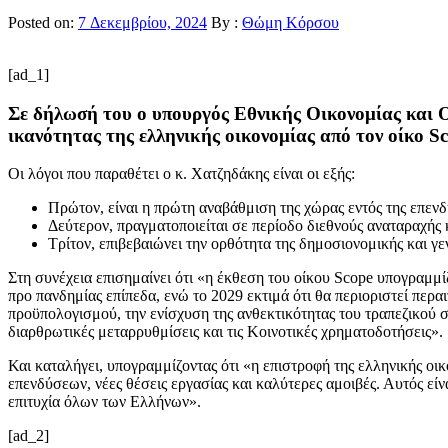
Posted on:
7 Δεκεμβρίου, 2024
By :
Θώμη Κόρσου
[ad_1]
Σε δήλωσή του ο υπουργός Εθνικής Οικονομίας και Ο
ικανότητας της ελληνικής οικονομίας από τον οίκο Sc
Οι λόγοι που παραθέτει ο κ. Χατζηδάκης είναι οι εξής:
Πρώτον, είναι η πρώτη αναβάθμιση της χώρας εντός της επενδυ
Δεύτερον, πραγματοποιείται σε περίοδο διεθνούς αναταραχής 
Τρίτον, επιβεβαιώνει την ορθότητα της δημοσιονομικής και γε
Στη συνέχεια επισημαίνει ότι «η έκθεση του οίκου Scope υπογραμμ
προ πανδημίας επίπεδα, ενώ το 2029 εκτιμά ότι θα περιοριστεί περ
προϋπολογισμού, την ενίσχυση της ανθεκτικότητας του τραπεζικού σ
διαρθρωτικές μεταρρυθμίσεις και τις Κοινοτικές χρηματοδοτήσεις».
Και καταλήγει, υπογραμμίζοντας ότι «η επιστροφή της ελληνικής οι
επενδύσεων, νέες θέσεις εργασίας και καλύτερες αμοιβές. Αυτός είν
επιτυχία όλων των Ελλήνων».
[ad_2]