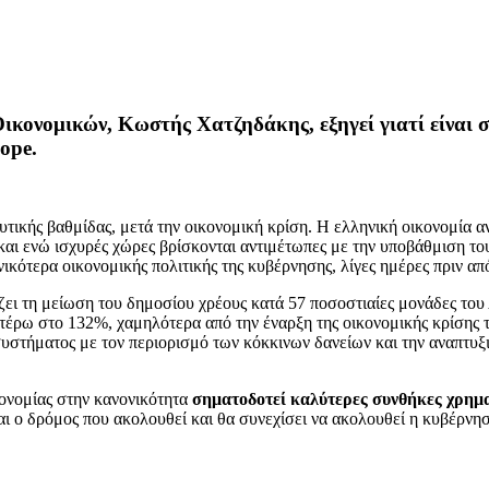
ικονομικών, Κωστής Χατζηδάκης, εξηγεί γιατί είναι 
ope.
τικής βαθμίδας, μετά την οικονομική κρίση. Η ελληνική οικονομία αν
και ενώ ισχυρές χώρες βρίσκονται αντιμέτωπες με την υποβάθμιση του
νικότερα οικονομικής πολιτικής της κυβέρνησης, λίγες ημέρες πριν α
ίζει τη μείωση του δημοσίου χρέους κατά 57 ποσοστιαίες μονάδες το
αιτέρω στο 132%, χαμηλότερα από την έναρξη της οικονομικής κρίσης
υστήματος με τον περιορισμό των κόκκινων δανείων και την αναπτυξι
κονομίας στην κανονικότητα
σηματοδοτεί καλύτερες συνθήκες χρημα
αι ο δρόμος που ακολουθεί και θα συνεχίσει να ακολουθεί η κυβέρνηση