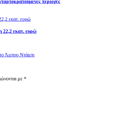
ανταρτοκρατούμενες περιοχές
η 22,2 εκατ. ευρώ
στο Άμπου Ντάμπι
ιώνονται με
*