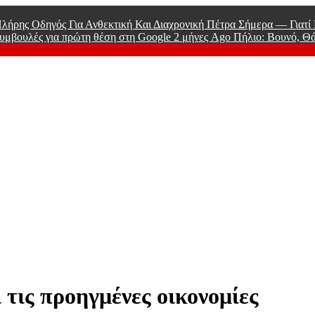
λήρης Οδηγός Για Ανθεκτική Και Διαχρονική Πέτρα Σήμερα — Γιατ
υμβουλές για πρώτη θέση στη Google
2 μήνες Ago
Πήλιο: Βουνό, Θ
 Men
 τις προηγμένες οικονομίες