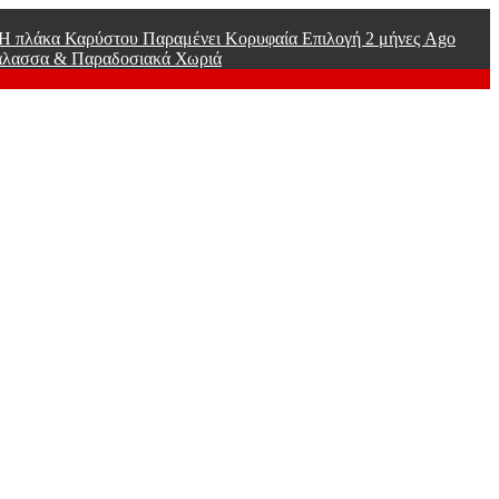
ί Η πλάκα Καρύστου Παραμένει Κορυφαία Επιλογή
2 μήνες Ago
άλασσα & Παραδοσιακά Χωριά