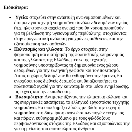
Ειδικότερα:
Υγεία:
στοχεύει στην ανάπτυξη ανωνυμοποιημένων και
έτοιμων για τεχνητή νοημοσύνη συνόλων δεδομένων υγείας
(π.χ. ηλεκτρονικά αρχεία υγείας) που θα χρησιμοποιηθούν
για τη βελτίωση της υγειονομικής περίθαλψης, στοχεύοντας
στην προγνωστική ανάλυση για χρόνιες ασθένειες και την
εξατομίκευση των ασθενών.
Πολιτισμός και γλώσσα:
Το έργο στοχεύει στην
ψηφιοποίηση και διατήρηση της πολιτιστικής κληρονομιάς
και της γλώσσας της Ελλάδας μέσω της τεχνητής
νοημοσύνης υποστηρίζοντας τη δημιουργία ενός χώρου
δεδομένων για την ελληνική γλώσσα και τον πολιτισμό.
Αυτός ο χώρος δεδομένων θα ενθαρρύνει την έρευνα, θα
ενισχύσει τους διεθνείς δεσμούς και θα αξιοποιήσει τα
πολιτιστικά αγαθά για την καινοτομία στα μέσα ενημέρωσης,
τις τέχνες και την εκπαίδευση.
Βιωσιμότητα:
Αντιμετωπίζοντας την κλιματική αλλαγή και
τις ενεργειακές απαιτήσεις, το ελληνικό εργοστάσιο τεχνητής
νοημοσύνης θα υποστηρίξει λύσεις με βάση την τεχνητή
νοημοσύνη στη διαχείριση ανανεώσιμων πηγών ενέργειας
και πόρων, ευθυγραμμιζόμενο με τους φιλόδοξους
περιβαλλοντικούς στόχους της Ελλάδας και αξιοποιώντας την
για τη μείωση του αποτυπώματος άνθρακα.