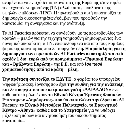
αναμένεται να ενισχύσει τις ικανότητες της Ευρώπης στον τομέα
της τεχνητής νοημοσύνης (ΤΝ) αλλά και της υπολογιστικής
υψηλών επιδόσεων (HPC). Η πρωτοβουλία αυτή υποστηρίζει τη
δημιουργία οικοσυστημάτων/κόμβων που προωθούν την
καινοτομία, τη συνεργασία και την ανάπτυξη.
Τα AI Factories πρόκειται να συνδεθούν με τις πρωτοβουλίες των
κρατών – μελών για την τεχνητή νοημοσύνη δημιουργώντας ένα
δυναμικό οικοσύστημα ΤΝ, επωφελούμενα και από τους κόμβους
ψηφιακής καινοτομίας που λειτουργούν ήδη
. Η πρόσκληση για τη
δημιουργία των ευρωπαϊκών AI Factories υποστηρίζεται από
σχεδόν 1 δισ. ευρώ από τα προγράμματα «Ψηφιακή Ευρώπη»
και «Ορίζοντας Ευρώπη»
της Ε.Ε. και από
ίσο ποσό
χρηματοδότησης από τα κράτη – μέλη.
Την πρόταση συντονίζει το ΕΔΥΤΕ,
ο φορέας του υπουργείου
Ψηφιακής Διακυβέρνησης που έχει
την ευθύνη για την ανάπτυξη
και λειτουργία του του υπέρ-υπολογιστή «ΔΑΙΔΑΛΟΥ»
ενώ
καθοριστικό ρόλο έχουν
το Εθνικό Κέντρο Έρευνας Φυσικών
Επιστημών «Δημόκριτος»
που θα αποτελέσει την έδρα του AI
Factory, το Εθνικό Μετσόβειο Πολυτεχνείο, το Ερευνητικό
Κέντρο «Αθηνά» καθώς και το Υπερταμείο
για να υπάρχει
μόχλευση πόρων και κινητοποίηση του οικοσυστήματος
καινοτομίας.