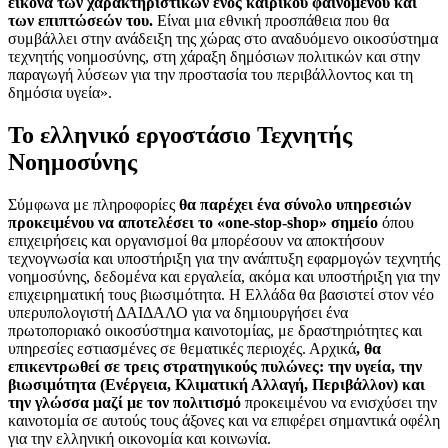
εικόνα των χαρακτηριστικών ενός καιρικού φαινομένου και
των επιπτώσεών του.
Είναι μια εθνική προσπάθεια που θα
συμβάλλει στην ανάδειξη της χώρας στο αναδυόμενο οικοσύστημα
τεχνητής νοημοσύνης, στη χάραξη δημόσιων πολιτικών και στην
παραγωγή λύσεων για την προστασία του περιβάλλοντος και τη
δημόσια υγεία».
Το ελληνικό εργοστάσιο Τεχνητής
Νοημοσύνης
Σύμφωνα με πληροφορίες
θα παρέχει ένα σύνολο υπηρεσιών
προκειμένου να αποτελέσει το «one-stop-shop» σημείο
όπου
επιχειρήσεις και οργανισμοί θα μπορέσουν να αποκτήσουν
τεχνογνωσία και υποστήριξη για την ανάπτυξη εφαρμογών τεχνητής
νοημοσύνης, δεδομένα και εργαλεία, ακόμα και υποστήριξη για την
επιχειρηματική τους βιωσιμότητα. Η Ελλάδα θα βασιστεί στον νέο
υπερυπολογιστή ΔΑΙΔΑΛΟ για να δημιουργήσει ένα
πρωτοποριακό οικοσύστημα καινοτομίας, με δραστηριότητες και
υπηρεσίες εστιασμένες σε θεματικές περιοχές. Αρχικά
, θα
επικεντρωθεί σε τρεις στρατηγικούς πυλώνες: την υγεία, την
βιωσιμότητα (Ενέργεια, Κλιματική Αλλαγή, Περιβάλλον) και
την γλώσσα μαζί με τον πολιτισμό
προκειμένου να ενισχύσει την
καινοτομία σε αυτούς τους άξονες και να επιφέρει σημαντικά οφέλη
για την ελληνική οικονομία και κοινωνία.