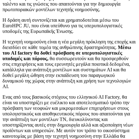
ταλέντο και τις γνώσεις που απαιτούνται για την δημιουργία
πρωτοποριακών μοντέλων τεχνητής νοημοσύνης.
Η δράση αυτή συντονίζεται και χρηματοδοτείται μέσω του
EuroHPC JU, που είναι υπεύθυνο για τις υπερυπολογιστικές
υποδομές της Ευρωπαϊκής Ένωσης.
Η τεχνητή νοημοσύνη είναι η νέα μεγάλη πρόκληση της εποχής και
διεισδύει σε κάθε τομέα της ανθρώπινης δραστηριότητας.
Μέσω
του AI factory θα δοθεί πρόσβαση σε υπερυπολογιστικές
υποδομές και πόρους,
θα συσσωρευτούν και θα προσφερθούν
στις επιχειρήσεις και τους ερευνητές μεγάλα ποιοτικά δεδομένα,
κατάλληλα για ανάπτυξη μοντέλων και συστημάτων ΑΙ και θα
δοθεί μεγάλη ώθηση στην εκπαίδευση του παραγωγικού
δυναμικού της χώρας στην ανάπτυξη και χρήση των τεχνολογιών
ΑΙ.
Ενας από τους βασικούς στόχους του ελληνικού ΑΙ Factory, θα
είναι να υποστηρίζει με ευέλικτο και αποτελεσματικό τρόπο την
πρόσβαση των νεοφυών και μικρομεσαίων επιχειρήσεων στους
υπολογιστικούς και αποθηκευτικούς πόρους που απαιτούνται για
την ανάπτυξη των μοντέλων ΤΝ, διευκολύνοντας και
υποστηρίζοντας αυτές στην δημιουργία αλλά και αξιοποίηση νέων
προϊόντων και υπηρεσιών. Με αυτόν τον τρόπο το οικοσύστημα
καινοτομίας με βάση την τεχνητή νοημοσύνη στην Ελλάδα θα