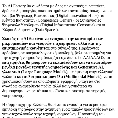
Το AI Factory θα συνδέεται με όλες τις σχετικές ευρωπαϊκές
δράσεις δημιουργίας οικοσυστημάτων καινοτομίας, όπως είναι οι
Κόμβοι Ψηφιακής Καινοτομίας (Digital Innovation Hubs), τα
Κέντρα Ικανοτήτων (Competence Centers), οι Συνεργασίες
Ψηφιακών Υποδομών (Digital Infrastructure Consortia) και οι
Χώροι Δεδομένων (Data Spaces).
Σκοπός του ΑΙ θα είναι να ενισχύσει την καινοτομία των
μικρομεσαίων και νεοφυών επιχειρήσεων αλλά και της
επιστημονικής κοινότητας
στο σύνολό της. Παρέχοντας
πρόσβαση σε υπερυπολογιστική υποδομή, βελτιστοποιημένη για
την τεχνητή νοημοσύνη, όπως έχει σχεδιαστεί ο ΔΑΙΔΑΛΟΣ, ο
ι
επιχειρήσεις θα μπορούν να εκπαιδεύσουν και να αναπτύξουν
μεγάλα μοντέλα τεχνητής νοημοσύνης και Generative AI,
γλωσσικά (Large Language Models)
, με έμφαση στην ελληνική
γλώσσα
και πολυτροπικά μοντέλα (Multimodal Models
), να τα
χρησιμοποιήσουν σε οποιαδήποτε εφαρμογή υπάγεται στα
ανωτέρω αναφερθέντα πεδία, αλλά και γενικότερα να
δημιουργήσουν πρωτότυπα προϊόντα και συστήματα τεχνητής
νοημοσύνης.
Η συμμετοχή της Ελλάδας θα είναι το έναυσμα για περαιτέρω
εμπλοκή της χώρας στην ανάπτυξη ευρωπαϊκών προσεγγίσεων και
νέων τεχνολογιών στην τεχνητή νοημοσύνη. Η ανάπτυξη του