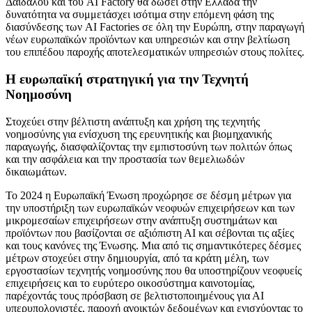
Δαίδαλου και του AI Factory θα δώσει στην Ελλάδα την
δυνατότητα να συμμετάσχει ισότιμα στην επόμενη φάση της
διασύνδεσης των AI Factories σε όλη την Ευρώπη, στην παραγωγή
νέων ευρωπαϊκών προϊόντων και υπηρεσιών και στην βελτίωση
του επιπέδου παροχής αποτελεσματικών υπηρεσιών στους πολίτες.
Η ευρωπαϊκή στρατηγική για την Τεχνητή
Νοημοσύνη
Στοχεύει στην βέλτιστη ανάπτυξη και χρήση της τεχνητής
νοημοσύνης για ενίσχυση της ερευνητικής και βιομηχανικής
παραγωγής, διασφαλίζοντας την εμπιστοσύνη των πολιτών όπως
και την ασφάλεια και την προστασία των θεμελιωδών
δικαιωμάτων.
Το 2024 η Ευρωπαϊκή Ένωση προχώρησε σε δέσμη μέτρων για
την υποστήριξη των ευρωπαϊκών νεοφυών επιχειρήσεων και των
μικρομεσαίων επιχειρήσεων στην ανάπτυξη συστημάτων και
προϊόντων που βασίζονται σε αξιόπιστη ΑΙ και σέβονται τις αξίες
και τους κανόνες της Ένωσης. Μια από τις σημαντικότερες δέσμες
μέτρων στοχεύει στην δημιουργία, από τα κράτη μέλη, των
εργοστασίων τεχνητής νοημοσύνης που θα υποστηρίζουν νεοφυείς
επιχειρήσεις και το ευρύτερο οικοσύστημα καινοτομίας,
παρέχοντάς τους πρόσβαση σε βελτιστοποιημένους για ΑΙ
υπερυπολογιστές, παροχή ανοικτών δεδομένων και ενισχύοντας το