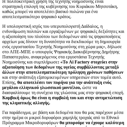
Η πολιτοκεντρική χρήση της τεχνητής νοημοσύνης είναι
στρατηγική επιλογή της κυβέρνησης του Κυριάκου Μητσοτάκη,
καθώς μπορεί να αποτελέσει βασικό πυλώνα για ένα
αποτελεσματικότερο ψηφιακό κράτος.
Η υπολογιστική ισχύς του υπερυπολογιστή Δαίδαλος, η
ενδυνάμωση πολιτών και εργαζομένων με ψηφιακές δεξιότητες και
η αξιοποίηση του πλούτου των δεδομένων από τις ψηφιοποιήσεις
αρχείων μας δίνουν τη δυνατότητα να διεκδικούμε τη δημιουργία
ενός εργοστασίου Τεχνητής Νοημοσύνης στη χώρα μας», δήλωσε
στο ΑΠΕ-ΜΠΕ ο υπουργός Ψηφιακής Διακυβέρνησης Δημήτρης
Παπαστεργίου, αναφερόμενος στα εργοστάσια Τεχνητής
Νοημοσύνης και συμπλήρωσε
: «Το Ai Factory στοχεύει στην
αξιοποίηση των δεδομένων της υγείας συμβάλλοντας μεταξύ
άλλων στην αποτελεσματικότερη πρόληψη χρόνιων παθήσεων
και στην ανάπτυξη εξατομικευμένων υπηρεσιών στον τομέα αυτό.
Επίσης,
θα αποτελέσει τον πυρήνα για την ανάπτυξη ενός
μεγάλου ελληνικού γλωσσικού μοντέλου,
ώστε να
διασφαλίσουμε τη συνέχεια της γλώσσας μας στην ψηφιακή εποχή.
Κομβική όμως θα είναι η συμβολή του και στην αντιμετώπιση
της κλιματικής αλλαγής.
Για παράδειγμα, με βάση και δεδομένα που θα μας παρέχουν μέσα
στην ημέρα οι μικροί δορυφόροι χαμηλής τροχιάς από το Εθνικό
Πρόγραμμα Μικροδορυφόρων
θα μπορούμε να έχουμε καλύτερη