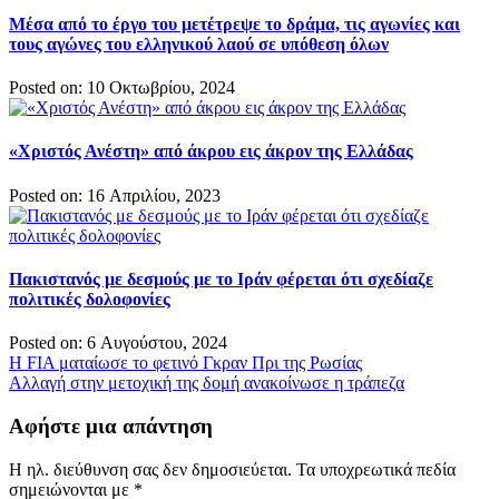
Μέσα από το έργο του μετέτρεψε το δράμα, τις αγωνίες και
τους αγώνες του ελληνικού λαού σε υπόθεση όλων
Posted on: 10 Οκτωβρίου, 2024
«Χριστός Ανέστη» από άκρου εις άκρον της Ελλάδας
Posted on: 16 Απριλίου, 2023
Πακιστανός με δεσμούς με το Ιράν φέρεται ότι σχεδίαζε
πολιτικές δολοφονίες
Posted on: 6 Αυγούστου, 2024
Πλοήγηση
Η FIA ματαίωσε το φετινό Γκραν Πρι της Ρωσίας
Αλλαγή στην μετοχική της δομή ανακοίνωσε η τράπεζα
άρθρων
Αφήστε μια απάντηση
Η ηλ. διεύθυνση σας δεν δημοσιεύεται.
Τα υποχρεωτικά πεδία
σημειώνονται με
*