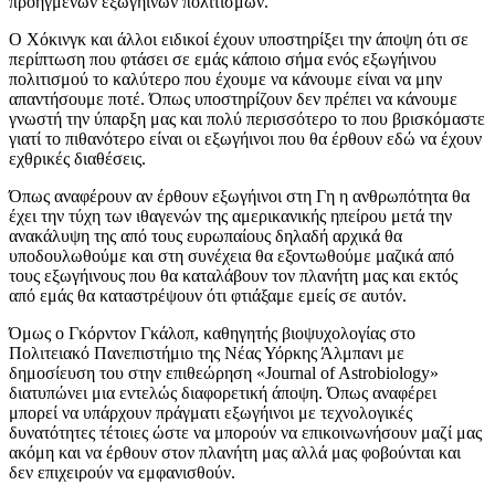
προηγμένων εξωγήινων πολιτισμών.
Ο Χόκινγκ και άλλοι ειδικοί έχουν υποστηρίξει την άποψη ότι σε
περίπτωση που φτάσει σε εμάς κάποιο σήμα ενός εξωγήινου
πολιτισμού το καλύτερο που έχουμε να κάνουμε είναι να μην
απαντήσουμε ποτέ. Όπως υποστηρίζουν δεν πρέπει να κάνουμε
γνωστή την ύπαρξη μας και πολύ περισσότερο το που βρισκόμαστε
γιατί το πιθανότερο είναι οι εξωγήινοι που θα έρθουν εδώ να έχουν
εχθρικές διαθέσεις.
Όπως αναφέρουν αν έρθουν εξωγήινοι στη Γη η ανθρωπότητα θα
έχει την τύχη των ιθαγενών της αμερικανικής ηπείρου μετά την
ανακάλυψη της από τους ευρωπαίους δηλαδή αρχικά θα
υποδουλωθούμε και στη συνέχεια θα εξοντωθούμε μαζικά από
τους εξωγήινους που θα καταλάβουν τον πλανήτη μας και εκτός
από εμάς θα καταστρέψουν ότι φτιάξαμε εμείς σε αυτόν.
Όμως ο Γκόρντον Γκάλοπ, καθηγητής βιοψυχολογίας στο
Πολιτειακό Πανεπιστήμιο της Νέας Υόρκης Άλμπανι με
δημοσίευση του στην επιθεώρηση «Journal of Astrobiology»
διατυπώνει μια εντελώς διαφορετική άποψη. Όπως αναφέρει
μπορεί να υπάρχουν πράγματι εξωγήινοι με τεχνολογικές
δυνατότητες τέτοιες ώστε να μπορούν να επικοινωνήσουν μαζί μας
ακόμη και να έρθουν στον πλανήτη μας αλλά μας φοβούνται και
δεν επιχειρούν να εμφανισθούν.