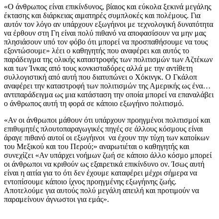
«Ο άνθρωπος είναι επικίνδυνος, βίαιος και εύκολα ξεκινά μεγάλης
έκτασης και διάρκειας αιματηρές συμπλοκές και πολέμους. Για
αυτόν τον λόγο αν υπάρχουν εξωγήινοι με τεχνολογική δυνατότητα
να έρθουν στη Γη είναι πολύ πιθανό να αποφασίσουν να μην μας
πλησιάσουν υπό τον φόβο ότι μπορεί να προσπαθήσουμε να τους
εξοντώσουμε» λέει ο καθηγητής που αναφέρει και αυτός το
παράδειγμα της ολικής καταστροφής των πολιτισμών των Αζτέκων
και των Ίνκας από τους κονκισταδόρες αλλά με την αντίθετη
συλλογιστική από αυτή που διατυπώνει ο Χόκινγκ. Ο Γκάλοπ
αναφέρει την καταστροφή των πολιτισμών της Αμερικής ως ένα…
αντιπαράδειγμα ως μια κατάσταση την οποία μπορεί να επαναλάβει
ο άνθρωπος αυτή τη φορά σε κάποιο εξωγήινο πολιτισμό.
«Αν οι άνθρωποι μάθουν ότι υπάρχουν προηγμένοι πολιτισμοί και
επιθυμητές πλουτοπαραγωγικές πηγές σε άλλους κόσμους είναι
άραγε πιθανό αυτοί οι εξωγήινοι να έχουν την τύχη των κατοίκων
του Μεξικού και του Περού;» αναρωτιέται ο καθηγητής και
συνεχίζει «Αν υπάρχει νοήμων ζωή σε κάποιο άλλο κόσμο μπορεί
οι άνθρωποι να κριθούν ως εξαιρετικά επικίνδυνο ον. Ίσως αυτή
είναι η αιτία για το ότι δεν έχουμε καταφέρει μέχρι σήμερα να
εντοπίσουμε κάποιο ίχνος προηγμένης εξωγήινης ζωής.
Αποτελούμε για αυτούς πολύ μεγάλη απειλή και προτιμούν να
παραμείνουν άγνωστοι για εμάς».