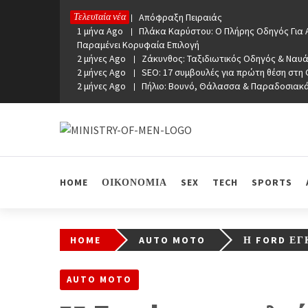
Skip
Τελευταία νέα
1 μήνα Ago
Απόφραξη Πειραιάς
to
1 μήνα Ago
Πλάκα Καρύστου: Ο Πλήρης Οδηγός Για Α
content
Παραμένει Κορυφαία Επιλογή
2 μήνες Ago
Ζάκυνθος: Ταξιδιωτικός Οδηγός & Ναυά
2 μήνες Ago
SEO: 17 συμβουλές για πρώτη θέση στη
2 μήνες Ago
Πήλιο: Βουνό, Θάλασσα & Παραδοσιακ
Ministry Of Men
Online Lifestyle περιοδικό για Aνδρες
HOME
ΟΙΚΟΝΟΜΙΑ
SEX
TECH
SPORTS
HOME
AUTO MOTO
Η FORD ΕΓ
AUTO MOTO