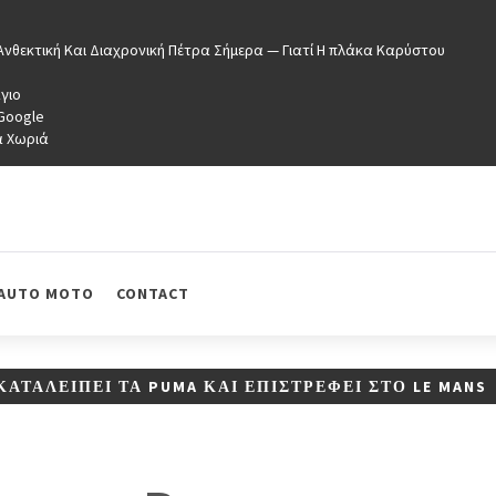
νθεκτική Και Διαχρονική Πέτρα Σήμερα — Γιατί Η πλάκα Καρύστου
γιο
 Google
ά Χωριά
AUTO MOTO
CONTACT
ΚΑΤΑΛΕΊΠΕΙ ΤΑ PUMA ΚΑΙ ΕΠΙΣΤΡΈΦΕΙ ΣΤΟ LE MANS