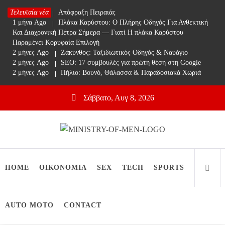
Skip
Τελευταία νέα
1 μήνα Ago
Απόφραξη Πειραιάς
to
1 μήνα Ago
Πλάκα Καρύστου: Ο Πλήρης Οδηγός Για Ανθεκτική
content
Και Διαχρονική Πέτρα Σήμερα — Γιατί Η πλάκα Καρύστου
Παραμένει Κορυφαία Επιλογή
2 μήνες Ago
Ζάκυνθος: Ταξιδιωτικός Οδηγός & Ναυάγιο
2 μήνες Ago
SEO: 17 συμβουλές για πρώτη θέση στη Google
2 μήνες Ago
Πήλιο: Βουνό, Θάλασσα & Παραδοσιακά Χωριά
Σάββατο, Αυγ 8, 2026
Ministry Of Men
Online Lifestyle περιοδικό για Aνδρες
HOME
ΟΙΚΟΝΟΜΙΑ
SEX
TECH
SPORTS
AUTO MOTO
CONTACT