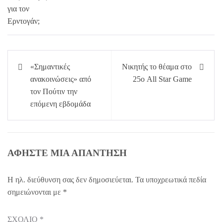
Πλοήγηση
«Σημαντικές
Νικητής το θέαμα στο
άρθρων
ανακοινώσεις» από
25ο All Star Game
τον Πούτιν την
επόμενη εβδομάδα
ΑΦΉΣΤΕ ΜΙΑ ΑΠΆΝΤΗΣΗ
Η ηλ. διεύθυνση σας δεν δημοσιεύεται.
Τα υποχρεωτικά πεδία
σημειώνονται με
*
ΣΧΌΛΙΟ
*