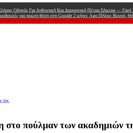
λήρης Οδηγός Για Ανθεκτική Και Διαχρονική Πέτρα Σήμερα — Γιατ
υμβουλές για πρώτη θέση στη Google
2 μήνες Ago
Πήλιο: Βουνό, Θ
 Men
ν της
 στο πούλμαν των ακαδημιών τ