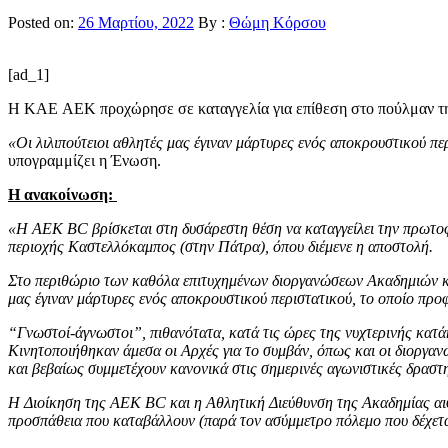
Posted on:
26 Μαρτίου, 2022
By :
Θώμη Κόρσου
[ad_1]
Η KAE ΑΕΚ προχώρησε σε καταγγελία για επίθεση στο πούλμαν της 
«Οι λιλιπούτειοι αθλητές μας έγιναν μάρτυρες ενός αποκρουστικού πε
υπογραμμίζει η Ένωση.
Η ανακοίνωση:
«Η ΑΕΚ ΒC βρίσκεται στη δυσάρεστη θέση να καταγγείλει την πρωτοφ
περιοχής Καστελλόκαμπος (στην Πάτρα), όπου διέμενε η αποστολή.
Στο περιθώριο των καθόλα επιτυχημένων διοργανώσεων Ακαδημιών και
μας έγιναν μάρτυρες ενός αποκρουστικού περιστατικού, το οποίο προ
“Γνωστοί-άγνωστοι”, πιθανότατα, κατά τις ώρες της νυχτερινής κατάκλ
Κινητοποιήθηκαν άμεσα οι Αρχές για το συμβάν, όπως και οι διοργανωτ
και βεβαίως συμμετέχουν κανονικά στις σημερινές αγωνιστικές δραστη
Η Διοίκηση της ΑΕΚ BC και η Αθλητική Διεύθυνση της Ακαδημίας αισθ
προσπάθεια που καταβάλλουν (παρά τον ασύμμετρο πόλεμο που δέχεται