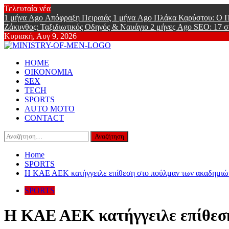
Skip
Τελευταία νέα
to
1 μήνα Ago
Απόφραξη Πειραιάς
1 μήνα Ago
Πλάκα Καρύστου: Ο Π
content
Ζάκυνθος: Ταξιδιωτικός Οδηγός & Ναυάγιο
2 μήνες Ago
SEO: 17 σ
Κυριακή, Αυγ 9, 2026
Ministry Of
Primary
Online Lifestyle περιοδικό για Aνδρες
HOME
Menu
ΟΙΚΟΝΟΜΙΑ
SEX
TECH
SPORTS
AUTO MOTO
CONTACT
Αναζήτηση
για:
Home
SPORTS
Η ΚΑΕ ΑΕΚ κατήγγειλε επίθεση στο πούλμαν των ακαδημιώ
SPORTS
Η ΚΑΕ ΑΕΚ κατήγγειλε επίθεση