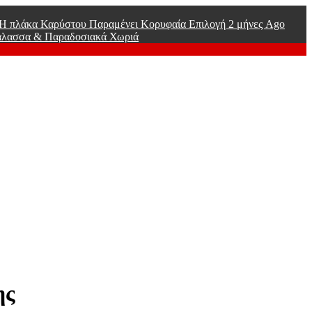
ί Η πλάκα Καρύστου Παραμένει Κορυφαία Επιλογή
2 μήνες Ago
άλασσα & Παραδοσιακά Χωριά
ης