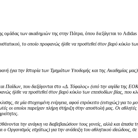
ομάδας των ακαδημιών της στην Πάτρα, όπου διεξάγεται το Adidas 
ριστατικού, το οποίο προφανώς ήλθε να προστεθεί στον βαρύ κύκλο των
ανή (για την Ιστορία των Τμημάτων Υποδομής και της Ακαδημίας μας) 
 Παίδων, που διεξάγονται στο «Δ. Τόφαλος» (υπό την αιγίδα της ΕΟΚ 
φανώς ήλθε να προστεθεί στον βαρύ κύκλο των επεισοδίων βίας, που κλ
ισης, σε μία στοχευμένη ενέργεια, αφού επρόκειτο (ευτυχώς) για το μο
ές οι οποίοι παρείχαν πλήρη στήριξη στην αποστολή μας. Οι αθλητές μα
ριότητες.
άνονται την ανάγκη να διαβεβαιώσουν τους γονείς, αλλά και άπασα τη
 ο Οργανισμός εσχάτως) για την ανάδειξη του αθλητικού ιδεώδους, σε 