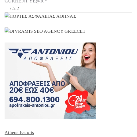
CURRENT YE@R
*
Athens Escorts