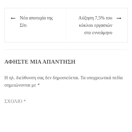
Πλοήγηση
Νέα αποτυχία της
Αύξηση 7,5% του
άρθρων
Σίτι
κύκλου εργασιών
στο εννεάμηνο
ΑΦΉΣΤΕ ΜΙΑ ΑΠΆΝΤΗΣΗ
Η ηλ. διεύθυνση σας δεν δημοσιεύεται.
Τα υποχρεωτικά πεδία
σημειώνονται με
*
ΣΧΌΛΙΟ
*