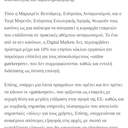
Τόσο η Μαργκρέτε Βεστάγκερ, Επίτροπος Ανταγωνισμού, και ο
Τιερί Μπρετόν, Επίτροπος Εσωτερικής Αγοράς, θεωρούν τους
κανόνες ως μια απόπειρα να αποτραπεί η κυριαρχία εταιρειών
που επιδίδονται σε πρακτικές αθέμιτου ανταγωνισμού. Το ένα
από τα σετ κανόνων, η Digital Markets Act, περιλαμβάνει
πρόστιμα μέχρι και 10% του ετησίου κύκλου εργασιών (σε
παγκόσμιο επίπεδο) για τους αποκαλούμενους «online
gatekeepers», που δεν συμμορφώνονται- καθώς και εντολή
διάσπασης ως ύστατη επιλογή.
Επίσης, υπάρχει μια λίστα πραγμάτων που πρέπει και δεν πρέπει
να κάνουν οι «gatekeepers», που ορίζονται ως εταιρείες με
ισχυρή θέση και μεγάλη επίδραση στην αγορά της ΕΕ- καθώς και
με κομβικής σημασίας υπηρεσίες πλατφορμών που αποτελούν
σημαντικές «πύλες» για τους χρήστες. Επίσης, υποχρεούνται να
αναφέρουν απόπειρες εξαγοράς στις αρχές, με σκοπό να
εμποδίζονται εξαγορές που θα μπορούσαν να οδηγήσουν στον