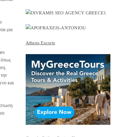
α
ται για
Athens Escorts
mes
α όπως
ση.
 την
ενο και
ίστωση
 σε