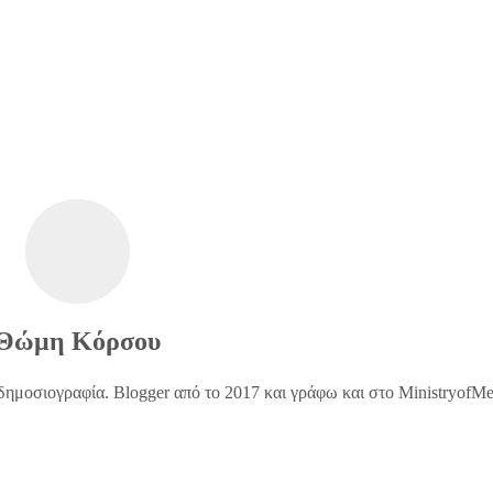
Θώμη Κόρσου
δημοσιογραφία. Blogger από το 2017 και γράφω και στο MinistryofM