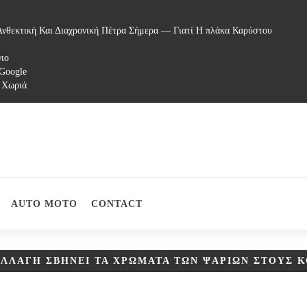
νθεκτική Και Διαχρονική Πέτρα Σήμερα — Γιατί Η πλάκα Καρύστου
γιο
 Google
 Χωριά
AUTO MOTO
CONTACT
ΑΛΛΑΓΉ ΣΒΉΝΕΙ ΤΑ ΧΡΏΜΑΤΑ ΤΩΝ ΨΑΡΙΏΝ ΣΤΟΥΣ 