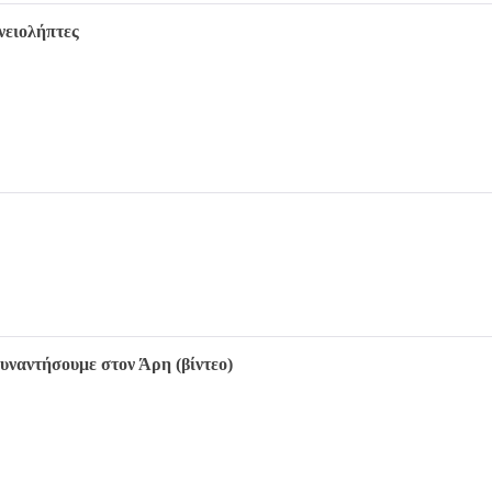
νειολήπτες
συναντήσουμε στον Άρη (βίντεο)