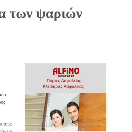
τα των ψαριών
που
ους
υ τους
ράλλια