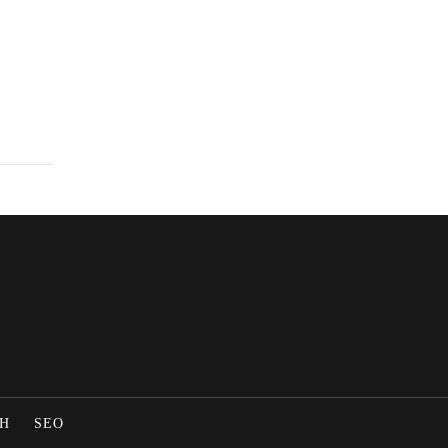
Η
SEO