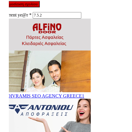
Current ye@r
*