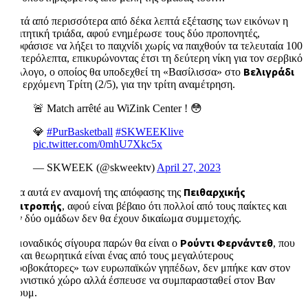
Μετά από περισσότερα από δέκα λεπτά εξέτασης των εικόνων η
διαιτητική τριάδα, αφού ενημέρωσε τους δύο προπονητές,
αποφάσισε να λήξει το παιχνίδι χωρίς να παιχθούν τα τελευταία 100
δευτερόλεπτα, επικυρώνοντας έτσι τη δεύτερη νίκη για τον σερβικό
Βελιγράδι
σύλλογο, ο οποίος θα υποδεχθεί τη «Βασίλισσα» στο
την ερχόμενη Τρίτη (2/5), για την τρίτη αναμέτρηση.
🚨 Match arrêté au WiZink Center ! 😳
💎
#PurBasketball
#SKWEEKlive
pic.twitter.com/0mhU7Xkc5x
— SKWEEK (@skweektv)
April 27, 2023
Πειθαρχικής
Όλα αυτά εν αναμονή της απόφασης της
Επιτροπής
, αφού είναι βέβαιο ότι πολλοί από τους παίκτες και
των δύο ομάδων δεν θα έχουν δικαίωμα συμμετοχής.
Ρούντι Φερνάντεθ
Ο μοναδικός σίγουρα παρών θα είναι ο
, που
αν και θεωρητικά είναι ένας από τους μεγαλύτερους
«προβοκάτορες» των ευρωπαϊκών γηπέδων, δεν μπήκε καν στον
αγωνιστικό χώρο αλλά έσπευσε να συμπαρασταθεί στον Βαν
Έξουμ.