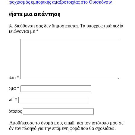
Εκτροχιασμός εμπορικής αμαξοστοιχίας στο Ουισκόνσιν
άρθρων
Αφήστε μια απάντηση
Η ηλ. διεύθυνση σας δεν δημοσιεύεται.
Τα υποχρεωτικά πεδία
σημειώνονται με
*
Σχόλιο
*
Όνομα
*
Email
*
Ιστότοπος
Αποθήκευσε το όνομά μου, email, και τον ιστότοπο μου σε
αυτόν τον πλοηγό για την επόμενη φορά που θα σχολιάσω.