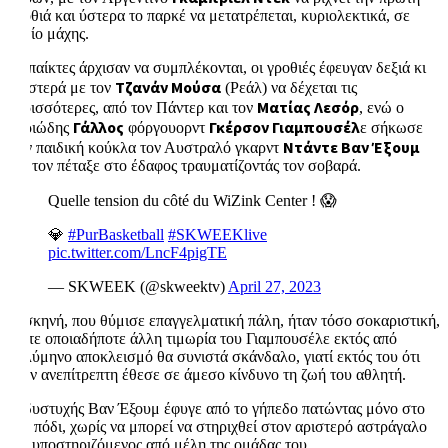
γροθιά και ύστερα το παρκέ να μετατρέπεται, κυριολεκτικά, σε
πεδίο μάχης.
Οι παίκτες άρχισαν να συμπλέκονται, οι γροθιές έφευγαν δεξιά κι
Τζανάν Μούσα
αριστερά με τον
(Ρεάλ) να δέχεται τις
Ματίας Λεσόρ
περισσότερες, από τον Πάντερ και τον
, ενώ ο
Γάλλος
Γκέρσον Γιαμπουσέλ
θηριώδης
φόργουορντ
ε σήκωσε
Ντάντε Βαν Έξουμ
σαν παιδική κούκλα τον Αυστραλό γκαρντ
και τον πέταξε στο έδαφος τραυματίζοντάς τον σοβαρά.
Quelle tension du côté du WiZink Center ! 😱
💎
#PurBasketball
#SKWEEKlive
pic.twitter.com/LncF4pigTE
— SKWEEK (@skweektv)
April 27, 2023
Η σκηνή, που θύμισε επαγγελματική πάλη, ήταν τόσο σοκαριστική,
ώστε οποιαδήποτε άλλη τιμωρία του Γιαμπουσέλε εκτός από
πολύμηνο αποκλεισμό θα συνιστά σκάνδαλο, γιατί εκτός του ότι
ήταν ανεπίτρεπτη έθεσε σε άμεσο κίνδυνο τη ζωή του αθλητή.
Ο δυστυχής Βαν Έξουμ έφυγε από το γήπεδο πατώντας μόνο στο
ένα πόδι, χωρίς να μπορεί να στηριχθεί στον αριστερό αστράγαλο
και υποστηριζόμενος από μέλη της ομάδας του….