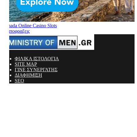
Canada Online Casino Slots
ΦΙΛΙΚΑ ΙΣΤΟΛΟΓΙΑ
SITE MAP
ΓΙΝΕ ΣΥΝΕΡΓΑΤΗΣ
ΔΙΑΦΗΜΙΣΗ
SEO
Ministry Of Men