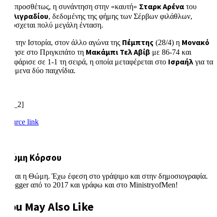
Σταρκ Αρένα
Επιπροσθέτως, η συνάντηση στην «καυτή»
του
Βελιγραδίου
, δεδομένης της φήμης των Σέρβων φιλάθλων,
υπόσχεται πολύ μεγάλη ένταση.
Πέμπτης
Μονακό
Για την Ιστορία, στον άλλο αγώνα της
(28/4) η
Μακάμπι Τελ Αβίβ
νίκησε στο Πριγκιπάτο τη
με 86-74 και
Ισραήλ
ισοφάρισε σε 1-1 τη σειρά, η οποία μεταφέρεται στο
για τα
επόμενα δύο παιχνίδια.
[ad_2]
Source link
Θώμη Κόρσου
Είμαι η Θώμη. Έχω έφεση στο γράψιμο και στην δημοσιογραφία.
Blogger από το 2017 και γράφω και στο MinistryofMen!
You May Also Like