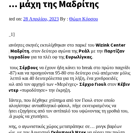
Η… μάχη της Μαδρίτης
Posted on:
28 Απριλίου, 2023
By :
Θώμη Κόρσου
[ad_1]
Wizink Center
Αδιανόητες σκηνές εκτυλίχθηκαν στο παρκέ του
Μαδρίτη
Ρεάλ
Παρτίζαν
στη
, στον δεύτερο αγώνα της
με την
Βελιγραδίου
Ευρωλίγκας
για τα πλέι οφ της
.
Σέρβους
Με τους
να έχουν ήδη κάνει το break στο πρώτο παιχνίδι
(89-87) και να προηγούνται 95-80 στο δεύτερο ενώ απέμεναν μόλις
ένα λεπτό και 40 δευτερόλεπτα για τη λήξη, ένα χονδροειδές
Σέρχιο Γιουλ
Κέβιν
φάουλ από τον αρχηγό των «Μερένχες»
στον
Πάντερ
«πυροδότησε» την έκρηξη.
Ο Πάντερ, που δέχθηκε χτύπημα από τον Γιουλ στον οποίο
καταλογίστηκε αντιαθλητικό φάουλ, πήγε εκνευρισμένος να
ζητήσει εξηγήσεις από τον αντίπαλό του υψώνοντας τη γροθιά του,
αλλά χωρίς να χτυπήσει.
Αίφνης, ο αγωνιστικός χώρος μετατράπηκε σε… ρινγκ βαρέων
Γκάμπριελ Ντεκ
βαρών, με τον Αργεντινό
να ρίχνει την πρώτη