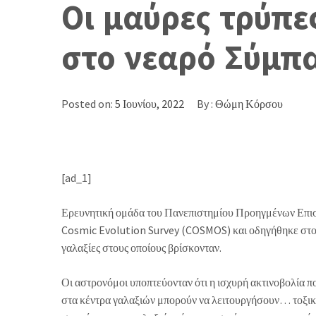
Οι μαύρες τρύπε
στο νεαρό Σύμπ
Posted on:
5 Ιουνίου, 2022
By :
Θώμη Κόρσου
[ad_1]
Ερευνητική ομάδα του Πανεπιστημίου Προηγμένων Επι
Cosmic Evolution Survey (COSMOS) και οδηγήθηκε στο 
γαλαξίες στους οποίους βρίσκονταν.
Οι αστρονόμοι υποπτεύονταν ότι η ισχυρή ακτινοβολία π
στα κέντρα γαλαξιών μπορούν να λειτουργήσουν… τοξικά.