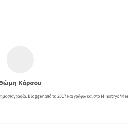
Θώμη Κόρσου
δημοσιογραφία. Blogger από το 2017 και γράφω και στο MinistryofMe