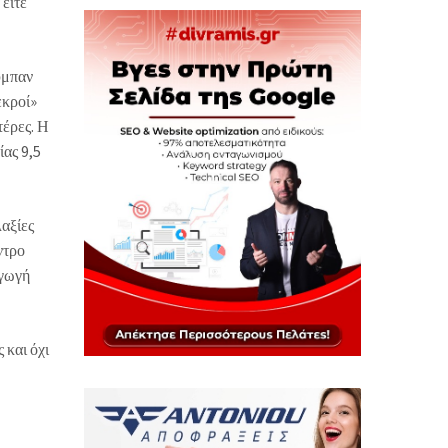
 είτε
ύμπαν
εκροί»
τέρες. Η
ίας 9,5
αξίες
ντρο
αγωγή
 και όχι