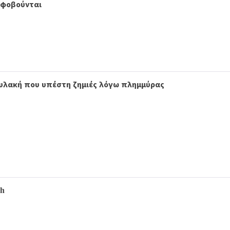
ς φοβούνται
υλακή που υπέστη ζημιές λόγω πλημμύρας
ch