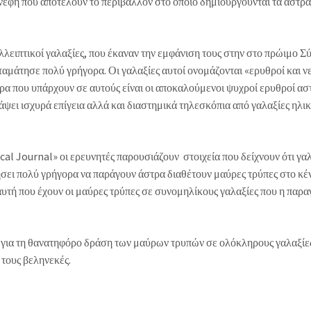
νέφη που αποτελούν το περιβάλλον στο οποίο δημιουργούνται τα άστρα
λλειπτικοί γαλαξίες, που έκαναν την εμφάνιση τους στην στο πρώιμο Σ
ταμάτησε πολύ γρήγορα. Οι γαλαξίες αυτοί ονομάζονται «ερυθροί και ν
α που υπάρχουν σε αυτούς είναι οι αποκαλούμενοι ψυχροί ερυθροί ασ
ει ισχυρά επίγεια αλλά και διαστημικά τηλεσκόπια από γαλαξίες ηλικ
l Journal» οι ερευνητές παρουσιάζουν στοιχεία που δείχνουν ότι γαλ
ήσει πολύ γρήγορα να παράγουν άστρα διαθέτουν μαύρες τρύπες στο κέ
υτή που έχουν οι μαύρες τρύπες σε συνομηλίκους γαλαξίες που η παρ
α για τη θανατηφόρο δράση των μαύρων τρυπών σε ολόκληρους γαλαξίες
 τους βεληνεκές.