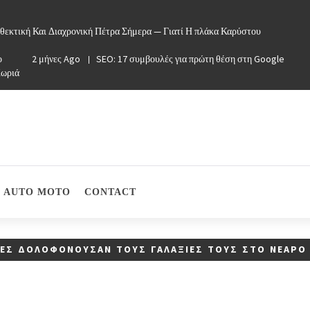
θεκτική Και Διαχρονική Πέτρα Σήμερα — Γιατί Η πλάκα Καρύστου
ο
2 μήνες Ago
SEO: 17 συμβουλές για πρώτη θέση στη Google
Χωριά
AUTO MOTO
CONTACT
ΠΕΣ ΔΟΛΟΦΟΝΟΎΣΑΝ ΤΟΥΣ ΓΑΛΑΞΊΕΣ ΤΟΥΣ ΣΤΟ ΝΕΑΡΌ