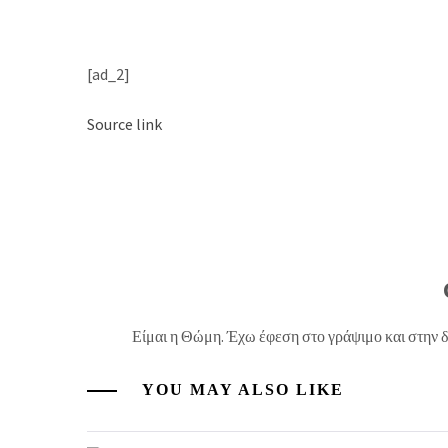
[ad_2]
Source link
Είμαι η Θώμη. Έχω έφεση στο γράψιμο και στην 
YOU MAY ALSO LIKE