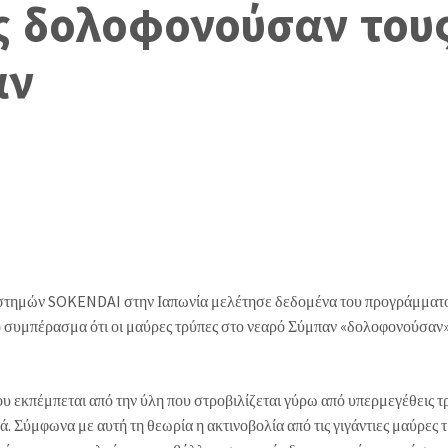
ς δολοφονούσαν τους
αν
στημών SOKENDAI στην Ιαπωνία μελέτησε δεδομένα του προγράμματ
συμπέρασμα ότι οι μαύρες τρύπες στο νεαρό Σύμπαν «δολοφονούσαν»
ου εκπέμπεται από την ύλη που στροβιλίζεται γύρω από υπερμεγέθεις τ
 Σύμφωνα με αυτή τη θεωρία η ακτινοβολία από τις γιγάντιες μαύρες 