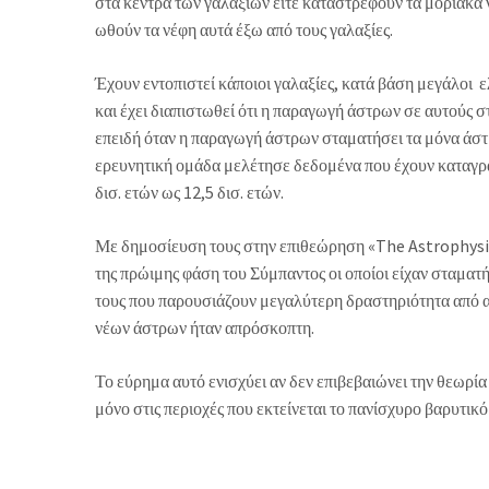
στα κέντρα των γαλαξιών είτε καταστρέφουν τα μοριακά 
ωθούν τα νέφη αυτά έξω από τους γαλαξίες.
Έχουν εντοπιστεί κάποιοι γαλαξίες, κατά βάση μεγάλοι ε
και έχει διαπιστωθεί ότι η παραγωγή άστρων σε αυτούς σ
επειδή όταν η παραγωγή άστρων σταματήσει τα μόνα άστρ
ερευνητική ομάδα μελέτησε δεδομένα που έχουν καταγράψ
δισ. ετών ως 12,5 δισ. ετών.
Με δημοσίευση τους στην επιθεώρηση «The Astrophysica
της πρώιμης φάση του Σύμπαντος οι οποίοι είχαν σταματ
τους που παρουσιάζουν μεγαλύτερη δραστηριότητα από α
νέων άστρων ήταν απρόσκοπτη.
Το εύρημα αυτό ενισχύει αν δεν επιβεβαιώνει την θεωρί
μόνο στις περιοχές που εκτείνεται το πανίσχυρο βαρυτικό