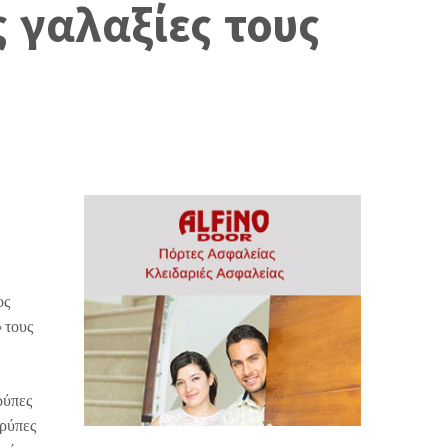
 γαλαξίες τους
ος
 τους
ρύπες
τρύπες