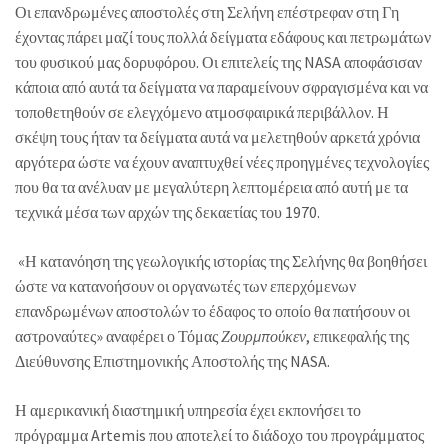
Οι επανδρωμένες αποστολές στη Σελήνη επέστρεφαν στη Γη
έχοντας πάρει μαζί τους πολλά δείγματα εδάφους και πετρωμάτων
του φυσικού μας δορυφόρου. Οι επιτελείς της NASA αποφάσισαν
κάποια από αυτά τα δείγματα να παραμείνουν σφραγισμένα και να
τοποθετηθούν σε ελεγχόμενο ατμοσφαιρικά περιβάλλον. Η
σκέψη τους ήταν τα δείγματα αυτά να μελετηθούν αρκετά χρόνια
αργότερα ώστε να έχουν αναπτυχθεί νέες προηγμένες τεχνολογίες
που θα τα ανέλυαν με μεγαλύτερη λεπτομέρεια από αυτή με τα
τεχνικά μέσα των αρχών της δεκαετίας του 1970.
«Η κατανόηση της γεωλογικής ιστορίας της Σελήνης θα βοηθήσει
ώστε να κατανοήσουν οι οργανωτές των επερχόμενων
επανδρωμένων αποστολών το έδαφος το οποίο θα πατήσουν οι
αστροναύτες» αναφέρει ο Τόμας
, επικεφαλής της
Ζουρμπούκεν
Διεύθυνσης Επιστημονικής Αποστολής της NASA.
Η αμερικανική διαστημική υπηρεσία έχει εκπονήσει το
πρόγραμμα Artemis που αποτελεί το διάδοχο του προγράμματος