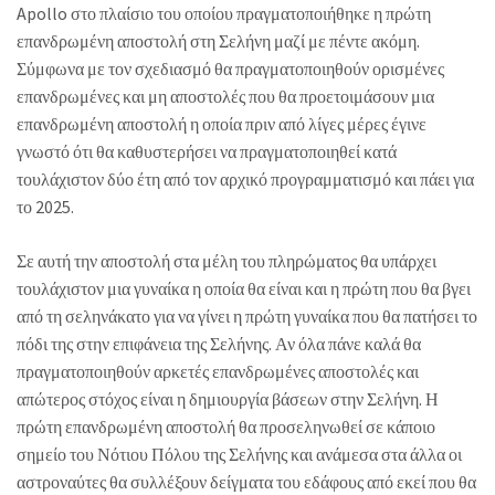
Apollo στο πλαίσιο του οποίου πραγματοποιήθηκε η πρώτη
επανδρωμένη αποστολή στη Σελήνη μαζί με πέντε ακόμη.
Σύμφωνα με τον σχεδιασμό θα πραγματοποιηθούν ορισμένες
επανδρωμένες και μη αποστολές που θα προετοιμάσουν μια
επανδρωμένη αποστολή η οποία πριν από λίγες μέρες έγινε
γνωστό ότι θα καθυστερήσει να πραγματοποιηθεί κατά
τουλάχιστον δύο έτη από τον αρχικό προγραμματισμό και πάει για
το 2025.
Σε αυτή την αποστολή στα μέλη του πληρώματος θα υπάρχει
τουλάχιστον μια γυναίκα η οποία θα είναι και η πρώτη που θα βγει
από τη σεληνάκατο για να γίνει η πρώτη γυναίκα που θα πατήσει το
πόδι της στην επιφάνεια της Σελήνης. Αν όλα πάνε καλά θα
πραγματοποιηθούν αρκετές επανδρωμένες αποστολές και
απώτερος στόχος είναι η δημιουργία βάσεων στην Σελήνη. Η
πρώτη επανδρωμένη αποστολή θα προσεληνωθεί σε κάποιο
σημείο του Νότιου Πόλου της Σελήνης και ανάμεσα στα άλλα οι
αστροναύτες θα συλλέξουν δείγματα του εδάφους από εκεί που θα