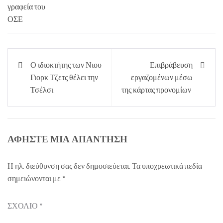
Πλοήγηση
Ο ιδιοκτήτης των Νιου
Επιβράβευση
άρθρων
Γιορκ Τζετς θέλει την
εργαζομένων μέσω
Τσέλσι
της κάρτας προνομίων
ΑΦΉΣΤΕ ΜΙΑ ΑΠΆΝΤΗΣΗ
Η ηλ. διεύθυνση σας δεν δημοσιεύεται.
Τα υποχρεωτικά πεδία
σημειώνονται με
*
ΣΧΌΛΙΟ
*