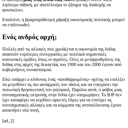
λιγότερο πιθανή, με αποτέλεσμα το ζήτημα της διαδοχής να
φουσκώνει.
Επιπλέον, η βραχυπρόθεσμη χάραξη οικονομικής πολιτικής μπορεί
να επιδεινωθεί.
Ενός ανδρός αρχή;
Πολλές από τις αλλαγές που χρειάζεται η οικονομία της Ινδίας
απαιτούν ευρύτερες συνεργασίες με πολιτικά σημαντικές
κοινωνικές ομάδες όπως οι αγρότες. Ολες οι μεταρρυθμίσεις της
Ινδίας στις αρχές της δεκαετίας του 1990 και του 2000 έγιναν από
κυβερνήσεις συνασπισμού.
Εδώ υπάρχει ο κίνδυνος ένας «αποθαρρυμένος» ηγέτης να επιλέξει
να μεγεθύνει τις πιο αυταρχικές του τάσεις και να ενισχύσει την
πολωτική θρησκευτική του ρητορική. Παρόλα αυτά, ο φόβος μιας
συνταγματικής εκτροπής στην Ινδία έχει υποχωρήσει: Το BJP δεν
έχει καταφέρει να κερδίσει αρκετές έδρες για να επιτύχει τις
συνταγματικές αλλαγές και τα κόμματα της αντιπολίτευσης έχουν
αποκτήσει νέα πνοή.
[ad_2]