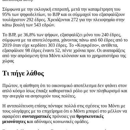
Σύμφωνα με την εκλογική επιτροπή, μετά την καταμέτρηση του
95% των ψηφοδελτίων, το BJP και οι σύμμαχοί του εξασφαλίζουν
τουλάχιστον 292 έδρες. Χρειάζονται 272 για την πλειοψηφία στην
κάτω βουλή των 543 εδρών.
Το BJP, με 36,8% των ψήφων, εξασφαλίζει μόνο του 240 έδρες,
σύμφωνα με τα αποτελέσματα, χάνοντας πάνω από 60 έδρες από το
2019 όταν είχε κερδίσει 303 έδρες. Το «Κογκρέσο», αντίθετα,
εξασφάλισε 98 έδρες έναντι 52, πέντε χρόνια πριν. Οι αναταράξεις
από την απρόσμενη ήττα Μόντι κλόνισαν και το χρηματιστήριο της
χώρας
Τι πήγε λάθος
Πρώτον, η αίσθηση ότι το οικονομικό αποτέλεσμα δεν φτάνει στον
απλό κόσμο ίσως έπαιξε καθοριστικό ρόλο με τον πληθωρισμό και
την ανεργία να ανησυχούν τους πολίτες.
Η αντιπολίτευση επίσης πόνταρε πολλά στις σχέσεις του Μόντι με
τους ολιγάρχες με το επιχείρημα ότι ο Μόντι μπορεί στο μέλλον να
αφαιρέσει
συνταγματικές
πρόνοιες για
θρησκευτικές
μειονότητες κ
αι αδύναμες κοινωνικές ομάδες.