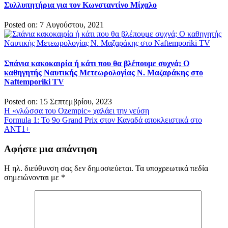
Συλλυπητήρια για τον Κωνσταντίνο Μίχαλο
Posted on: 7 Αυγούστου, 2021
Σπάνια κακοκαιρία ή κάτι που θα βλέπουμε συχνά; Ο
καθηγητής Ναυτικής Μετεωρολογίας Ν. Μαζαράκης στο
Naftemporiki TV
Posted on: 15 Σεπτεμβρίου, 2023
Πλοήγηση
H «γλώσσα του Ozempic» χαλάει την γεύση
Formula 1: Το 9o Grand Prix στον Καναδά αποκλειστικά στο
άρθρων
ΑΝΤ1+
Αφήστε μια απάντηση
Η ηλ. διεύθυνση σας δεν δημοσιεύεται.
Τα υποχρεωτικά πεδία
σημειώνονται με
*