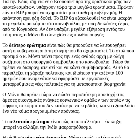
Για την Ινδία, σημείωνε ο Economist προ της οριστικοοίησης των
αποτελεσμάτων, υπάρχουν τώρα τρία μεγάλα ερωτήματα. Πρώτον,
εάν το BJP μπορεί να σχηματίσει μια σταθερή κυβέρνηση; Η
απάντηση έχει ήδη δοθεί. Το BJP θα εξακολουθεί να είναι μακράν
το μεγαλύτερο κόμμα στο κοινοβούλιο, με υπερδιπλάσιες έδρες
από το Κογκρέσο. Αν δεν υπάρξει μεγάλη εξέγερση εντός του
κόμματος, ο Μόντι θα συνεχίσει ως πρωθυπουργός.
Το
δεύτερο ερώτημα
είναι πώς θα μπορούσε να λειτουργήσει
αυτή η κυβέρνηση από τη στιγμή που θα σχηματιστεί. Το στυλ που
προτιμά ο κ. Μόντι τείνει προς την ενός ανδρός αρχή με ολίγη
συζήτηση στο υπουργικό συμβούλιο ή το κοινοβούλιο. Τώρα θα
πρέπει να διαπραγματευτεί και να κάνει συμβιβασμούς. Αυτό θα
περιπλέξει τη χάραξη πολιτικής και ιδιαίτερα την ατζέντα 100
ημερών που αναμενόταν να εφαρμόσει με εργασιακές
μεταρρυθμίσεις νέες πολιτικές για τη μεταποιητική βιομηχανία.
Ο Μόντι θα πρέπει τώρα να δώσει περισσότερη προσοχή στις
άμεσες οικονομικές ανάγκες κοινωνικών ομάδων των οποίων τις
ψήφους το κόμμα του δεν κατάφερε να κερδίσει, και να εξαπολύσει
ένα νέο κύμα προγραμμάτων πρόνοιας.
Το
τελευταίο ερώτημα
είναι πώς το αποτέλεσμα – έκπληξη
μπορεί να αλλάξει την Ινδία μακροπρόθεσμα.
Η αίσθηση
μίας νέας δεκαετίας Μόντ
ι μοιάζει πλέον πολύ