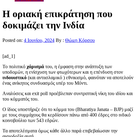
Η οριακή επικράτηση που
δοκιμάζει την Ινδία
Posted on:
4 Ιουνίου, 2024
By :
Θώμη Κόρσου
[ad_1]
Το πολιτικό
χάρισμά
του, η έμφαση στην ανάπτυξη των
υποδομών, η ενίσχυση των φτωχότερων και η επένδυση στον
ινδουιστικό
(και αντιισλαμικό ) εθνικισμό, φαινόταν να αποτελούν
ένας ανίκητος συνδυασμός υπέρ του Μόντι.
Aναλύσεις και exit poll προέβλεπαν συντριπτική νίκη του ιδίου και
του κόμματός του.
Ο ίδιος υποστήριζε ότι το κόμμα του (Bharatiya Janata – BJP) μαζί
με τους συμμάχους θα κερδίσουν πάνω από 400 έδρες στο ινδικό
κοινοβούλιο των 543 εδρών.
Τα αποτελέσματα όμως κάθε άλλο παρά επιβεβαίωσαν την
αισιοδοξία αυτή.