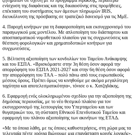
ζητημάτων σε σχέση με το πρόγραμμα Ηρακλής, περαιτέρω
ενίσχυση της διαφάνειας και της δικαιοσύνης στις προμήθειες,
επέκταση του συστήματος των άμεσων πληρωμών IRIS,
διευκόλυνση της πρόσβασης σε τραπεζικό δανεισμό για τις ΜμΕ.
4. Παροχή κινήτρων για τη διαφοροποίηση και εκσυγχρονισμό του
παραγωγικού μας μοντέλου. Με απλοποίηση του διάσπαρτου και
αποσπασματικού νομοθετικού πλαισίου για τις συγχωνεύσεις και
θέσπιση φορολογικών και χρηματοδοτικών κινήτρων για
συγχωνεύσεις.
5. Βέλτιστη αξιοποίηση των κονδυλίων του Ταμείου Ανάκαμψης
και του ΕΣΠΑ. «Βρισκόμαστε στην 3η θέση όσον αφορά την
απορρόφηση του ΕΣΠΑ 2021-2027 και στην 6η θέση όσον αφορά
την απορρόφηση του ΤΑΑ – πολύ πάνω από τους ευρωπαϊκούς
μέσους όρους. Πρέπει όμως να κινηθούμε με ακόμα μεγαλύτερη
ταχύτητα και αποτελεσματικότητα», τόνισε ο κ. Χατζηδάκης.
6. Εφαρμογή ενός ολοκληρωμένου σχεδίου για την αξιοποίηση της
δημόσιας περιουσίας, με το νέο θεσμικό πλαίσιο για τον
εκσυγχρονισμό της λειτουργίας του Υπερταμείου και των
θυγατρικών του, τη σύσταση Εθνικού Επενδυτικού Ταμείου και
εφαρμογή του πλάνου αξιοποίησης των ακινήτων της ΕΤΑΔ.
«Με τα όποια λάθη, με τις όποιες καθυστερήσεις, στη χώρα μας τα
τελευταία πέντε χρόνια βιώνουμε μια επανάσταση κοινής λογικής»,