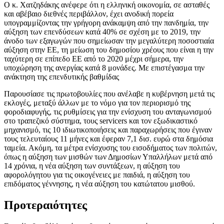
Ο κ. Χατζηδάκης ανέφερε ότι η ελληνική οικονομία, σε ασταθές
και αβέβαιο διεθνές περιβάλλον, έχει ανοδική πορεία
υπογραμμίζοντας την γρήγορη ανάκαμψη από την πανδημία, την
αύξηση των επενδύσεων κατά 40% σε σχέση με το 2019, την
άνοδο των εξαγωγών που σημείωσαν την μεγαλύτερη ποσοστιαία
αύξηση στην ΕΕ, τη μείωση του δημοσίου χρέους που είναι η την
ταχύτερη σε επίπεδο ΕΕ από το 2020 μέχρι σήμερα, την
υποχώρηση της ανεργίας κατά 8 μονάδες. Με επιστέγασμα την
ανάκτηση της επενδυτικής βαθμίδας
Παρουσίασε τις πρωτοβουλίες που ανέλαβε η κυβέρνηση μετά τις
εκλογές, μεταξύ άλλων με το νόμο για τον περιορισμό της
φοροδιαφυγής, τις ρυθμίσεις για την ενίσχυση του ανταγωνισμού
στο τραπεζικό σύστημα, τους servicers και τον εξωδικαστικό
μηχανισμό, τις 10 ιδιωτικοποιήσεις και παραχωρήσεις που έγιναν
τους τελευταίους 11 μήνες και έφεραν 7,1 δισ. ευρώ στα δημόσια
ταμεία. Ακόμη, τα μέτρα ενίσχυσης του εισοδήματος των πολιτών,
όπως η αύξηση των μισθών των Δημοσίων Υπαλλήλων μετά από
14 χρόνια, η νέα αύξηση των συντάξεων, η αύξηση του
αφορολόγητου για τις οικογένειες με παιδιά, η αύξηση του
επιδόματος γέννησης, η νέα αύξηση του κατώτατου μισθού.
Προτεραιότητες