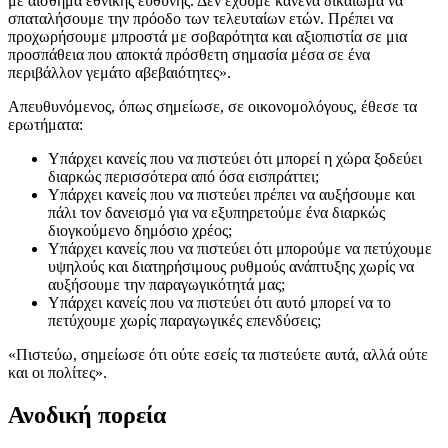
με αίσθημα εθνικής ευθύνης. Δεν έχουμε κανένα δικαίωμα να
σπαταλήσουμε την πρόοδο των τελευταίων ετών. Πρέπει να
προχωρήσουμε μπροστά με σοβαρότητα και αξιοπιστία σε μια
προσπάθεια που αποκτά πρόσθετη σημασία μέσα σε ένα
περιβάλλον γεμάτο αβεβαιότητες».
Απευθυνόμενος, όπως σημείωσε, σε οικονομολόγους, έθεσε τα
ερωτήματα:
Υπάρχει κανείς που να πιστεύει ότι μπορεί η χώρα ξοδεύει
διαρκώς περισσότερα από όσα εισπράττει;
Υπάρχει κανείς που να πιστεύει πρέπει να αυξήσουμε και
πάλι τον δανεισμό για να εξυπηρετούμε ένα διαρκώς
διογκούμενο δημόσιο χρέος;
Υπάρχει κανείς που να πιστεύει ότι μπορούμε να πετύχουμε
υψηλούς και διατηρήσιμους ρυθμούς ανάπτυξης χωρίς να
αυξήσουμε την παραγωγικότητά μας;
Υπάρχει κανείς που να πιστεύει ότι αυτό μπορεί να το
πετύχουμε χωρίς παραγωγικές επενδύσεις;
«Πιστεύω, σημείωσε ότι ούτε εσείς τα πιστεύετε αυτά, αλλά ούτε
και οι πολίτες».
Ανοδική πορεία