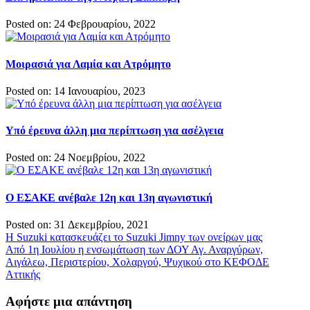
Posted on: 24 Φεβρουαρίου, 2022
Μοιρασιά για Λαμία και Ατρόμητο
Posted on: 14 Ιανουαρίου, 2023
Υπό έρευνα άλλη μια περίπτωση για ασέλγεια
Posted on: 24 Νοεμβρίου, 2022
Ο ΕΣΑΚΕ ανέβαλε 12η και 13η αγωνιστική
Posted on: 31 Δεκεμβρίου, 2021
Πλοήγηση
Η Suzuki κατασκευάζει το Suzuki Jimny των ονείρων μας
Από 1η Ιουλίου η ενσωμάτωση των ΔΟΥ Αγ. Αναργύρων,
άρθρων
Αιγάλεω, Περιστερίου, Χολαργού, Ψυχικού στο ΚΕΦΟΔΕ
Αττικής
Αφήστε μια απάντηση