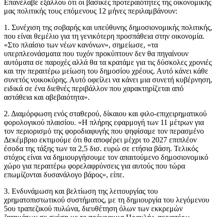
Επανέλαβε εξάλλου ότι οι βασικές προτεραιότητες της οικονομικής
μας πολιτικής τους επόμενους 12 μήνες περιλαμβάνουν:
1. Συνέχιση της σοβαρής και υπεύθυνης δημοσιονομικής πολιτικής,
που είναι θεμέλιο για τη γενικότερη προσπάθεια στην οικονομία.
«Στο πλαίσιο των νέων κανόνων», σημείωσε, «τα
υπερπλεονάσματα που τυχόν προκύπτουν δεν θα πηγαίνουν
αυτόματα σε παροχές αλλά θα τα κρατάμε για τις δύσκολες χρονιές
και την περαιτέρω μείωση του δημοσίου χρέους. Αυτό κάνει κάθε
συνετός νοικοκύρης. Αυτό οφείλει να κάνει μια συνετή κυβέρνηση,
ειδικά σε ένα διεθνές περιβάλλον που χαρακτηρίζεται από
αστάθεια και αβεβαιότητα».
2. Διαμόρφωση ενός σταθερού, δίκαιου και φιλο-επιχειρηματικού
φορολογικού πλαισίου. «Η πλήρης εφαρμογή των 11 μέτρων για
τον περιορισμό της φοροδιαφυγής που ψηφίσαμε τον περασμένο
Δεκέμβριο εκτιμούμε ότι θα αποφέρει μέχρι το 2027 επιπλέον
έσοδα της τάξης των τα 2,5 δισ. ευρώ σε ετήσια βάση. Τελικός
στόχος είναι να δημιουργήσουμε τον απαιτούμενο δημοσιονομικό
χώρο για περαιτέρω φορελαφρύνσεις για αυτούς που τώρα
επωμίζονται δυσανάλογο βάρος», είπε.
3. Ενδυνάμωση και βελτίωση της λειτουργίας του
χρηματοπιστωτικού συστήματος, με τη δημιουργία του λεγόμενου
5ου τραπεζικού πυλώνα, διευθέτηση όλων των εκκρεμών