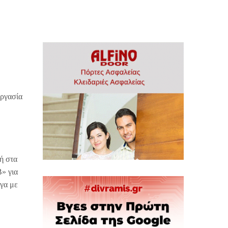
εργασία
ή στα
» για
γα με