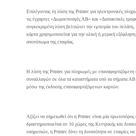
Επιλέγοντας τη λύση της Printec για ηλεκτρονικές πλ
τις έγχαρτες «Δωροεπιταγές ΑΒ» και «Διατακτικές τρο
συγκεκριμένη λύση βελτιώνει την εμπειρία του πελάτη,
κάρτα χρησιμοποιείται για την ολική ή μερική εξόφληση
αποτύπωμα της εταιρίας.
Η λύση της Printec για πληρωμές με επαναφορτιζόμενη
συναλλαγών σε όλα τα καταστήματα υπό τα σήματα ΑΒ
μέσω της έκδοσης επαναφορτιζόμενων καρτών.
Αξίζει να σημειωθεί ότι η Printec είναι μία πρωτοπόρο
δραστηριοποιείται σε 16 χώρες της Κεντρικής και Ανα
υπηρεσιών, η Printec δίνει τη δυνατότητα σε εταιρίες ν