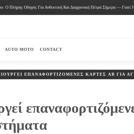
Ο Πλήρης Οδηγός Για Ανθεκτική Και Διαχρονική Πέτρα Σήμερα — Γιατί Η 
AUTO MOTO
CONTACT
ΜΙΟΥΡΓΕΊ ΕΠΑΝΑΦΟΡΤΙΖΌΜΕΝΕΣ ΚΆΡΤΕΣ AB ΓΙΑ Α
ργεί επαναφορτιζόμεν
στήματα