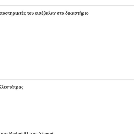
Υποστηρικτές του εισέβαλαν στο δικαστήριο
Κλεοπάτρας
 και Redmi 9T της Xiaomi