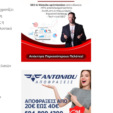
χρονίζει
 η
ς η
λοντικό
πελατών
υ