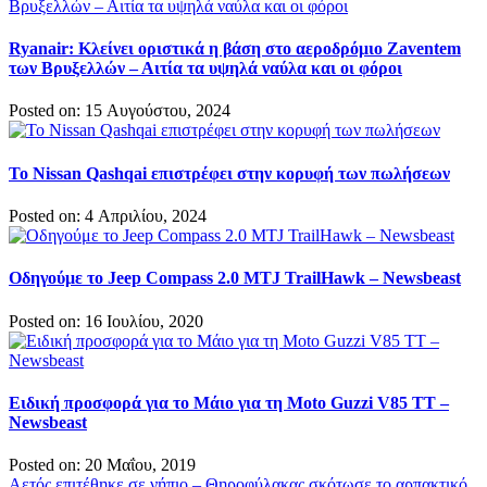
Ryanair: Κλείνει οριστικά η βάση στο αεροδρόμιο Zaventem
των Βρυξελλών – Αιτία τα υψηλά ναύλα και οι φόροι
Posted on: 15 Αυγούστου, 2024
Το Nissan Qashqai επιστρέφει στην κορυφή των πωλήσεων
Posted on: 4 Απριλίου, 2024
Οδηγούμε το Jeep Compass 2.0 MTJ TrailHawk – Newsbeast
Posted on: 16 Ιουλίου, 2020
Ειδική προσφορά για το Μάιο για τη Moto Guzzi V85 TT –
Newsbeast
Posted on: 20 Μαΐου, 2019
Αετός επιτέθηκε σε νήπιο – Θηροφύλακας σκότωσε το αρπακτικό