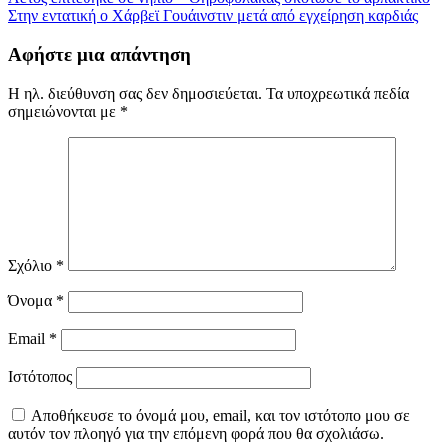
Πλοήγηση
Στην εντατική ο Χάρβεϊ Γουάινστιν μετά από εγχείρηση καρδιάς
άρθρων
Αφήστε μια απάντηση
Η ηλ. διεύθυνση σας δεν δημοσιεύεται.
Τα υποχρεωτικά πεδία
σημειώνονται με
*
Σχόλιο
*
Όνομα
*
Email
*
Ιστότοπος
Αποθήκευσε το όνομά μου, email, και τον ιστότοπο μου σε
αυτόν τον πλοηγό για την επόμενη φορά που θα σχολιάσω.