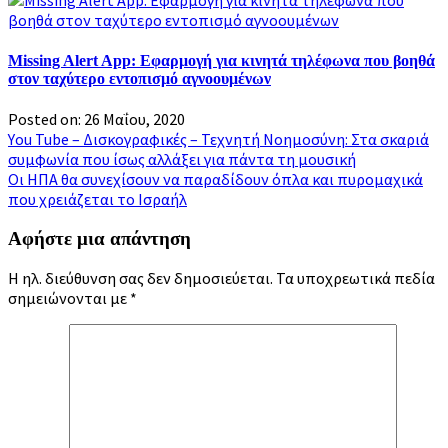
Missing Alert App: Εφαρμογή για κινητά τηλέφωνα που βοηθά
στον ταχύτερο εντοπισμό αγνοουμένων
Posted on: 26 Μαΐου, 2020
Πλοήγηση
Yοu Tube – Δισκογραφικές – Τεχνητή Νοημοσύνη: Στα σκαριά
συμφωνία που ίσως αλλάξει για πάντα τη μουσική
άρθρων
Οι ΗΠΑ θα συνεχίσουν να παραδίδουν όπλα και πυρομαχικά
που χρειάζεται το Ισραήλ
Αφήστε μια απάντηση
Η ηλ. διεύθυνση σας δεν δημοσιεύεται.
Τα υποχρεωτικά πεδία
σημειώνονται με
*