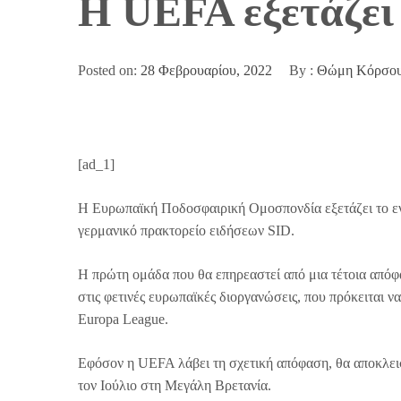
Η UEFA εξετάζει
Posted on:
28 Φεβρουαρίου, 2022
By :
Θώμη Κόρσο
[ad_1]
Η Ευρωπαϊκή Ποδοσφαιρική Ομοσπονδία εξετάζει το ενδ
γερμανικό πρακτορείο ειδήσεων SID.
Η πρώτη ομάδα που θα επηρεαστεί από μια τέτοια απόφ
στις φετινές ευρωπαϊκές διοργανώσεις, που πρόκειται να
Europa League.
Εφόσον η UEFA λάβει τη σχετική απόφαση, θα αποκλει
τον Ιούλιο στη Μεγάλη Βρετανία.