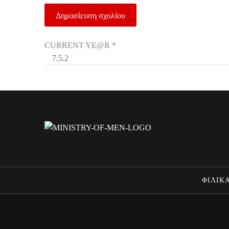
CURRENT YE@R
*
ΦΙΛΙΚΑ
MINISTRY OF MEN