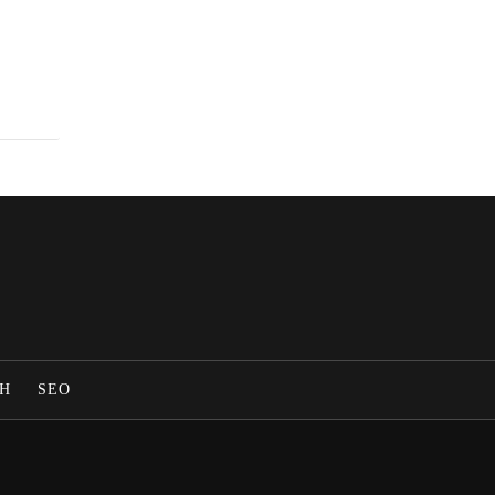
Η
SEO