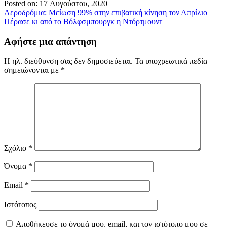
Posted on: 17 Αυγούστου, 2020
Πλοήγηση
Αεροδρόμια: Μείωση 99% στην επιβατική κίνηση τον Απρίλιο
Πέρασε κι από το Βόλφσμπουργκ η Ντόρτμουντ
άρθρων
Αφήστε μια απάντηση
Η ηλ. διεύθυνση σας δεν δημοσιεύεται.
Τα υποχρεωτικά πεδία
σημειώνονται με
*
Σχόλιο
*
Όνομα
*
Email
*
Ιστότοπος
Αποθήκευσε το όνομά μου, email, και τον ιστότοπο μου σε