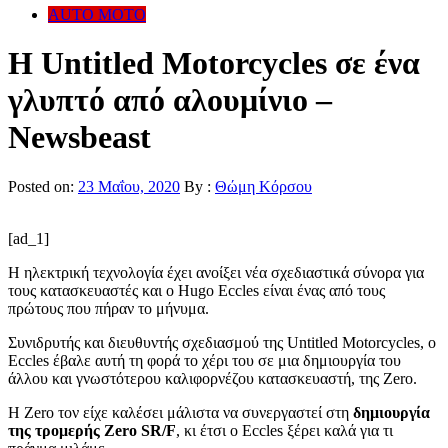
AUTO MOTO
Η Untitled Motorcycles σε ένα
γλυπτό από αλουμίνιο –
Newsbeast
Posted on:
23 Μαΐου, 2020
By :
Θώμη Κόρσου
[ad_1]
Η ηλεκτρική τεχνολογία έχει ανοίξει νέα σχεδιαστικά σύνορα για
τους κατασκευαστές και ο Hugo Eccles είναι ένας από τους
πρώτους που πήραν το μήνυμα.
Συνιδρυτής και διευθυντής σχεδιασμού της Untitled Motorcycles, ο
Eccles έβαλε αυτή τη φορά το χέρι του σε μια δημιουργία του
άλλου και γνωστότερου καλιφορνέζου κατασκευαστή, της Zero.
Η Zero τον είχε καλέσει μάλιστα να συνεργαστεί στη
δημιουργία
της τρομερής Zero SR/F
, κι έτσι ο Eccles ξέρει καλά για τι