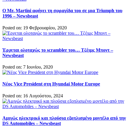
Ο Mr. Martini αφήνει τη σφραγίδα του σε μια Triumph του
1996 – Newsbeast
Posted on: 19 Φεβρουαρίου, 2020
Έρχεται ολοταχώς το scrambler του… Τζέιμς Μποντ –
Newsbeast
Posted on: 7 Ιουνίου, 2020
Νέος Vice President στη Hyundai Motor Europe
Posted on: 16 Αυγούστου, 2024
Αμιγώς ηλεκτρικό και πλούσια εξοπλισμένο μοντέλο από την
DS Automobiles – Newsbeast