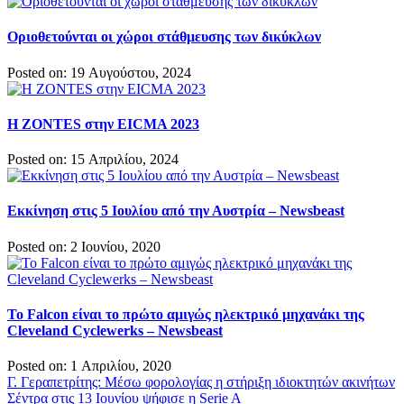
Οριοθετούνται οι χώροι στάθμευσης των δικύκλων
Posted on: 19 Αυγούστου, 2024
Η ZONTES στην EICMA 2023
Posted on: 15 Απριλίου, 2024
Εκκίνηση στις 5 Ιουλίου από την Αυστρία – Newsbeast
Posted on: 2 Ιουνίου, 2020
Το Falcon είναι το πρώτο αμιγώς ηλεκτρικό μηχανάκι της
Cleveland Cyclewerks – Newsbeast
Posted on: 1 Απριλίου, 2020
Πλοήγηση
Γ. Γεραπετρίτης: Μέσω φορολογίας η στήριξη ιδιοκτητών ακινήτων
Σέντρα στις 13 Ιουνίου ψήφισε η Serie A