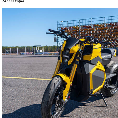
24.990 ευρώ
…