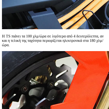
Η TS πιάνει τα 100 χλμ/ώρα σε λιγότερα από 4 δευτερόλεπτα, αν
και η τελική της ταχύτητα περιορίζεται ηλεκτρονικά στα 180 χλμ/
ώρα.