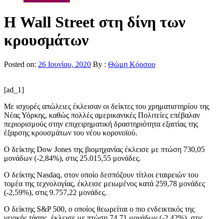
Η Wall Street στη δίνη των
κρουσμάτων
Posted on:
26 Ιουνίου, 2020
By :
Θώμη Κόρσου
[ad_1]
Με ισχυρές απώλειες έκλεισαν οι δείκτες του χρηματιστηρίου της
Νέας Υόρκης, καθώς πολλές αμερικανικές Πολιτείες επέβαλαν
περιορισμούς στην επιχειρηματική δραστηριότητα εξαιτίας της
έξαρσης κρουσμάτων του νέου κορονοϊού.
Ο δείκτης Dow Jones
της βιομηχανίας έκλεισε με πτώση 730,05
μονάδων (-2,84%), στις 25.015,55 μονάδες.
Ο δείκτης Nasdaq,
στον οποίο δεσπόζουν τίτλοι εταιρειών του
τομέα της τεχνολογίας, έκλεισε μειωμένος κατά 259,78 μονάδες
(-2,59%), στις 9.757,22 μονάδες.
Ο δείκτης S&P 500, ο οποίος θεωρείται ο πιο ενδεικτικός της
γενικής τάσης, έκλεισε με πτώση 74,71 μονάδων (-2,42%), στις