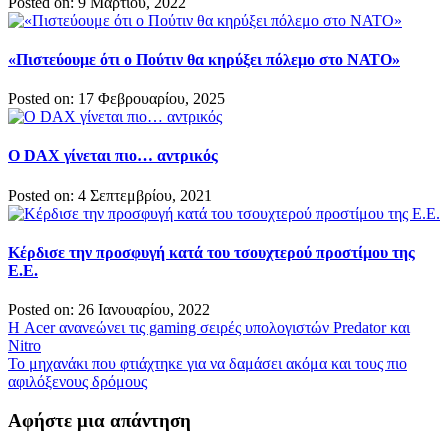
Posted on: 9 Μαρτίου, 2022
«Πιστεύουμε ότι ο Πούτιν θα κηρύξει πόλεμο στο ΝΑΤΟ»
Posted on: 17 Φεβρουαρίου, 2025
Ο DAX γίνεται πιο… αντρικός
Posted on: 4 Σεπτεμβρίου, 2021
Κέρδισε την προσφυγή κατά του τσουχτερού προστίμου της
Ε.Ε.
Posted on: 26 Ιανουαρίου, 2022
Πλοήγηση
Η Acer ανανεώνει τις gaming σειρές υπολογιστών Predator και
Nitro
άρθρων
Το μηχανάκι που φτιάχτηκε για να δαμάσει ακόμα και τους πιο
αφιλόξενους δρόμους
Αφήστε μια απάντηση