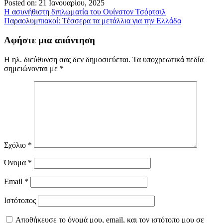
Posted on: 21 Ιανουαρίου, 2025
Πλοήγηση
Η ασυνήθιστη διπλωματία του Ουίνστον Τσόρτσιλ
Παραολυμπιακοί: Τέσσερα τα μετάλλια για την Ελλάδα
άρθρων
Αφήστε μια απάντηση
Η ηλ. διεύθυνση σας δεν δημοσιεύεται.
Τα υποχρεωτικά πεδία
σημειώνονται με
*
Σχόλιο
*
Όνομα
*
Email
*
Ιστότοπος
Αποθήκευσε το όνομά μου, email, και τον ιστότοπο μου σε