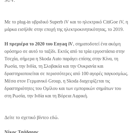
SUV.
Με το plug-in υβριδικό Superb iV και το ηλεκτρικό CitiGoe iV, η
μάρκα εισήλθε στην εποχή της ηλεκτροκινητικότητας, το 2019.
Η πρεμιέρα το 2020 του Enyaq iV
, σηματοδοτεί ένα ακόμη
ορόσημο σε αυτό το ταξίδι. Εκτός από τα τρία εργοστάσια στην
Τσεχία, σήμερα η Skoda Auto παράγει επίσης στην Κίνα, τη
Ρωσία, την Ινδία, τη Σλοβακία και την Ουκρανία και
δραστηριοποιείται σε περισσότερες από 100 αγορές παγκοσμίως.
Μέσα στον Γερμανικό Group, η Skoda διαχειρίζεται τις
δραστηριότητες του Ομίλου και των εμπορικών σημάτων του
στη Ρωσία, την Ινδία και τη Βόρεια Αφρική.
Δείτε το σχετικό βίντεο εδώ.
Νίκος Τσάδαρης