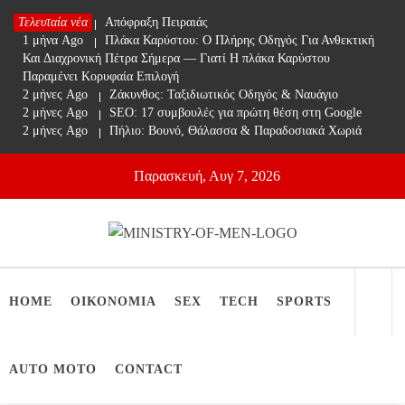
Skip
Τελευταία νέα
1 μήνα Ago
Απόφραξη Πειραιάς
to
1 μήνα Ago
Πλάκα Καρύστου: Ο Πλήρης Οδηγός Για Ανθεκτική
content
Και Διαχρονική Πέτρα Σήμερα — Γιατί Η πλάκα Καρύστου
Παραμένει Κορυφαία Επιλογή
2 μήνες Ago
Ζάκυνθος: Ταξιδιωτικός Οδηγός & Ναυάγιο
2 μήνες Ago
SEO: 17 συμβουλές για πρώτη θέση στη Google
2 μήνες Ago
Πήλιο: Βουνό, Θάλασσα & Παραδοσιακά Χωριά
Παρασκευή, Αυγ 7, 2026
Ministry Of Men
Online Lifestyle περιοδικό για Aνδρες
HOME
ΟΙΚΟΝΟΜΙΑ
SEX
TECH
SPORTS
AUTO MOTO
CONTACT