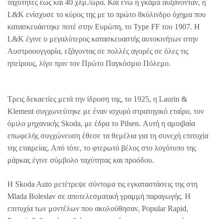
ταχύτητες έως και 40 χλμ./ώρα. Και ενώ η γκάμα αυξάνονταν, η
L&K ενίσχυσε το κύρος της με το πρώτο 8κύλινδρο όχημα που
κατασκευάστηκε ποτέ στην Ευρώπη, το Type FF του 1907. Η
L&K έγινε ο μεγαλύτερος κατασκευαστής αυτοκινήτων στην
Αυστροουγγαρία, εξάγοντας σε πολλές αγορές σε όλες τις
ηπείρους, λίγο πριν τον Πρώτο Παγκόσμιο Πόλεμο.
Τρεις δεκαετίες μετά την ίδρυση της, το 1925, η Laurin &
Klement συγχωνεύτηκε με έναν ισχυρό στρατηγικό εταίρο, τον
όμιλο μηχανικής Skoda, με έδρα το Pilsen. Αυτή η αμοιβαία
επωφελής συγχώνευση έθεσε τα θεμέλια για τη συνεχή επιτυχία
της εταιρείας. Από τότε, το φτερωτό βέλος στο λογότυπο της
μάρκας έγινε σύμβολο ταχύτητας και προόδου.
Η Skoda Auto μετέτρεψε σύντομα τις εγκαταστάσεις της στη
Mlada Boleslav σε αποτελεσματική γραμμή παραγωγής. Η
επιτυχία των μοντέλων που ακολούθησαν, Popular Rapid,