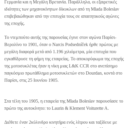
Γερμανία και η Μεγάλη Βρετανία. Παράλληλα, οι εξαιρετικές
ιδιότητες των μηχανοκίνητων δίκυκλων από τη Mlada Boleslav
επιβεβαιώθηκαν από την επιτυχία τους σε απαιτητικούς αγώνες
της εποχής.
Το ντεμπούτο αυτής της παρουσίας έγινε στον αγώνα Παρίσι-
Βερολίνο το 1901, όταν ο Narcis Podsedníček ήρθε πρώτος με
μεγάλη διαφορά μετά από 1.196 χιλιόμετρα, μία επιτυχία που
εγκαθίδρυσε τη φήμη της εταιρείας. Το αποκορύφωμα της εποχής
της μοτοσυκλέτας ήταν η νίκη μιας L&K CCR στο ανεπίσημο
παγκόσμιο πρωτάθλημα μοτοσυκλετών στο Dourdan, κοντά στο
Παρίσι, στις 25 Ιουνίου 1905.
Στα τέλη του 1905, η εταιρεία της Mlada Boleslav παρουσίασε το
πρώτο της αυτοκίνητο: το Laurin & Klement Voiturette A.
Διέθετε έναν 2κύλινδρο κινητήρα ενός λίτρου και ταξίδευε με