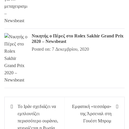
Νικητής ο Πέρεζ στο Rolex Sakhir Grand Prix
2020 – Newsbeast
Posted on: 7 Δεκεμβρίου, 2020
Πλοήγηση
Το Ιράν σχεδιάζει να
Εμφατική «τεσσάρα»
άρθρων
εμπλουτίζει
της Άρσεναλ στη
περισσότερο ουράνιο,
Γουέστ Μπρομ
ισχυρίζεται η Ρωσία